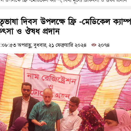
 উপলক্ষে ফ্রি -মেডিকেল ক্যাম্প, বিনা মূল্যে চিকিৎসা ও ঔষধ প্রদান
ৃভাষা দিবস উপলক্ষে ফ্রি -মেডিকেল ক্যাম্প
িকিৎসা ও ঔষধ প্রদান
৮:৫৩ অপরাহ্ণ, বুধবার, ২১ ফেব্রুয়ারি ২০২৪
২০৭৪