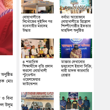
নোয়াখালীতে
বর্নাঢ্য আয়োজনে
নিখোঁজের দুইদিন পর
নোয়াখালীতে হিল্লোল
ব্যবসায়ীর মরদেহ
শিল্পীগোষ্ঠীর ইফতার
উদ্ধার
মাহফিল অনুষ্ঠিত
৪ শতাধিক
ডাক্তার দেখানোর
শিক্ষার্থীকে বৃত্তি প্রদান
ছদ্মবেশে ইয়াবা বিক্রি,
করলো নোয়াখালী
নারী মাদক কারবারি
অনুষ্ঠিত
স্টুডেন্টস
গ্রেপ্তার
ওয়েলফেয়ার
েবক মোঃ
ফাউন্ডেশন
া ও বিনা
রুল উলুম