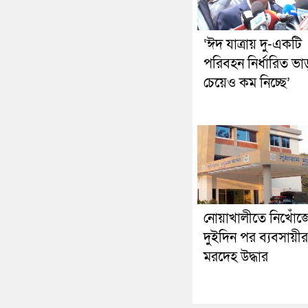
‘ঈদ যাত্রায় দু-একটি
পরিবহন নির্ধারিত ভা
চেয়েও কম নিচ্ছে’
নোয়াখালীতে নিখোঁজ
দুইদিন পর ব্যবসায়ীর
মরদেহ উদ্ধার