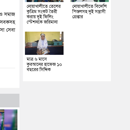
নোয়াখালীতে তেলের
নোয়াখালীতে বিদেশি
কৃত্রিম সংকট তৈরী
পিস্তলসহ দুই সন্ত্রাসী
 ও সমাজ
করায় দুই ফিলিং
গ্রেপ্তার
ছাসেবকসহ
স্টেশনকে জরিমানা
ৎসা সেবা
মাত্র ৬ মাসে
কুরআনের হাফেজ ১০
বছরের সিদ্দিক