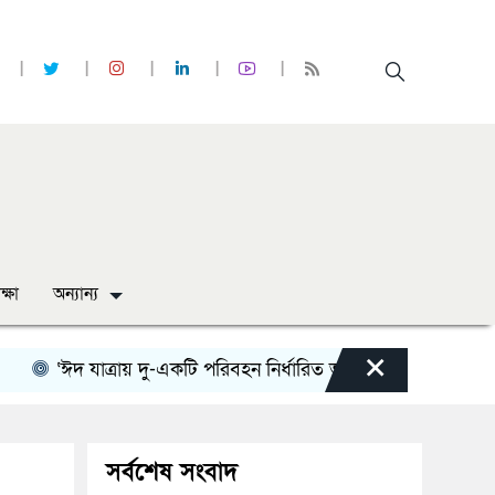
ক্ষা
অন্যান্য
×
‘ঈদ যাত্রায় দু-একটি পরিবহন নির্ধারিত ভাড়ার চেয়েও কম নিচ্ছে’
ন
সর্বশেষ সংবাদ