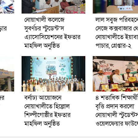
নোয়াখালী কলেজে
লাল সবুজ পরিবহনে 
ড়ার
সুবর্ণচর স্টুডেন্ট’স
সেজে কক্সবাজার থ
এ্যাসোসিয়েশনের ইফতার
নোয়াখালীতে ইয়াব
মাহফিল অনুষ্ঠিত
পাচার, গ্রেপ্তার-২
ের
বর্নাঢ্য আয়োজনে
৪ শতাধিক শিক্ষার্থ
নোয়াখালীতে হিল্লোল
বৃত্তি প্রদান করলো
শিল্পীগোষ্ঠীর ইফতার
নোয়াখালী স্টুডেন্ট
মাহফিল অনুষ্ঠিত
ওয়েলফেয়ার ফাউন্