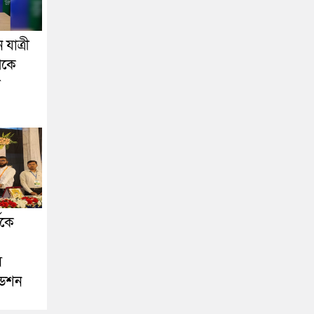
যাত্রী
েকে
া
ীকে
স
ডেশন