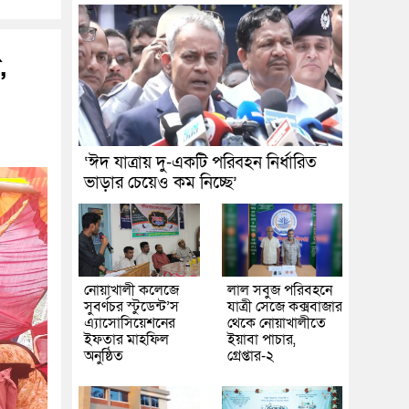
,
‘ঈদ যাত্রায় দু-একটি পরিবহন নির্ধারিত
ভাড়ার চেয়েও কম নিচ্ছে’
নোয়াখালী কলেজে
লাল সবুজ পরিবহনে
সুবর্ণচর স্টুডেন্ট’স
যাত্রী সেজে কক্সবাজার
এ্যাসোসিয়েশনের
থেকে নোয়াখালীতে
ইফতার মাহফিল
ইয়াবা পাচার,
অনুষ্ঠিত
গ্রেপ্তার-২