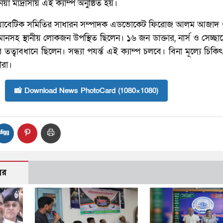
 মাদ্রাসায় এই ক্যাম্প অনুষ্ঠিত হয়।
য়াবেটিক সমিতির সাধারন সম্পাদক এডভোকেট ফিরোজ আলম আজাদ
ানসহ স্থানীয় লোকজন উপস্থিত ছিলেন। ১৬ জন ডাক্তার, নার্স ও সেচ্
বাবধানে ছিলেন। সন্ধ্যা পযর্ন্ত এই ক্যাম্প চলবে। বিনা মূল্যে চিকি
ীরা।
📸 Download News PhotoCard (1080×1080)
বর