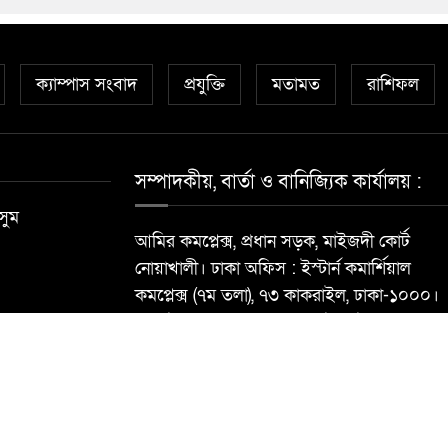
ক্যাম্পাস সংবাদ
প্রযুক্তি
মতামত
রাশিফল
সম্পাদকীয়, বার্তা ও বানিজ্যিক কার্যালয় :
সুম
আমির কমপ্লেক্স, প্রধান সড়ক, মাইজদী কোর্ট
নোয়াখালী। ঢাকা অফিস : ইস্টার্ন কমার্শিয়াল
কমপ্লেক্স (৭ম তলা), ৭৩ কাকরাইল, ঢাকা-১০০০।
মোবাইল : ০১৮১৮৯৬৮৮৪০ ই-মেইল:
newsdailynoakhalibarta@gmail.com