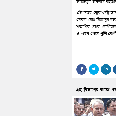
আজিজুল ইসলাম রহমানিয়া
এই সময় নোয়াখালী ডা
সেবক মোঃ মিজানুর রহম
শতাধিক লোক রোগীদের তত্
ও ঔষধ পেয়ে খুশি রোগ
এই বিভাগের আরো খ