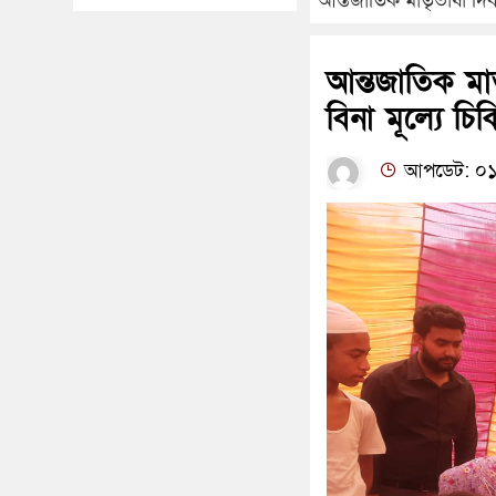
আন্তজাতিক মাতৃভাষা দিবস
আন্তজাতিক মাত
বিনা মূল্যে চ
আপডেট: ০১:০