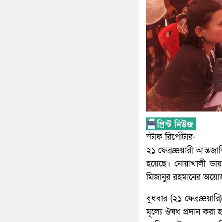
স্টাফ রির্পোটার-
২১ ফেব্রæয়ারী আন্তজাত
হয়েছে। নোয়াখালী ডা
মিজানুর রহমানের অয়োজন
বুধবার (২১ ফেব্রæয়ারি
মূল্যে ঔষধ প্রদান করা 