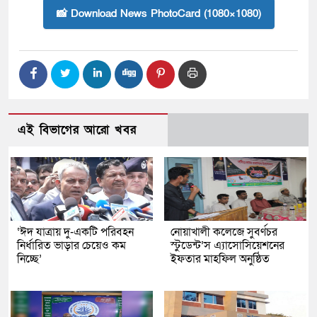
📸 Download News PhotoCard (1080×1080)
এই বিভাগের আরো খবর
‘ঈদ যাত্রায় দু-একটি পরিবহন
নোয়াখালী কলেজে সুবর্ণচর
নির্ধারিত ভাড়ার চেয়েও কম
স্টুডেন্ট’স এ্যাসোসিয়েশনের
নিচ্ছে’
ইফতার মাহফিল অনুষ্ঠিত