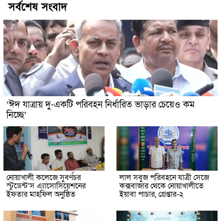
সর্বশেষ সংবাদ
‘ঈদ যাত্রায় দু-একটি পরিবহন নির্ধারিত ভাড়ার চেয়েও কম
নিচ্ছে’
নোয়াখালী কলেজে সুবর্ণচর
লাল সবুজ পরিবহনে যাত্রী সেজে
স্টুডেন্ট’স এ্যাসোসিয়েশনের
কক্সবাজার থেকে নোয়াখালীতে
ইফতার মাহফিল অনুষ্ঠিত
ইয়াবা পাচার, গ্রেপ্তার-২