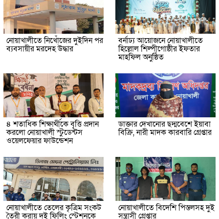
নোয়াখালীতে নিখোঁজের দুইদিন পর
বর্নাঢ্য আয়োজনে নোয়াখালীতে
ব্যবসায়ীর মরদেহ উদ্ধার
হিল্লোল শিল্পীগোষ্ঠীর ইফতার
মাহফিল অনুষ্ঠিত
৪ শতাধিক শিক্ষার্থীকে বৃত্তি প্রদান
ডাক্তার দেখানোর ছদ্মবেশে ইয়াবা
করলো নোয়াখালী স্টুডেন্টস
বিক্রি, নারী মাদক কারবারি গ্রেপ্তার
ওয়েলফেয়ার ফাউন্ডেশন
নোয়াখালীতে তেলের কৃত্রিম সংকট
নোয়াখালীতে বিদেশি পিস্তলসহ দুই
তৈরী করায় দুই ফিলিং স্টেশনকে
সন্ত্রাসী গ্রেপ্তার