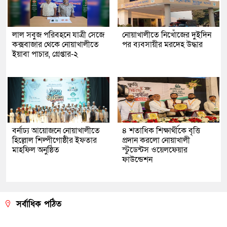
লাল সবুজ পরিবহনে যাত্রী সেজে
নোয়াখালীতে নিখোঁজের দুইদিন
কক্সবাজার থেকে নোয়াখালীতে
পর ব্যবসায়ীর মরদেহ উদ্ধার
ইয়াবা পাচার, গ্রেপ্তার-২
বর্নাঢ্য আয়োজনে নোয়াখালীতে
৪ শতাধিক শিক্ষার্থীকে বৃত্তি
হিল্লোল শিল্পীগোষ্ঠীর ইফতার
প্রদান করলো নোয়াখালী
মাহফিল অনুষ্ঠিত
স্টুডেন্টস ওয়েলফেয়ার
ফাউন্ডেশন
সর্বাধিক পঠিত