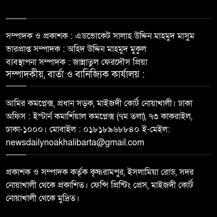
সম্পাদক ও প্রকাশক : এডভোকেট সালাহ উদ্দিন মাহমুদ মাসুম
ভারপ্রাপ্ত সম্পাদক : অহিদ উদ্দিন মাহমুদ মুকুল
ব্যবস্থাপনা সম্পাদক : জান্নাতুল ফেরদৌস প্রিয়া
সম্পাদকীয়, বার্তা ও বানিজ্যিক কার্যালয় :
আমির কমপ্লেক্স, প্রধান সড়ক, মাইজদী কোর্ট নোয়াখালী। ঢাকা
অফিস : ইস্টার্ন কমার্শিয়াল কমপ্লেক্স (৭ম তলা), ৭৩ কাকরাইল,
ঢাকা-১০০০। মোবাইল : ০১৮১৮৯৬৮৮৪০ ই-মেইল:
newsdailynoakhalibarta@gmail.com
প্রকাশক ও সম্পাদক কর্তৃক কৃষ্ণরামপুর, ইসলামিয়া রোড, সদর
নোয়াখালী থেকে প্রকাশিত। ফেন্সি প্রিন্টিং প্রেস, মাইজদী কোর্ট
নোয়াখালী থেকে মুদ্রিত।