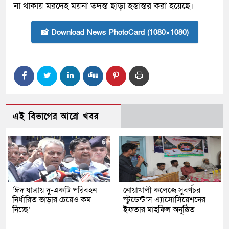
না থাকায় মরদেহ ময়না তদন্ত ছাড়া হস্তান্তর করা হয়েছে।
📸 Download News PhotoCard (1080×1080)
এই বিভাগের আরো খবর
‘ঈদ যাত্রায় দু-একটি পরিবহন
নোয়াখালী কলেজে সুবর্ণচর
নির্ধারিত ভাড়ার চেয়েও কম
স্টুডেন্ট’স এ্যাসোসিয়েশনের
নিচ্ছে’
ইফতার মাহফিল অনুষ্ঠিত