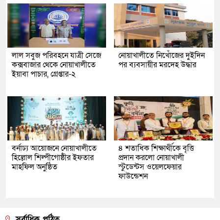
লাল সবুজ পরিবহনে যাত্রী সেজে
নোয়াখালীতে নিখোঁজের দুইদিন
কক্সবাজার থেকে নোয়াখালীতে
পর ব্যবসায়ীর মরদেহ উদ্ধার
ইয়াবা পাচার, গ্রেপ্তার-২
বর্নাঢ্য আয়োজনে নোয়াখালীতে
৪ শতাধিক শিক্ষার্থীকে বৃত্তি
হিল্লোল শিল্পীগোষ্ঠীর ইফতার
প্রদান করলো নোয়াখালী
মাহফিল অনুষ্ঠিত
স্টুডেন্টস ওয়েলফেয়ার
ফাউন্ডেশন
সর্বাধিক পঠিত