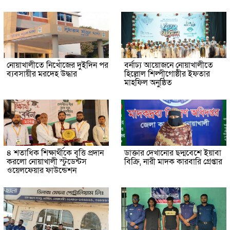
নোয়াখালীতে নিখোঁজের দুইদিন পর
বর্নাঢ্য আয়োজনে নোয়াখালীতে
ব্যবসায়ীর মরদেহ উদ্ধার
হিল্লোল শিল্পীগোষ্ঠীর ইফতার
মাহফিল অনুষ্ঠিত
৪ শতাধিক শিক্ষার্থীকে বৃত্তি প্রদান
ডাক্তার দেখানোর ছদ্মবেশে ইয়াবা
করলো নোয়াখালী স্টুডেন্টস
বিক্রি, নারী মাদক কারবারি গ্রেপ্তার
ওয়েলফেয়ার ফাউন্ডেশন