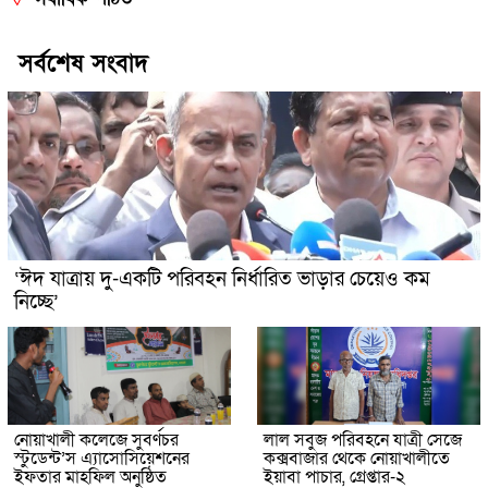
সর্বশেষ সংবাদ
‘ঈদ যাত্রায় দু-একটি পরিবহন নির্ধারিত ভাড়ার চেয়েও কম
নিচ্ছে’
নোয়াখালী কলেজে সুবর্ণচর
লাল সবুজ পরিবহনে যাত্রী সেজে
স্টুডেন্ট’স এ্যাসোসিয়েশনের
কক্সবাজার থেকে নোয়াখালীতে
ইফতার মাহফিল অনুষ্ঠিত
ইয়াবা পাচার, গ্রেপ্তার-২