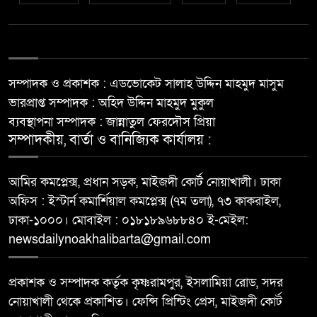
সম্পাদক ও প্রকাশক : এডভোকেট সালাহ উদ্দিন মাহমুদ মাসুম
ভারপ্রাপ্ত সম্পাদক : অহিদ উদ্দিন মাহমুদ মুকুল
ব্যবস্থাপনা সম্পাদক : জান্নাতুল ফেরদৌস প্রিয়া
সম্পাদকীয়, বার্তা ও বানিজ্যিক কার্যালয় :
আমির কমপ্লেক্স, প্রধান সড়ক, মাইজদী কোর্ট নোয়াখালী। ঢাকা
অফিস : ইস্টার্ন কমার্শিয়াল কমপ্লেক্স (৭ম তলা), ৭৩ কাকরাইল,
ঢাকা-১০০০। মোবাইল : ০১৮১৮৯৬৮৮৪০ ই-মেইল:
newsdailynoakhalibarta@gmail.com
প্রকাশক ও সম্পাদক কর্তৃক কৃষ্ণরামপুর, ইসলামিয়া রোড, সদর
নোয়াখালী থেকে প্রকাশিত। ফেন্সি প্রিন্টিং প্রেস, মাইজদী কোর্ট