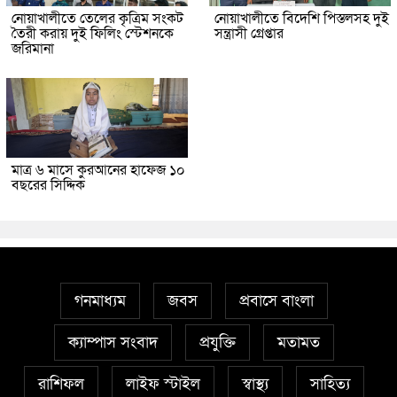
নোয়াখালীতে তেলের কৃত্রিম সংকট
নোয়াখালীতে বিদেশি পিস্তলসহ দুই
তৈরী করায় দুই ফিলিং স্টেশনকে
সন্ত্রাসী গ্রেপ্তার
জরিমানা
মাত্র ৬ মাসে কুরআনের হাফেজ ১০
বছরের সিদ্দিক
গনমাধ্যম
জবস
প্রবাসে বাংলা
ক্যাম্পাস সংবাদ
প্রযুক্তি
মতামত
রাশিফল
লাইফ স্টাইল
স্বাস্থ্য
সাহিত্য