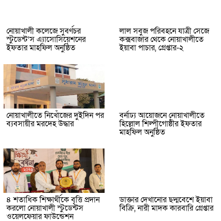
নোয়াখালী কলেজে সুবর্ণচর
লাল সবুজ পরিবহনে যাত্রী সেজে
স্টুডেন্ট’স এ্যাসোসিয়েশনের
কক্সবাজার থেকে নোয়াখালীতে
ইফতার মাহফিল অনুষ্ঠিত
ইয়াবা পাচার, গ্রেপ্তার-২
নোয়াখালীতে নিখোঁজের দুইদিন পর
বর্নাঢ্য আয়োজনে নোয়াখালীতে
ব্যবসায়ীর মরদেহ উদ্ধার
হিল্লোল শিল্পীগোষ্ঠীর ইফতার
মাহফিল অনুষ্ঠিত
৪ শতাধিক শিক্ষার্থীকে বৃত্তি প্রদান
ডাক্তার দেখানোর ছদ্মবেশে ইয়াবা
করলো নোয়াখালী স্টুডেন্টস
বিক্রি, নারী মাদক কারবারি গ্রেপ্তার
ওয়েলফেয়ার ফাউন্ডেশন