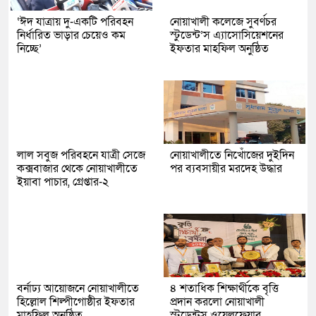
‘ঈদ যাত্রায় দু-একটি পরিবহন
নোয়াখালী কলেজে সুবর্ণচর
নির্ধারিত ভাড়ার চেয়েও কম
স্টুডেন্ট’স এ্যাসোসিয়েশনের
নিচ্ছে’
ইফতার মাহফিল অনুষ্ঠিত
লাল সবুজ পরিবহনে যাত্রী সেজে
নোয়াখালীতে নিখোঁজের দুইদিন
কক্সবাজার থেকে নোয়াখালীতে
পর ব্যবসায়ীর মরদেহ উদ্ধার
ইয়াবা পাচার, গ্রেপ্তার-২
বর্নাঢ্য আয়োজনে নোয়াখালীতে
৪ শতাধিক শিক্ষার্থীকে বৃত্তি
হিল্লোল শিল্পীগোষ্ঠীর ইফতার
প্রদান করলো নোয়াখালী
মাহফিল অনুষ্ঠিত
স্টুডেন্টস ওয়েলফেয়ার