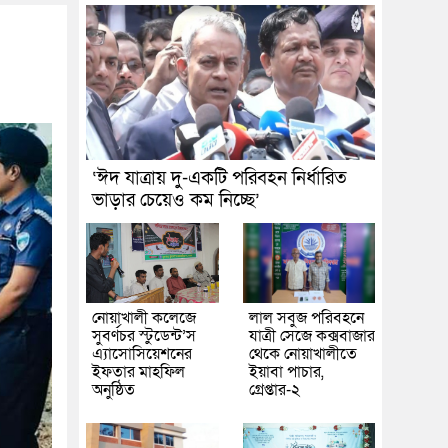
‘ঈদ যাত্রায় দু-একটি পরিবহন নির্ধারিত
ভাড়ার চেয়েও কম নিচ্ছে’
নোয়াখালী কলেজে
লাল সবুজ পরিবহনে
সুবর্ণচর স্টুডেন্ট’স
যাত্রী সেজে কক্সবাজার
এ্যাসোসিয়েশনের
থেকে নোয়াখালীতে
ইফতার মাহফিল
ইয়াবা পাচার,
অনুষ্ঠিত
গ্রেপ্তার-২