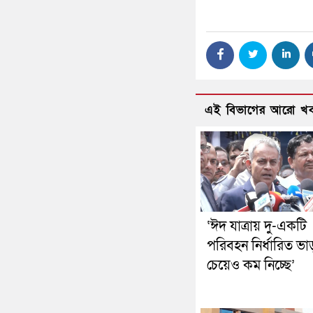
এই বিভাগের আরো খ
‘ঈদ যাত্রায় দু-একটি
পরিবহন নির্ধারিত ভা
চেয়েও কম নিচ্ছে’