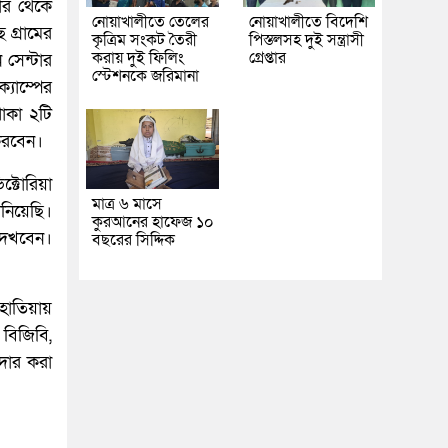
ার থেকে
নোয়াখালীতে তেলের
নোয়াখালীতে বিদেশি
গ্রামের
কৃত্রিম সংকট তৈরী
পিস্তলসহ দুই সন্ত্রাসী
করায় দুই ফিলিং
গ্রেপ্তার
 সেন্টার
স্টেশনকে জরিমানা
যাম্পের
থাকা ২টি
করবেন।
্টোরিয়া
মাত্র ৬ মাসে
নিয়েছি।
কুরআনের হাফেজ ১০
 দেখবেন।
বছরের সিদ্দিক
 হাতিয়ায়
 বিজিবি,
রদার করা