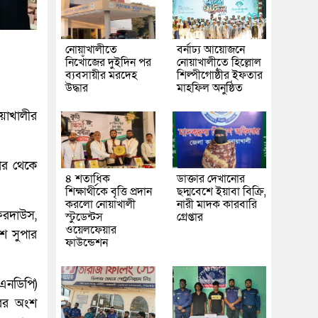
নোয়াখালীতে
বর্নাঢ্য আয়োজনে
নিখোঁজের দুইদিন পর
নোয়াখালীতে হিল্লোল
ব্যবসায়ীর মরদেহ
শিল্পীগোষ্ঠীর ইফতার
উদ্ধার
মাহফিল অনুষ্ঠিত
োয়াখালীর
ার থেকে
৪ শতাধিক
ডাক্তার দেখানোর
শিক্ষার্থীকে বৃত্তি প্রদান
ছদ্মবেশে ইয়াবা বিক্রি,
করলো নোয়াখালী
নারী মাদক কারবারি
েরদাউস,
স্টুডেন্টস
গ্রেপ্তার
ওয়েলফেয়ার
িশ সুপার
ফাউন্ডেশন
উএনডিপি)
রের অংশ