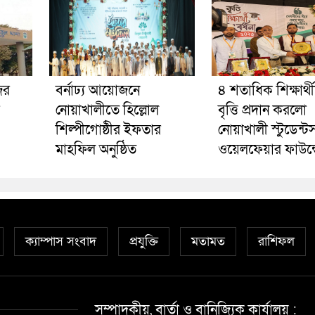
ের
বর্নাঢ্য আয়োজনে
৪ শতাধিক শিক্ষার্থ
নোয়াখালীতে হিল্লোল
বৃত্তি প্রদান করলো
শিল্পীগোষ্ঠীর ইফতার
নোয়াখালী স্টুডেন্ট
মাহফিল অনুষ্ঠিত
ওয়েলফেয়ার ফাউন্
ক্যাম্পাস সংবাদ
প্রযুক্তি
মতামত
রাশিফল
সম্পাদকীয়, বার্তা ও বানিজ্যিক কার্যালয় :