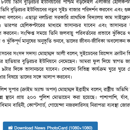
ল ৮টায় তিনি বুড়িরচর ইউনিয়নের পশ্চিম বড়দেইল এলাকার হেলিকপ্ট
ি বুড়িরচর ইউনিয়নের নতুন সুইচ বাজার পরিদর্শন করবেন এবং গুচ্ছ 
কথা বলবেন। এছাড়া নলচিরা সরকারি প্রাথমিক বিদ্যালয় কাম সাইক্লোন
। তারপর হেলিকপ্টারের মাধ্যমে ভাসানচর যাবেন এবং ভাসানচর ক্
প করবেন। সংক্ষিপ্ত সময়ে তিনি জলবায়ু পরিবর্তনের প্রভাবে ঝুঁকিতে 
 ও ঝুঁকিপূর্ণ মানুষের অনুভূতি শুনবে, তাদের জীবন-জীবিকা অবলোকন 
সনের সংসদ সদস্য মোহাম্মদ আলী বলেন, সুইডেনের প্রিন্সেস ক্রাউন ভিক
রে হাতিয়ার বুড়িরচর ইউনিয়নে নেমেছেন। আমরা ফুল দিয়ে স্বাগত জা
ে ৯টার দিকে ভাসানচরে যাবেন। সেখানে বিভিন্ন কার্যক্রম ঘুরে ঘুরে
বিধার বিষয়ে তাদের সঙ্গে আলাপ করবেন।
শ সুপার (ক্রাইম অ্যান্ড অপস) মোহাম্মদ ইব্রাহীম বলেন, রাষ্ট্রীয় অতিথি
্ন স্থানে প্রায় ২০০ পুলিশ মোতায়েন করা হয়েছে। পাশাপাশি, র্যাব,
 বিমান বাহিনী, কোস্টগার্ড, গোয়েন্দা নজরদারিসহ নিরাপত্তা ব্যবস্থা জো
📸 Download News PhotoCard (1080×1080)