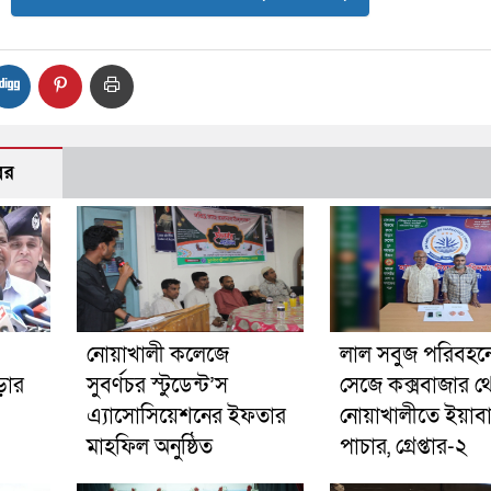
বর
নোয়াখালী কলেজে
লাল সবুজ পরিবহনে 
ড়ার
সুবর্ণচর স্টুডেন্ট’স
সেজে কক্সবাজার থ
এ্যাসোসিয়েশনের ইফতার
নোয়াখালীতে ইয়াব
মাহফিল অনুষ্ঠিত
পাচার, গ্রেপ্তার-২