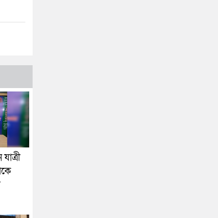
যাত্রী
েকে
া