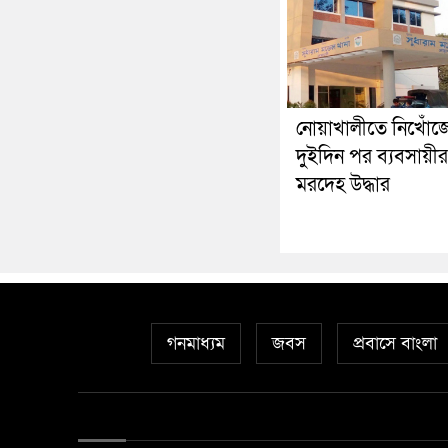
নোয়াখালীতে নিখোঁজ
দুইদিন পর ব্যবসায়ীর
মরদেহ উদ্ধার
গনমাধ্যম
জবস
প্রবাসে বাংলা