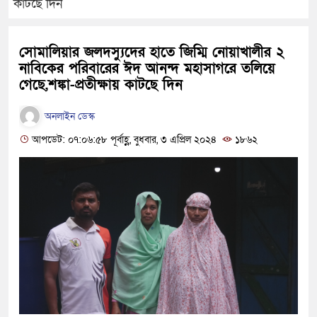
কাটছে দিন
সোমালিয়ার জলদস্যুদের হাতে জিম্মি নোয়াখালীর ২
নাবিকের পরিবারের ঈদ আনন্দ মহাসাগরে তলিয়ে
গেছে,শঙ্কা-প্রতীক্ষায় কাটছে দিন
অনলাইন ডেস্ক
আপডেট: ০৭:০৬:৫৮ পূর্বাহ্ণ, বুধবার, ৩ এপ্রিল ২০২৪
১৮৬২