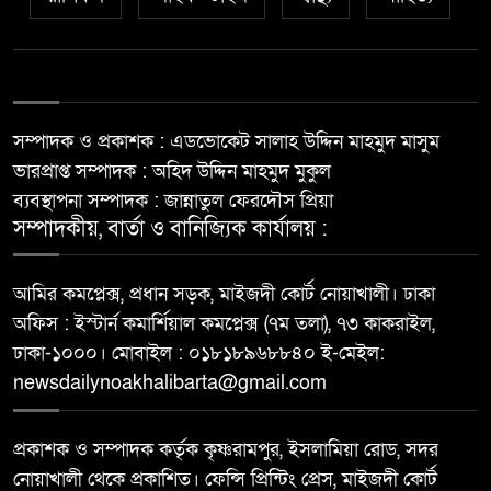
সম্পাদক ও প্রকাশক : এডভোকেট সালাহ উদ্দিন মাহমুদ মাসুম
ভারপ্রাপ্ত সম্পাদক : অহিদ উদ্দিন মাহমুদ মুকুল
ব্যবস্থাপনা সম্পাদক : জান্নাতুল ফেরদৌস প্রিয়া
সম্পাদকীয়, বার্তা ও বানিজ্যিক কার্যালয় :
আমির কমপ্লেক্স, প্রধান সড়ক, মাইজদী কোর্ট নোয়াখালী। ঢাকা
অফিস : ইস্টার্ন কমার্শিয়াল কমপ্লেক্স (৭ম তলা), ৭৩ কাকরাইল,
ঢাকা-১০০০। মোবাইল : ০১৮১৮৯৬৮৮৪০ ই-মেইল:
newsdailynoakhalibarta@gmail.com
প্রকাশক ও সম্পাদক কর্তৃক কৃষ্ণরামপুর, ইসলামিয়া রোড, সদর
নোয়াখালী থেকে প্রকাশিত। ফেন্সি প্রিন্টিং প্রেস, মাইজদী কোর্ট