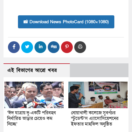
📸 Download News PhotoCard (1080×1080)
এই বিভাগের আরো খবর
‘ঈদ যাত্রায় দু-একটি পরিবহন
নোয়াখালী কলেজে সুবর্ণচর
নির্ধারিত ভাড়ার চেয়েও কম
স্টুডেন্ট’স এ্যাসোসিয়েশনের
নিচ্ছে’
ইফতার মাহফিল অনুষ্ঠিত