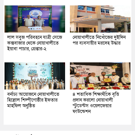
লাল সবুজ পরিবহনে যাত্রী সেজে
নোয়াখালীতে নিখোঁজের দুইদিন
কক্সবাজার থেকে নোয়াখালীতে
পর ব্যবসায়ীর মরদেহ উদ্ধার
ইয়াবা পাচার, গ্রেপ্তার-২
বর্নাঢ্য আয়োজনে নোয়াখালীতে
৪ শতাধিক শিক্ষার্থীকে বৃত্তি
হিল্লোল শিল্পীগোষ্ঠীর ইফতার
প্রদান করলো নোয়াখালী
মাহফিল অনুষ্ঠিত
স্টুডেন্টস ওয়েলফেয়ার
ফাউন্ডেশন