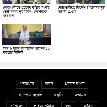
নোয়াখালীতে তেলের কৃত্রিম সংকট
নোয়াখালীতে বিদেশি পিস্তলসহ দুই
তৈরী করায় দুই ফিলিং স্টেশনকে
সন্ত্রাসী গ্রেপ্তার
জরিমানা
মাত্র ৬ মাসে কুরআনের হাফেজ ১০
বছরের সিদ্দিক
গনমাধ্যম
জবস
প্রবাসে বাংলা
ক্যাম্পাস সংবাদ
প্রযুক্তি
মতামত
রাশিফল
লাইফ স্টাইল
স্বাস্থ্য
সাহিত্য