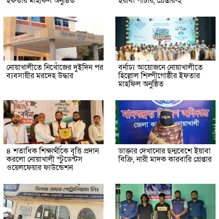
ইফতার মাহফিল অনুষ্ঠিত
ইয়াবা পাচার, গ্রেপ্তার-২
নোয়াখালীতে নিখোঁজের দুইদিন পর
বর্নাঢ্য আয়োজনে নোয়াখালীতে
ব্যবসায়ীর মরদেহ উদ্ধার
হিল্লোল শিল্পীগোষ্ঠীর ইফতার
মাহফিল অনুষ্ঠিত
৪ শতাধিক শিক্ষার্থীকে বৃত্তি প্রদান
ডাক্তার দেখানোর ছদ্মবেশে ইয়াবা
করলো নোয়াখালী স্টুডেন্টস
বিক্রি, নারী মাদক কারবারি গ্রেপ্তার
ওয়েলফেয়ার ফাউন্ডেশন