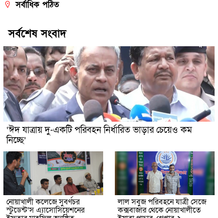
সর্বাধিক পঠিত
সর্বশেষ সংবাদ
‘ঈদ যাত্রায় দু-একটি পরিবহন নির্ধারিত ভাড়ার চেয়েও কম
নিচ্ছে’
নোয়াখালী কলেজে সুবর্ণচর
লাল সবুজ পরিবহনে যাত্রী সেজে
স্টুডেন্ট’স এ্যাসোসিয়েশনের
কক্সবাজার থেকে নোয়াখালীতে