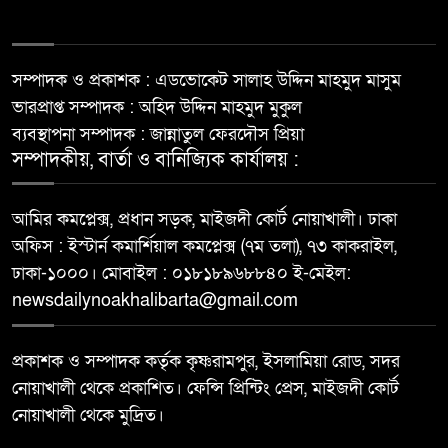
সম্পাদক ও প্রকাশক : এডভোকেট সালাহ উদ্দিন মাহমুদ মাসুম
ভারপ্রাপ্ত সম্পাদক : অহিদ উদ্দিন মাহমুদ মুকুল
ব্যবস্থাপনা সম্পাদক : জান্নাতুল ফেরদৌস প্রিয়া
সম্পাদকীয়, বার্তা ও বানিজ্যিক কার্যালয় :
আমির কমপ্লেক্স, প্রধান সড়ক, মাইজদী কোর্ট নোয়াখালী। ঢাকা
অফিস : ইস্টার্ন কমার্শিয়াল কমপ্লেক্স (৭ম তলা), ৭৩ কাকরাইল,
ঢাকা-১০০০। মোবাইল : ০১৮১৮৯৬৮৮৪০ ই-মেইল:
newsdailynoakhalibarta@gmail.com
প্রকাশক ও সম্পাদক কর্তৃক কৃষ্ণরামপুর, ইসলামিয়া রোড, সদর
নোয়াখালী থেকে প্রকাশিত। ফেন্সি প্রিন্টিং প্রেস, মাইজদী কোর্ট
নোয়াখালী থেকে মুদ্রিত।