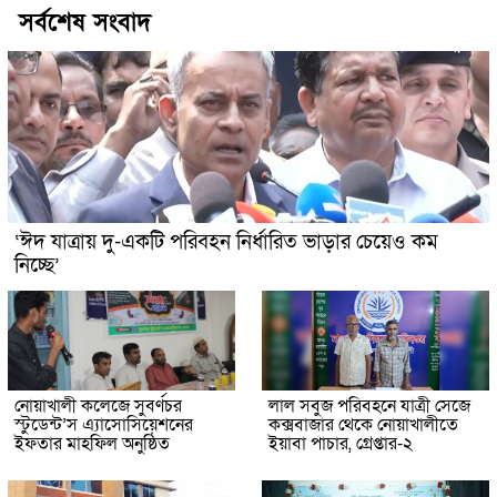
সর্বশেষ সংবাদ
‘ঈদ যাত্রায় দু-একটি পরিবহন নির্ধারিত ভাড়ার চেয়েও কম
নিচ্ছে’
নোয়াখালী কলেজে সুবর্ণচর
লাল সবুজ পরিবহনে যাত্রী সেজে
স্টুডেন্ট’স এ্যাসোসিয়েশনের
কক্সবাজার থেকে নোয়াখালীতে
ইফতার মাহফিল অনুষ্ঠিত
ইয়াবা পাচার, গ্রেপ্তার-২