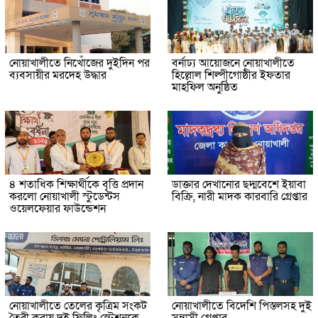
নোয়াখালীতে নিখোঁজের দুইদিন পর
বর্নাঢ্য আয়োজনে নোয়াখালীতে
ব্যবসায়ীর মরদেহ উদ্ধার
হিল্লোল শিল্পীগোষ্ঠীর ইফতার
মাহফিল অনুষ্ঠিত
৪ শতাধিক শিক্ষার্থীকে বৃত্তি প্রদান
ডাক্তার দেখানোর ছদ্মবেশে ইয়াবা
করলো নোয়াখালী স্টুডেন্টস
বিক্রি, নারী মাদক কারবারি গ্রেপ্তার
ওয়েলফেয়ার ফাউন্ডেশন
নোয়াখালীতে তেলের কৃত্রিম সংকট
নোয়াখালীতে বিদেশি পিস্তলসহ দুই
তৈরী করায় দুই ফিলিং স্টেশনকে
সন্ত্রাসী গ্রেপ্তার