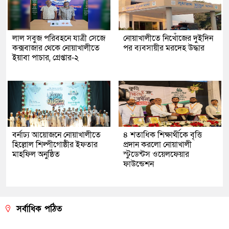
লাল সবুজ পরিবহনে যাত্রী সেজে
নোয়াখালীতে নিখোঁজের দুইদিন
কক্সবাজার থেকে নোয়াখালীতে
পর ব্যবসায়ীর মরদেহ উদ্ধার
ইয়াবা পাচার, গ্রেপ্তার-২
বর্নাঢ্য আয়োজনে নোয়াখালীতে
৪ শতাধিক শিক্ষার্থীকে বৃত্তি
হিল্লোল শিল্পীগোষ্ঠীর ইফতার
প্রদান করলো নোয়াখালী
মাহফিল অনুষ্ঠিত
স্টুডেন্টস ওয়েলফেয়ার
ফাউন্ডেশন
সর্বাধিক পঠিত