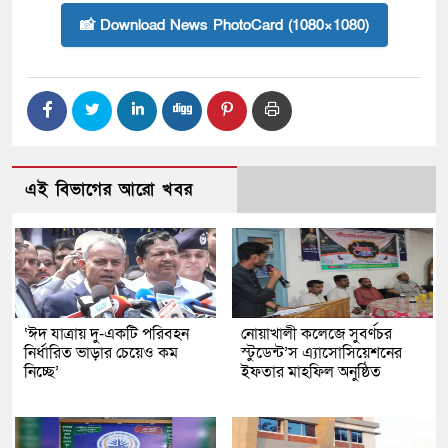
📸 Download News PhotoCard (1080×1080)
এই বিভাগের আরো খবর
‘ঈদ যাত্রায় দু-একটি পরিবহন
নোয়াখালী কলেজে সুবর্ণচর
নির্ধারিত ভাড়ার চেয়েও কম
স্টুডেন্ট’স এ্যাসোসিয়েশনের
নিচ্ছে’
ইফতার মাহফিল অনুষ্ঠিত