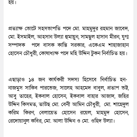
হয়।
প্রত্যাক্ষ ভোটে সহসভাপতি পদে মো. মাহমুদুর রহমান জাবেদ,
মো. ইসমাইল, আহসান উল্যা হুমায়ুন, সামছুল হাসান মীরন, যুগ্ম
সম্পাদক পদে বাসক কান্তি সরকার, একেএম শাহাজাহান
হোসেন চৌধুরী, কোষাধ্যক্ষ পদে মহি উদ্দিন টুকন নির্বাচিত হয়।
এছাড়াও ১৪ জন কার্যকরী সদস্য হিসেবে নির্বাচিত হন-
নাজমুস সাকিব পারভেজ, সালেহ আহমেদ বাবুল, প্রতাপ ভট্ট,
আবু তাহের, ইকবাল হোসেন, ইকবাল বাহার আজাদ, জহির
উদ্দিন কিসমত, তাউছ মো. বেনী আমিন চৌধুরী, মো. শাহেদুল
করিম কিরণ, বেলায়েত হোসেন রয়েল, মাহমুদ হোসেন,
রেদোয়ানুল কবির, মো. আলা উদ্দিন ও মো. ওহিদ উল্যা।