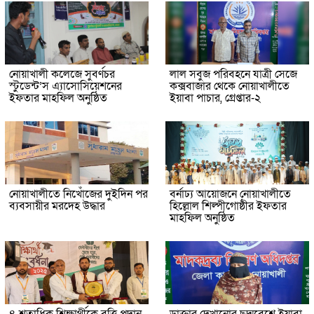
নোয়াখালী কলেজে সুবর্ণচর
লাল সবুজ পরিবহনে যাত্রী সেজে
স্টুডেন্ট’স এ্যাসোসিয়েশনের
কক্সবাজার থেকে নোয়াখালীতে
ইফতার মাহফিল অনুষ্ঠিত
ইয়াবা পাচার, গ্রেপ্তার-২
নোয়াখালীতে নিখোঁজের দুইদিন পর
বর্নাঢ্য আয়োজনে নোয়াখালীতে
ব্যবসায়ীর মরদেহ উদ্ধার
হিল্লোল শিল্পীগোষ্ঠীর ইফতার
মাহফিল অনুষ্ঠিত