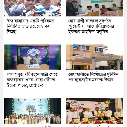
‘ঈদ যাত্রায় দু-একটি পরিবহন
নোয়াখালী কলেজে সুবর্ণচর
নির্ধারিত ভাড়ার চেয়েও কম
স্টুডেন্ট’স এ্যাসোসিয়েশনের
নিচ্ছে’
ইফতার মাহফিল অনুষ্ঠিত
লাল সবুজ পরিবহনে যাত্রী সেজে
নোয়াখালীতে নিখোঁজের দুইদিন
কক্সবাজার থেকে নোয়াখালীতে
পর ব্যবসায়ীর মরদেহ উদ্ধার
ইয়াবা পাচার, গ্রেপ্তার-২