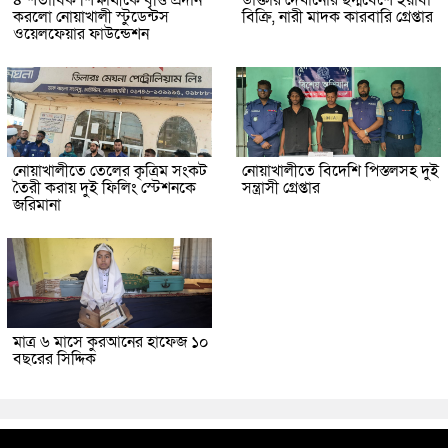
৪ শতাধিক শিক্ষার্থীকে বৃত্তি প্রদান
ডাক্তার দেখানোর ছদ্মবেশে ইয়াবা
করলো নোয়াখালী স্টুডেন্টস
বিক্রি, নারী মাদক কারবারি গ্রেপ্তার
ওয়েলফেয়ার ফাউন্ডেশন
নোয়াখালীতে তেলের কৃত্রিম সংকট
নোয়াখালীতে বিদেশি পিস্তলসহ দুই
তৈরী করায় দুই ফিলিং স্টেশনকে
সন্ত্রাসী গ্রেপ্তার
জরিমানা
মাত্র ৬ মাসে কুরআনের হাফেজ ১০
বছরের সিদ্দিক