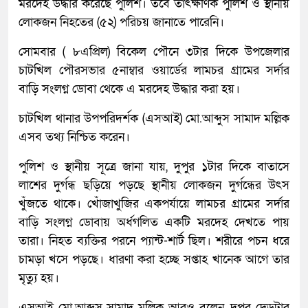
মরদেহ উদ্ধার করেছে পুলিশ। তবে তাৎক্ষণিক পুলিশ ও স্থানীয়
লোকজন নিহতের (৫২) পরিচয় জানাতে পারেনি।
সোমবার ( ৮এপ্রিল) বিকেল পৌনে ৩টার দিকে উপজেলার
চাটখিল পৌরসভার ৫নাম্বার ওয়ার্ডের লামচর গ্রামের সর্দার
বাড়ি সংলগ্ন ডোবা থেকে এ মরদেহ উদ্ধার করা হয়।
চাটখিল থানার উপপরিদর্শক (এসআই) মো.আব্দুস সামাদ মল্লিক
এসব তথ্য নিশ্চিত করেন।
পুলিশ ও স্থানীয় সূত্রে জানা যায়, দুপুর ১টার দিকে বাতাসে
লাশের দুর্গন্ধ ছড়িয়ে পড়ছে স্থানীয় লোকজন দুর্গন্ধের উৎস
খুঁজতে থাকে। খোঁজাখুজির একপর্যায়ে লামচর গ্রামের সর্দার
বাড়ি সংলগ্ন ডোবায় অর্ধগলিত একটি মরদেহ দেখতে পায়
তারা। নিহত ব্যক্তির পরনে প্যান্ট-শার্ট ছিল। শরীরে পচন ধরে
চামড়া খসে পড়ছে। ধারণা করা হচ্ছে সপ্তাহ খানেক আগে তার
মৃত্যু হয়।
এসআই মো.আব্দুস সামাদ মল্লিক আরও বলেন, দুপুর দেড়টার