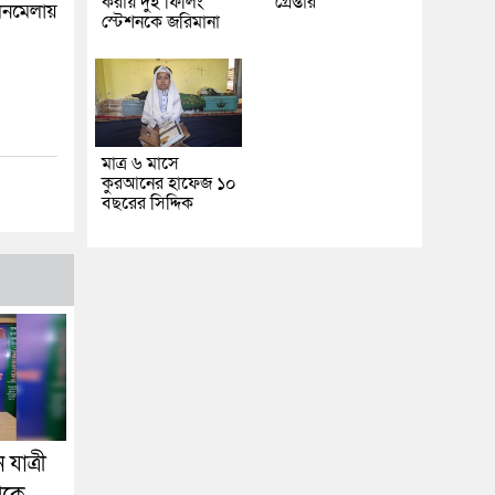
করায় দুই ফিলিং
গ্রেপ্তার
িলনমেলায়
স্টেশনকে জরিমানা
মাত্র ৬ মাসে
কুরআনের হাফেজ ১০
বছরের সিদ্দিক
যাত্রী
েকে