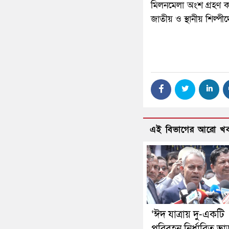
মিলনমেলা অংশ গ্রহণ কর
জাতীয় ও স্থানীয় শিল্পী
এই বিভাগের আরো খ
‘ঈদ যাত্রায় দু-একটি
পরিবহন নির্ধারিত ভা