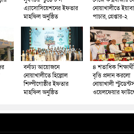
এ্যাসোসিয়েশনের ইফতার
নোয়াখালীতে ইয়াব
মাহফিল অনুষ্ঠিত
পাচার, গ্রেপ্তার-২
ের
বর্নাঢ্য আয়োজনে
৪ শতাধিক শিক্ষার্থ
নোয়াখালীতে হিল্লোল
বৃত্তি প্রদান করলো
শিল্পীগোষ্ঠীর ইফতার
নোয়াখালী স্টুডেন্ট
মাহফিল অনুষ্ঠিত
ওয়েলফেয়ার ফাউন্