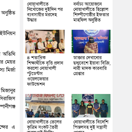
নোয়াখালীতে
বর্নাঢ্য আয়োজনে
নিখোঁজের দুইদিন পর
নোয়াখালীতে হিল্লোল
অনুষ্ঠিত
ব্যবসায়ীর মরদেহ
শিল্পীগোষ্ঠীর ইফতার
উদ্ধার
মাহফিল অনুষ্ঠিত
র ইউনিয়ন
ন অতিথি
৪ শতাধিক
ডাক্তার দেখানোর
ার মেয়র
শিক্ষার্থীকে বৃত্তি প্রদান
ছদ্মবেশে ইয়াবা বিক্রি,
করলো নোয়াখালী
নারী মাদক কারবারি
য মির্জা
স্টুডেন্টস
গ্রেপ্তার
ওয়েলফেয়ার
ফাউন্ডেশন
মিজানুর
সিরাজিস
ানীগঞ্জ
নোয়াখালীতে তেলের
নোয়াখালীতে বিদেশি
ৃন্দের এ
কৃত্রিম সংকট তৈরী
পিস্তলসহ দুই সন্ত্রাসী