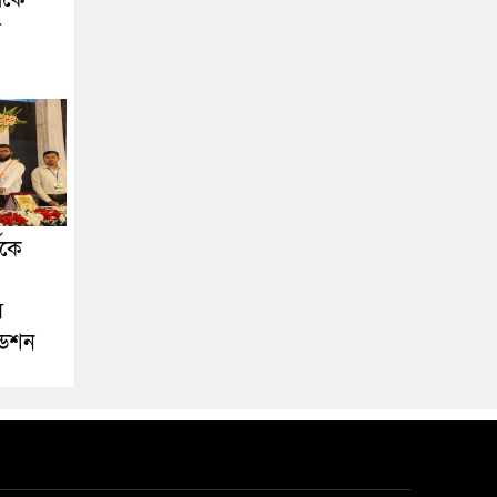
া
ীকে
স
ডেশন