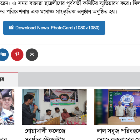
েন। এ সময় বক্তারা ছাত্রলীগের পূর্ববর্তী কমিটির স্মৃতিচারণ করে। ম
দের পরিবেশনায় এক মনোজ্ঞ সাংস্কৃতিক অনুষ্ঠান অনুষ্ঠিত হয়।
📸 Download News PhotoCard (1080×1080)
বর
নোয়াখালী কলেজে
লাল সবুজ পরিবহনে 
ড়ার
সুবর্ণচর স্টুডেন্ট’স
সেজে কক্সবাজার থ