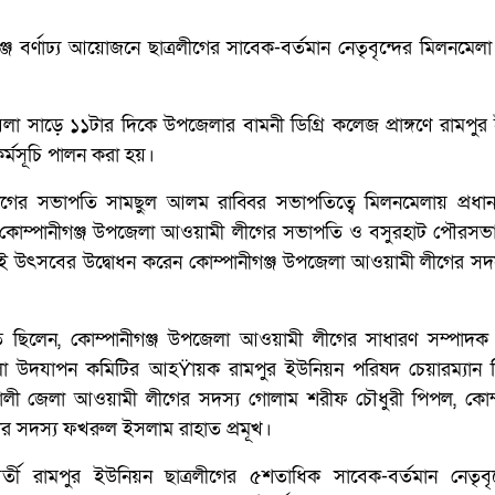
ে বর্ণাঢ্য আয়োজনে ছাত্রলীগের সাবেক-বর্তমান নেতৃবৃন্দের মিলনমেলা 
েলা সাড়ে ১১টার দিকে উপজেলার বামনী ডিগ্রি কলেজ প্রাঙ্গণে রামপু
কর্মসূচি পালন করা হয়।
লীগের সভাপতি সামছুল আলম রাব্বির সভাপতিত্বে মিলনমেলায় প্রধা
ন কোম্পানীগঞ্জ উপজেলা আওয়ামী লীগের সভাপতি ও বসুরহাট পৌরসভ
 এই উৎসবের উদ্বোধন করেন কোম্পানীগঞ্জ উপজেলা আওয়ামী লীগের সদস্
ছিলেন, কোম্পানীগঞ্জ উপজেলা আওয়ামী লীগের সাধারণ সম্পাদক 
লা উদযাপন কমিটির আহŸায়ক রামপুর ইউনিয়ন পরিষদ চেয়ারম্যান 
ালী জেলা আওয়ামী লীগের সদস্য গোলাম শরীফ চৌধুরী পিপল, কোম্প
 সদস্য ফখরুল ইসলাম রাহাত প্রমূখ।
পরবর্তী রামপুর ইউনিয়ন ছাত্রলীগের ৫শতাধিক সাবেক-বর্তমান নেতৃব