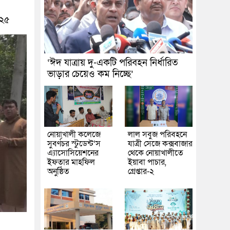
২৫
‘ঈদ যাত্রায় দু-একটি পরিবহন নির্ধারিত
ভাড়ার চেয়েও কম নিচ্ছে’
নোয়াখালী কলেজে
লাল সবুজ পরিবহনে
সুবর্ণচর স্টুডেন্ট’স
যাত্রী সেজে কক্সবাজার
এ্যাসোসিয়েশনের
থেকে নোয়াখালীতে
ইফতার মাহফিল
ইয়াবা পাচার,
অনুষ্ঠিত
গ্রেপ্তার-২