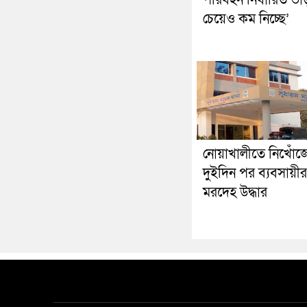
চেয়েও কম নিচ্ছে’
নোয়াখালীতে নিখোঁজ
দুইদিন পর ব্যবসায়ীর
মরদেহ উদ্ধার