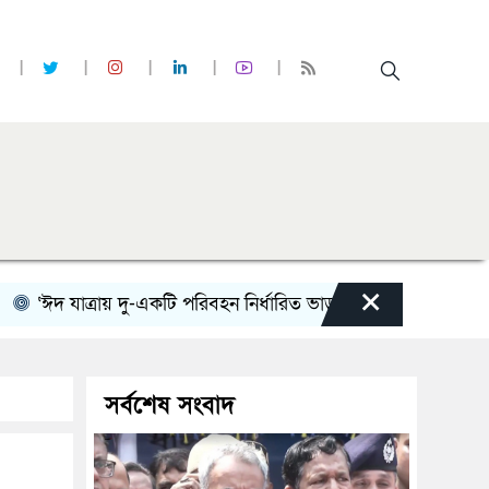
×
দ যাত্রায় দু-একটি পরিবহন নির্ধারিত ভাড়ার চেয়েও কম নিচ্ছে’
নো
সর্বশেষ সংবাদ