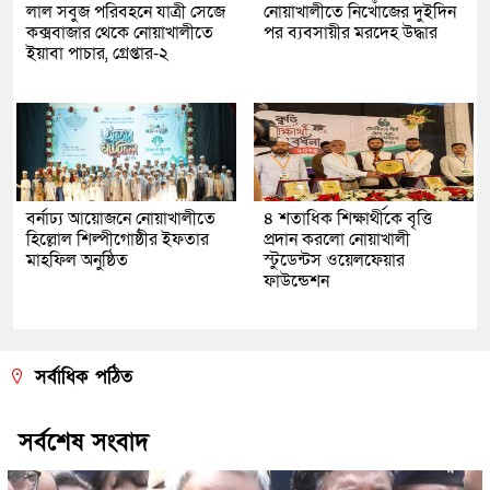
লাল সবুজ পরিবহনে যাত্রী সেজে
নোয়াখালীতে নিখোঁজের দুইদিন
কক্সবাজার থেকে নোয়াখালীতে
পর ব্যবসায়ীর মরদেহ উদ্ধার
ইয়াবা পাচার, গ্রেপ্তার-২
বর্নাঢ্য আয়োজনে নোয়াখালীতে
৪ শতাধিক শিক্ষার্থীকে বৃত্তি
হিল্লোল শিল্পীগোষ্ঠীর ইফতার
প্রদান করলো নোয়াখালী
মাহফিল অনুষ্ঠিত
স্টুডেন্টস ওয়েলফেয়ার
ফাউন্ডেশন
সর্বাধিক পঠিত
সর্বশেষ সংবাদ