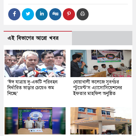
এই বিভাগের আরো খবর
‘ঈদ যাত্রায় দু-একটি পরিবহন
নোয়াখালী কলেজে সুবর্ণচর
নির্ধারিত ভাড়ার চেয়েও কম
স্টুডেন্ট’স এ্যাসোসিয়েশনের
নিচ্ছে’
ইফতার মাহফিল অনুষ্ঠিত