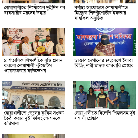
নোয়াখালীতে নিখোঁজের দুইদিন পর
বর্নাঢ্য আয়োজনে নোয়াখালীতে
ব্যবসায়ীর মরদেহ উদ্ধার
হিল্লোল শিল্পীগোষ্ঠীর ইফতার
মাহফিল অনুষ্ঠিত
৪ শতাধিক শিক্ষার্থীকে বৃত্তি প্রদান
ডাক্তার দেখানোর ছদ্মবেশে ইয়াবা
করলো নোয়াখালী স্টুডেন্টস
বিক্রি, নারী মাদক কারবারি গ্রেপ্তার
ওয়েলফেয়ার ফাউন্ডেশন
নোয়াখালীতে তেলের কৃত্রিম সংকট
নোয়াখালীতে বিদেশি পিস্তলসহ দুই
তৈরী করায় দুই ফিলিং স্টেশনকে
সন্ত্রাসী গ্রেপ্তার
জরিমানা