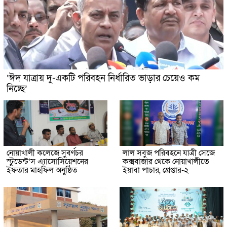
‘ঈদ যাত্রায় দু-একটি পরিবহন নির্ধারিত ভাড়ার চেয়েও কম
নিচ্ছে’
নোয়াখালী কলেজে সুবর্ণচর
লাল সবুজ পরিবহনে যাত্রী সেজে
স্টুডেন্ট’স এ্যাসোসিয়েশনের
কক্সবাজার থেকে নোয়াখালীতে
ইফতার মাহফিল অনুষ্ঠিত
ইয়াবা পাচার, গ্রেপ্তার-২