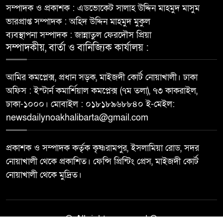
সম্পাদক ও প্রকাশক : এডভোকেট সালাহ উদ্দিন মাহমুদ মাসুম
ভারপ্রাপ্ত সম্পাদক : অহিদ উদ্দিন মাহমুদ মুকুল
ব্যবস্থাপনা সম্পাদক : জান্নাতুল ফেরদৌস প্রিয়া
সম্পাদকীয়, বার্তা ও বানিজ্যিক কার্যালয় :
আমির কমপ্লেক্স, প্রধান সড়ক, মাইজদী কোর্ট নোয়াখালী। ঢাকা
অফিস : ইস্টার্ন কমার্শিয়াল কমপ্লেক্স (৭ম তলা), ৭৩ কাকরাইল,
ঢাকা-১০০০। মোবাইল : ০১৮১৮৯৬৮৮৪০ ই-মেইল:
newsdailynoakhalibarta@gmail.com
প্রকাশক ও সম্পাদক কর্তৃক কৃষ্ণরামপুর, ইসলামিয়া রোড, সদর
নোয়াখালী থেকে প্রকাশিত। ফেন্সি প্রিন্টিং প্রেস, মাইজদী কোর্ট
নোয়াখালী থেকে মুদ্রিত।
© All rights reserved ©