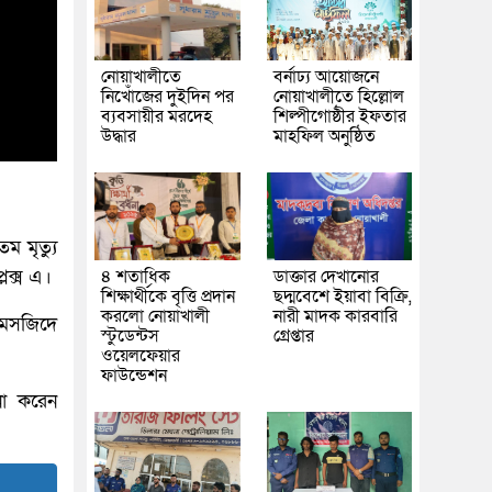
নোয়াখালীতে
বর্নাঢ্য আয়োজনে
নিখোঁজের দুইদিন পর
নোয়াখালীতে হিল্লোল
ব্যবসায়ীর মরদেহ
শিল্পীগোষ্ঠীর ইফতার
উদ্ধার
মাহফিল অনুষ্ঠিত
ম মৃত্যু
েক্স এ।
৪ শতাধিক
ডাক্তার দেখানোর
শিক্ষার্থীকে বৃত্তি প্রদান
ছদ্মবেশে ইয়াবা বিক্রি,
করলো নোয়াখালী
নারী মাদক কারবারি
 মসজিদে
স্টুডেন্টস
গ্রেপ্তার
ওয়েলফেয়ার
ফাউন্ডেশন
না করেন