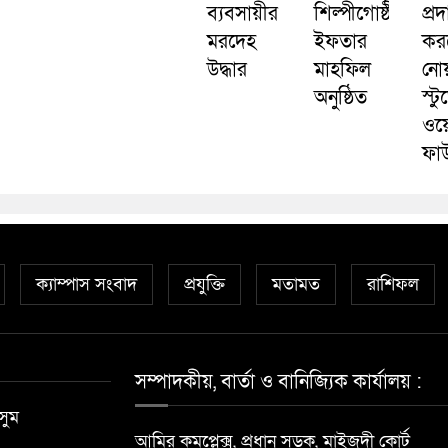
ব্যবসায়ীর
শিল্পীগোষ্ঠীর
প্রদ
মরদেহ
ইফতার
কর
উদ্ধার
মাহফিল
নো
অনুষ্ঠিত
স্টু
ওয়
ফাউ
ক্যাম্পাস সংবাদ
প্রযুক্তি
মতামত
রাশিফল
সম্পাদকীয়, বার্তা ও বানিজ্যিক কার্যালয় :
সুম
আমির কমপ্লেক্স, প্রধান সড়ক, মাইজদী কোর্ট