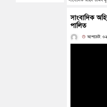
সাংবাদিক অহিদ উদ্দিন মু
সাংবাদিক অহিদ
পালিত
আপডেট: ০২:৩