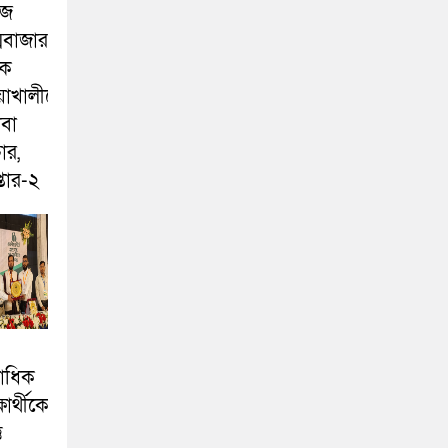
জে
সবাজার
কে
য়াখালীতে
বা
ার,
প্তার-২
াধিক
ষার্থীকে
ি