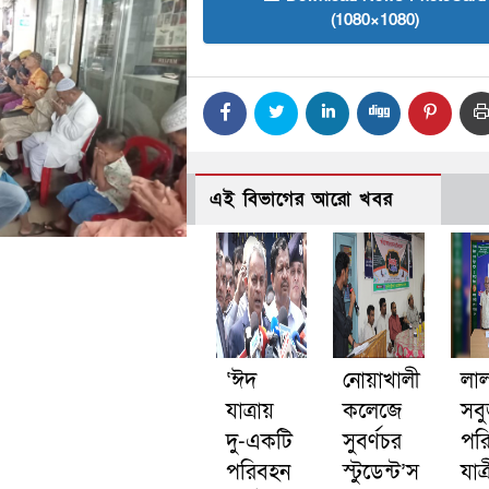
(1080×1080)
এই বিভাগের আরো খবর
‘ঈদ
নোয়াখালী
লা
যাত্রায়
কলেজে
সব
দু-একটি
সুবর্ণচর
পর
পরিবহন
স্টুডেন্ট’স
যাত্