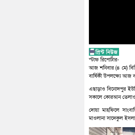
স্টাফ রিপোর্টার-
আজ শনিবার (৪ মে) বিশি
বার্ষিকী উপলক্ষ্যে আজ
এছাড়াও বিনোদপুর ইউন
সকালে কোরআন তেলাওয়
দোয়া মাহফিলে সাংবাদ
মাওলানা সাদেকুল ইসল