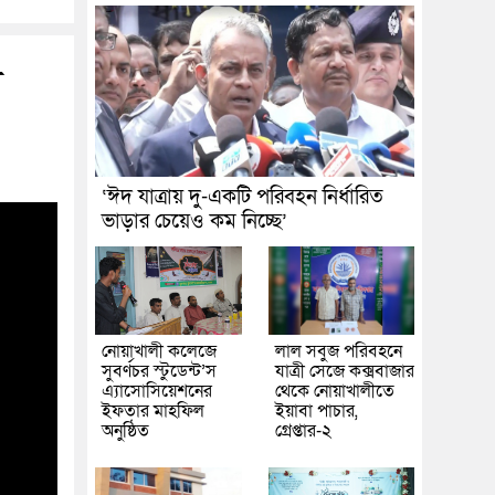
ী
‘ঈদ যাত্রায় দু-একটি পরিবহন নির্ধারিত
ভাড়ার চেয়েও কম নিচ্ছে’
নোয়াখালী কলেজে
লাল সবুজ পরিবহনে
সুবর্ণচর স্টুডেন্ট’স
যাত্রী সেজে কক্সবাজার
এ্যাসোসিয়েশনের
থেকে নোয়াখালীতে
ইফতার মাহফিল
ইয়াবা পাচার,
অনুষ্ঠিত
গ্রেপ্তার-২