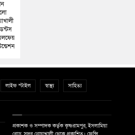
ান
লো
য়াখালী
ডেন্টস
েলফেয়ার
ন্ডেশন
লাইফ স্টাইল
স্বাস্থ্য
সাহিত্য
প্রকাশক ও সম্পাদক কর্তৃক কৃষ্ণরামপুর, ইসলামিয়া
রোড, সদর নোয়াখালী থেকে প্রকাশিত। ফেন্সি