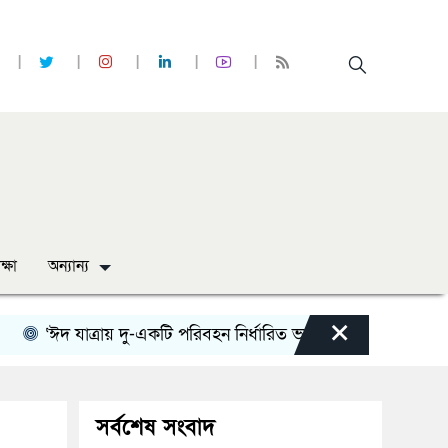
ক্ষা
অন্যান্য
×
‘ঈদ যাত্রায় দু-একটি পরিবহন নির্ধারিত ভাড়ার চেয়েও কম নিচ্ছে’
ন
সর্বশেষ সংবাদ