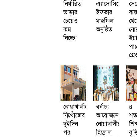
নির্ধারিত
এ্যাসোসিয়েশনের
সে
ভাড়ার
ইফতার
কক্
চেয়েও
মাহফিল
থে
কম
অনুষ্ঠিত
নো
নিচ্ছে’
ইয়া
পাচ
গ্রে
নোয়াখালীতে
বর্নাঢ্য
৪
নিখোঁজের
আয়োজনে
শত
দুইদিন
নোয়াখালীতে
শিক্
পর
হিল্লোল
বৃত্ত