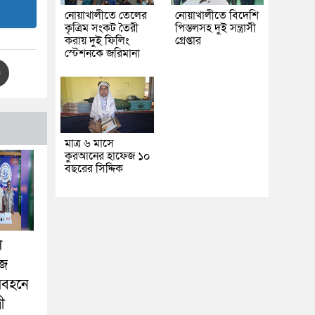
নোয়াখালীতে তেলের
নোয়াখালীতে বিদেশি
কৃত্রিম সংকট তৈরী
পিস্তলসহ দুই সন্ত্রাসী
করায় দুই ফিলিং
গ্রেপ্তার
স্টেশনকে জরিমানা
মাত্র ৬ মাসে
কুরআনের হাফেজ ১০
বছরের সিদ্দিক
ল
ুজ
িবহনে
রী