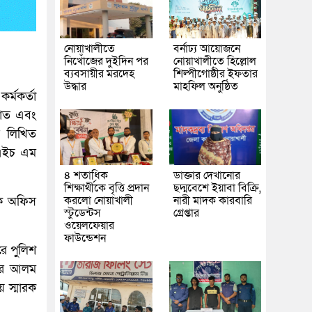
নোয়াখালীতে
বর্নাঢ্য আয়োজনে
নিখোঁজের দুইদিন পর
নোয়াখালীতে হিল্লোল
ব্যবসায়ীর মরদেহ
শিল্পীগোষ্ঠীর ইফতার
উদ্ধার
মাহফিল অনুষ্ঠিত
র্মকর্তা
পাত এবং
র লিখিত
 এইচ এম
৪ শতাধিক
ডাক্তার দেখানোর
শিক্ষার্থীকে বৃত্তি প্রদান
ছদ্মবেশে ইয়াবা বিক্রি,
করলো নোয়াখালী
নারী মাদক কারবারি
 এক অফিস
স্টুডেন্টস
গ্রেপ্তার
ওয়েলফেয়ার
ফাউন্ডেশন
রে পুলিশ
ওসার আলম
য় স্মারক