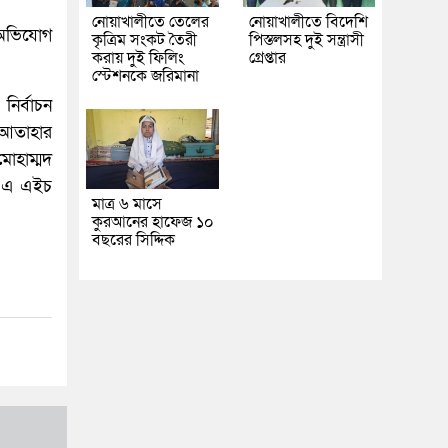
নোয়াখালীতে তেলের
নোয়াখালীতে বিদেশি
, অভিযোগ
কৃত্রিম সংকট তৈরী
পিস্তলসহ দুই সন্ত্রাসী
করায় দুই ফিলিং
গ্রেপ্তার
স্টেশনকে জরিমানা
নির্বাচন
ী আতাহার
োহাম্মদ
তি এ এইচ
মাত্র ৬ মাসে
কুরআনের হাফেজ ১০
বছরের সিদ্দিক