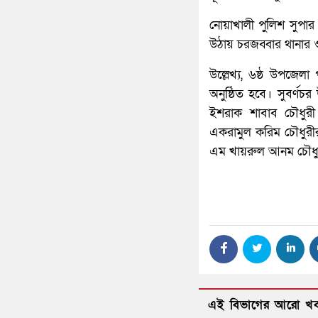
নোয়াখালী পুলিশ সুপার
উঠায় চরজব্বার থানার ও
উল্লেখ্য, ৬ষ্ঠ উপজেলা
অনুষ্ঠিত হবে। সুবর্ণচ
ইশরাক শাবাব চৌধুরী
একরামুল করিম চৌধুরীর 
এম খায়রুল আনম চৌধুর
এই বিভাগের আরো খ