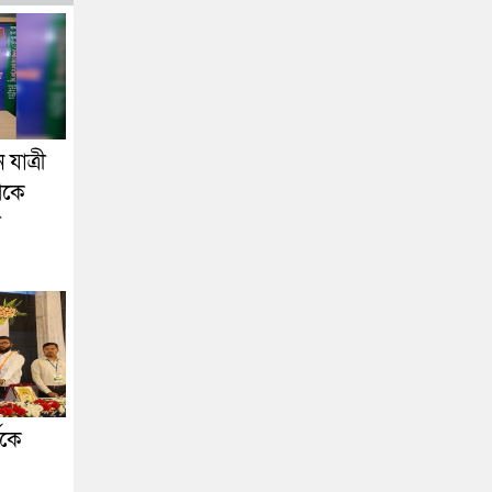
যাত্রী
েকে
া
ীকে