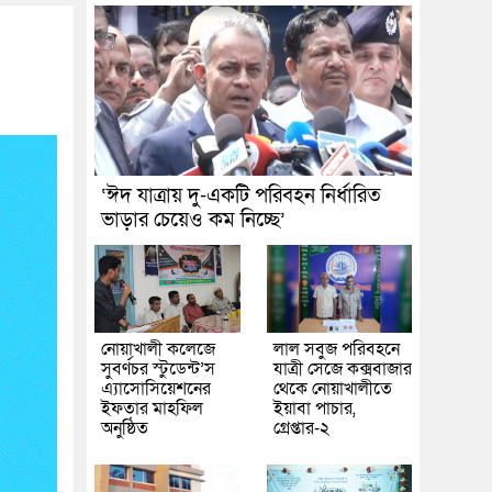
‘ঈদ যাত্রায় দু-একটি পরিবহন নির্ধারিত
ভাড়ার চেয়েও কম নিচ্ছে’
নোয়াখালী কলেজে
লাল সবুজ পরিবহনে
সুবর্ণচর স্টুডেন্ট’স
যাত্রী সেজে কক্সবাজার
এ্যাসোসিয়েশনের
থেকে নোয়াখালীতে
ইফতার মাহফিল
ইয়াবা পাচার,
অনুষ্ঠিত
গ্রেপ্তার-২