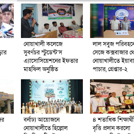
নোয়াখালী কলেজে
লাল সবুজ পরিবহনে 
ড়ার
সুবর্ণচর স্টুডেন্ট’স
সেজে কক্সবাজার থ
এ্যাসোসিয়েশনের ইফতার
নোয়াখালীতে ইয়াব
মাহফিল অনুষ্ঠিত
পাচার, গ্রেপ্তার-২
ের
বর্নাঢ্য আয়োজনে
৪ শতাধিক শিক্ষার্থ
নোয়াখালীতে হিল্লোল
বৃত্তি প্রদান করলো