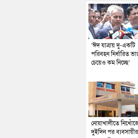
‘ঈদ যাত্রায় দু-একটি
পরিবহন নির্ধারিত ভা
চেয়েও কম নিচ্ছে’
নোয়াখালীতে নিখোঁজ
দুইদিন পর ব্যবসায়ীর