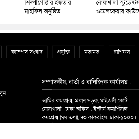
শিল্পীগোষ্ঠীর ইফতার
নোয়াখালী স্টুডেন্ট
মাহফিল অনুষ্ঠিত
ওয়েলফেয়ার ফাউন্
ক্যাম্পাস সংবাদ
প্রযুক্তি
মতামত
রাশিফল
সম্পাদকীয়, বার্তা ও বানিজ্যিক কার্যালয় :
সুম
আমির কমপ্লেক্স, প্রধান সড়ক, মাইজদী কোর্ট
নোয়াখালী। ঢাকা অফিস : ইস্টার্ন কমার্শিয়াল
কমপ্লেক্স (৭ম তলা), ৭৩ কাকরাইল, ঢাকা-১০০০।
মোবাইল : ০১৮১৮৯৬৮৮৪০ ই-মেইল:
newsdailynoakhalibarta@gmail.com