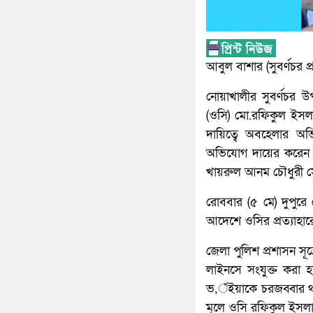
আবুল বাশার (সুবর্ণচর প্
নোয়াখালীর সুবর্ণচর উপ
(ওসি) মো.রফিকুল ইসল
দায়িত্বে অবহেলার অভ
অভিযোগ দায়ের করেন সু
খায়রুল আনম চৌধুরী 
রোববার (৫ মে) দুপুরে
আদেশে ওসির প্রত্যাহা
জেলা পুলিশ প্রশাসন সূ
লাইনসে সংযুক্ত করা হ
ভ‚ঁইয়াকে চরজব্বার থা
মূলে ওসি রফিকুল ইসলা