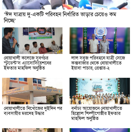
‘ঈদ যাত্রায় দু-একটি পরিবহন নির্ধারিত ভাড়ার চেয়েও কম
নিচ্ছে’
নোয়াখালী কলেজে সুবর্ণচর
লাল সবুজ পরিবহনে যাত্রী সেজে
স্টুডেন্ট’স এ্যাসোসিয়েশনের
কক্সবাজার থেকে নোয়াখালীতে
ইফতার মাহফিল অনুষ্ঠিত
ইয়াবা পাচার, গ্রেপ্তার-২
নোয়াখালীতে নিখোঁজের দুইদিন পর
বর্নাঢ্য আয়োজনে নোয়াখালীতে
ব্যবসায়ীর মরদেহ উদ্ধার
হিল্লোল শিল্পীগোষ্ঠীর ইফতার
মাহফিল অনুষ্ঠিত