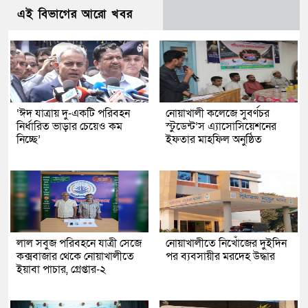
এই বিভাগের আরো খবর
‘ঈদ যাত্রায় দু-একটি পরিবহন
নোয়াখালী কলেজে সুবর্ণচর
নির্ধারিত ভাড়ার চেয়েও কম
স্টুডেন্ট’স এ্যাসোসিয়েশনের
নিচ্ছে’
ইফতার মাহফিল অনুষ্ঠিত
লাল সবুজ পরিবহনে যাত্রী সেজে
নোয়াখালীতে নিখোঁজের দুইদিন
কক্সবাজার থেকে নোয়াখালীতে
পর ব্যবসায়ীর মরদেহ উদ্ধার
ইয়াবা পাচার, গ্রেপ্তার-২