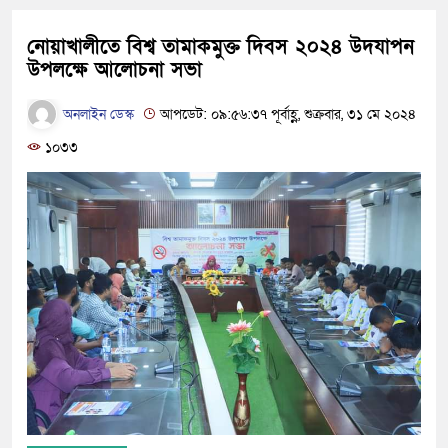
নোয়াখালীতে বিশ্ব তামাকমুক্ত দিবস ২০২৪ উদযাপন
উপলক্ষে আলোচনা সভা
অনলাইন ডেস্ক
আপডেট: ০৯:৫৬:৩৭ পূর্বাহ্ণ, শুক্রবার, ৩১ মে ২০২৪
১০৩৩