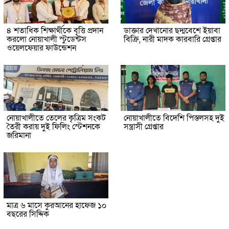
৪ শতাধিক শিক্ষার্থীকে বৃত্তি প্রদান
ডাক্তার দেখানোর ছদ্মবেশে ইয়াবা
করলো নোয়াখালী স্টুডেন্টস
বিক্রি, নারী মাদক কারবারি গ্রেপ্তার
ওয়েলফেয়ার ফাউন্ডেশন
নোয়াখালীতে তেলের কৃত্রিম সংকট
নোয়াখালীতে বিদেশি পিস্তলসহ দুই
তৈরী করায় দুই ফিলিং স্টেশনকে
সন্ত্রাসী গ্রেপ্তার
জরিমানা
মাত্র ৬ মাসে কুরআনের হাফেজ ১০
বছরের সিদ্দিক