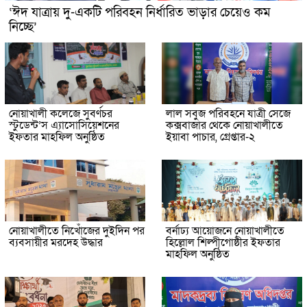
‘ঈদ যাত্রায় দু-একটি পরিবহন নির্ধারিত ভাড়ার চেয়েও কম
নিচ্ছে’
নোয়াখালী কলেজে সুবর্ণচর
লাল সবুজ পরিবহনে যাত্রী সেজে
স্টুডেন্ট’স এ্যাসোসিয়েশনের
কক্সবাজার থেকে নোয়াখালীতে
ইফতার মাহফিল অনুষ্ঠিত
ইয়াবা পাচার, গ্রেপ্তার-২
নোয়াখালীতে নিখোঁজের দুইদিন পর
বর্নাঢ্য আয়োজনে নোয়াখালীতে
ব্যবসায়ীর মরদেহ উদ্ধার
হিল্লোল শিল্পীগোষ্ঠীর ইফতার
মাহফিল অনুষ্ঠিত