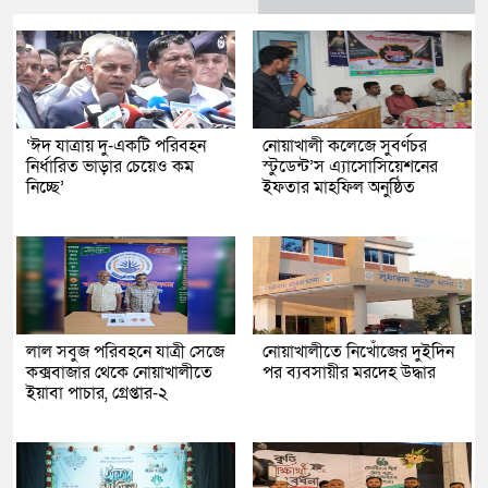
‘ঈদ যাত্রায় দু-একটি পরিবহন
নোয়াখালী কলেজে সুবর্ণচর
নির্ধারিত ভাড়ার চেয়েও কম
স্টুডেন্ট’স এ্যাসোসিয়েশনের
নিচ্ছে’
ইফতার মাহফিল অনুষ্ঠিত
লাল সবুজ পরিবহনে যাত্রী সেজে
নোয়াখালীতে নিখোঁজের দুইদিন
কক্সবাজার থেকে নোয়াখালীতে
পর ব্যবসায়ীর মরদেহ উদ্ধার
ইয়াবা পাচার, গ্রেপ্তার-২