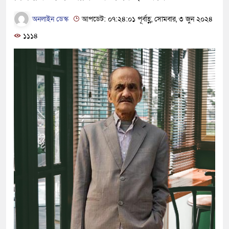
অনলাইন ডেস্ক
আপডেট: ০৭:২৪:০১ পূর্বাহ্ণ, সোমবার, ৩ জুন ২০২৪
১১১৪