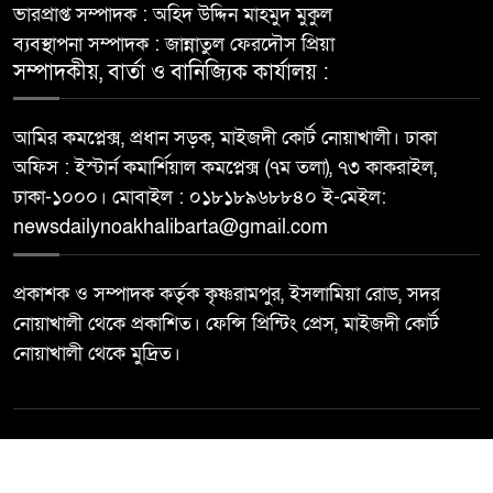
ভারপ্রাপ্ত সম্পাদক : অহিদ উদ্দিন মাহমুদ মুকুল
ব্যবস্থাপনা সম্পাদক : জান্নাতুল ফেরদৌস প্রিয়া
সম্পাদকীয়, বার্তা ও বানিজ্যিক কার্যালয় :
আমির কমপ্লেক্স, প্রধান সড়ক, মাইজদী কোর্ট নোয়াখালী। ঢাকা
অফিস : ইস্টার্ন কমার্শিয়াল কমপ্লেক্স (৭ম তলা), ৭৩ কাকরাইল,
ঢাকা-১০০০। মোবাইল : ০১৮১৮৯৬৮৮৪০ ই-মেইল:
newsdailynoakhalibarta@gmail.com
প্রকাশক ও সম্পাদক কর্তৃক কৃষ্ণরামপুর, ইসলামিয়া রোড, সদর
নোয়াখালী থেকে প্রকাশিত। ফেন্সি প্রিন্টিং প্রেস, মাইজদী কোর্ট
নোয়াখালী থেকে মুদ্রিত।
© All rights reserved ©
Best Web Design By
Trust Soft BD