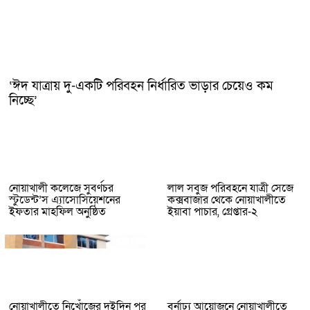
‘ঈদ যাত্রায় দু-একটি পরিবহন নির্ধারিত ভাড়ার চেয়েও কম
নিচ্ছে’
নোয়াখালী কলেজে সুবর্ণচর
লাল সবুজ পরিবহনে যাত্রী সেজে
স্টুডেন্ট’স এ্যাসোসিয়েশনের
কক্সবাজার থেকে নোয়াখালীতে
ইফতার মাহফিল অনুষ্ঠিত
ইয়াবা পাচার, গ্রেপ্তার-২
নোয়াখালীতে নিখোঁজের দুইদিন পর
বর্নাঢ্য আয়োজনে নোয়াখালীতে