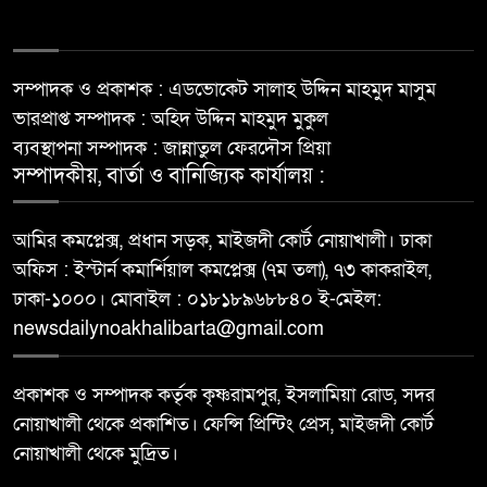
সম্পাদক ও প্রকাশক : এডভোকেট সালাহ উদ্দিন মাহমুদ মাসুম
ভারপ্রাপ্ত সম্পাদক : অহিদ উদ্দিন মাহমুদ মুকুল
ব্যবস্থাপনা সম্পাদক : জান্নাতুল ফেরদৌস প্রিয়া
সম্পাদকীয়, বার্তা ও বানিজ্যিক কার্যালয় :
আমির কমপ্লেক্স, প্রধান সড়ক, মাইজদী কোর্ট নোয়াখালী। ঢাকা
অফিস : ইস্টার্ন কমার্শিয়াল কমপ্লেক্স (৭ম তলা), ৭৩ কাকরাইল,
ঢাকা-১০০০। মোবাইল : ০১৮১৮৯৬৮৮৪০ ই-মেইল:
newsdailynoakhalibarta@gmail.com
প্রকাশক ও সম্পাদক কর্তৃক কৃষ্ণরামপুর, ইসলামিয়া রোড, সদর
নোয়াখালী থেকে প্রকাশিত। ফেন্সি প্রিন্টিং প্রেস, মাইজদী কোর্ট
নোয়াখালী থেকে মুদ্রিত।