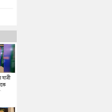
যাত্রী
েকে
া