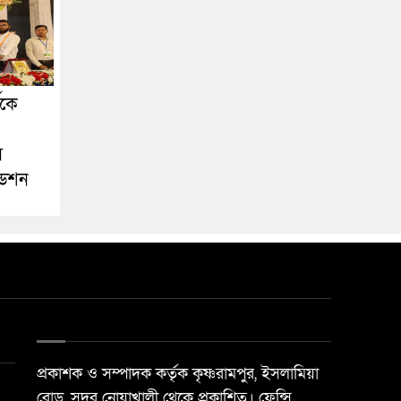
ীকে
স
ডেশন
প্রকাশক ও সম্পাদক কর্তৃক কৃষ্ণরামপুর, ইসলামিয়া
রোড, সদর নোয়াখালী থেকে প্রকাশিত। ফেন্সি