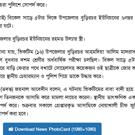
য়রা পুলিশে সোপর্দ করে।
াই) বিকেল সাড়ে ৫টার দিকে উপজেলার বুড়িরচর ইউনিয়নের ৬নম্বর ও
া ঘটে।
পজেলার বুড়িরচর ইউনিয়নের রহমত উল্যার স্ত্রী।
রে জানা যায়, ভিকটিম (১৬) উপজেলার বুড়িরচর আহমদিয়া আলিম মাদরা
তকাল বুধবার দশম শ্রেণীর অর্ধবার্ষিক পরীক্ষা চলছিল। বিকল সাড়ে ৫
 করে বাড়ি ফেরার পথে বখাটে সোহেলসহ কয়েকজন ওই ছাত্রীকে জোর ক
ে স্থানীয় চেয়ারম্যান ও পুলিশ গিয়ে তাকে উদ্ধার করে।
শক (তদন্ত) জয়নাল আবেদীন বলেন, এ ঘটনায় ভিকটিমের বাবা বাদী হয়
োগে তিনজনকে আসামি করে মামলা দায়ের করেন। স্থানীয় তাৎক্ষণিক এক
্দ করে। শুক্রবার সকালে গ্রেপ্তারকৃত আসামিকে নোয়াখালী চীফ জু
পর্দ করা হবে।
📸 Download News PhotoCard (1080×1080)