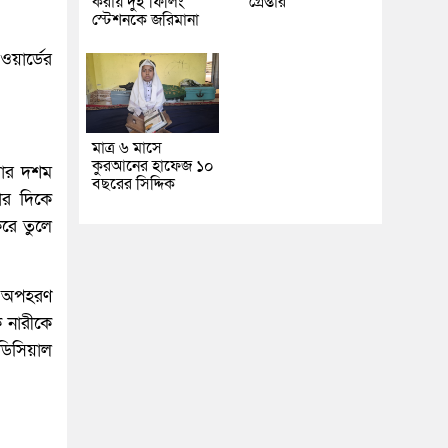
করায় দুই ফিলিং
গ্রেপ্তার
স্টেশনকে জরিমানা
য়ার্ডের
মাত্র ৬ মাসে
কুরআনের হাফেজ ১০
সার দশম
বছরের সিদ্দিক
টার দিকে
রে তুলে
ে অপহরণ
 নারীকে
ডিসিয়াল