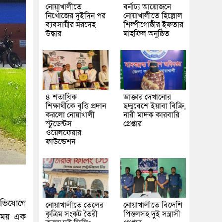
নোয়াখালীতে
বর্নাঢ্য আয়োজনে
নিখোঁজের দুইদিন পর
নোয়াখালীতে হিল্লোল
ব্যবসায়ীর মরদেহ
শিল্পীগোষ্ঠীর ইফতার
উদ্ধার
মাহফিল অনুষ্ঠিত
৪ শতাধিক
ডাক্তার দেখানোর
শিক্ষার্থীকে বৃত্তি প্রদান
ছদ্মবেশে ইয়াবা বিক্রি,
করলো নোয়াখালী
নারী মাদক কারবারি
স্টুডেন্টস
গ্রেপ্তার
ওয়েলফেয়ার
ফাউন্ডেশন
 অভিযোগে
নোয়াখালীতে তেলের
নোয়াখালীতে বিদেশি
কৃত্রিম সংকট তৈরী
পিস্তলসহ দুই সন্ত্রাসী
 সময় এক