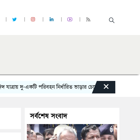
×
য় দু-একটি পরিবহন নির্ধারিত ভাড়ার চেয়েও কম নিচ্ছে’
নোয়াখালী ক
সর্বশেষ সংবাদ