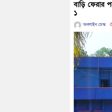
বাড়ি ফেরার পথে 
১
অনলাইন ডেস্ক