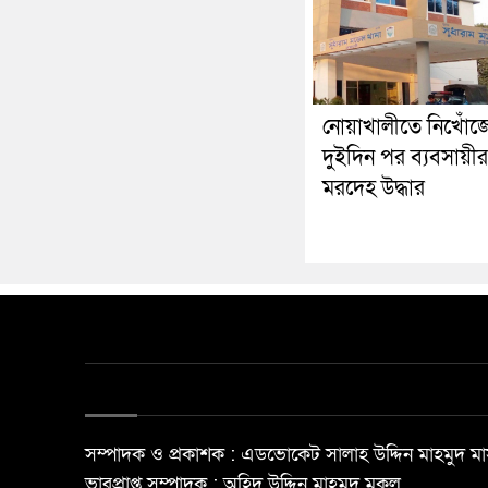
নোয়াখালীতে নিখোঁজ
দুইদিন পর ব্যবসায়ীর
মরদেহ উদ্ধার
সম্পাদক ও প্রকাশক : এডভোকেট সালাহ উদ্দিন মাহমুদ মা
ভারপ্রাপ্ত সম্পাদক : অহিদ উদ্দিন মাহমুদ মুকুল