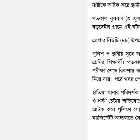
নারীকে আটক করে স্থানী
গতকাল বুধবার (৩ জুল
বড়দেইল গ্রামে এই ঘটন
গ্রেপ্তার বিউটি (৪৮) উ
পুলিশ ও স্থানীয় সূত্
শ্রেণির শিক্ষার্থী। গ
পরীক্ষা শেষে রিকশায়
নিয়ে যায়। পরে খবর পেয়
হাতিয়া থানার পরিদর্
ও ধর্ষণ চেষ্টার অভিয
আটক করে পুলিশে সোপর
ম্যাজিস্টেট আদালতে সো