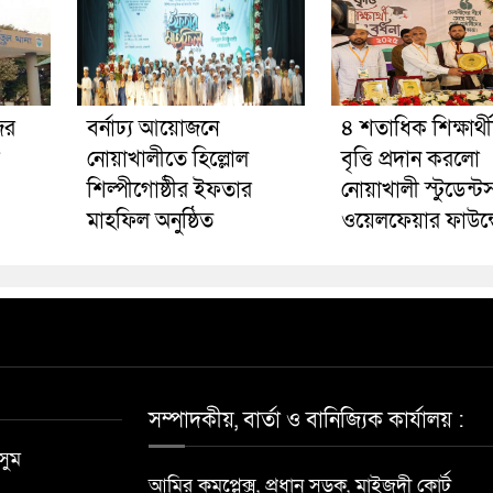
ের
বর্নাঢ্য আয়োজনে
৪ শতাধিক শিক্ষার্থ
নোয়াখালীতে হিল্লোল
বৃত্তি প্রদান করলো
শিল্পীগোষ্ঠীর ইফতার
নোয়াখালী স্টুডেন্ট
মাহফিল অনুষ্ঠিত
ওয়েলফেয়ার ফাউন্
সম্পাদকীয়, বার্তা ও বানিজ্যিক কার্যালয় :
সুম
আমির কমপ্লেক্স, প্রধান সড়ক, মাইজদী কোর্ট