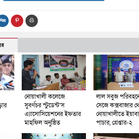
বর
নোয়াখালী কলেজে
লাল সবুজ পরিবহনে 
ড়ার
সুবর্ণচর স্টুডেন্ট’স
সেজে কক্সবাজার থ
এ্যাসোসিয়েশনের ইফতার
নোয়াখালীতে ইয়াব
মাহফিল অনুষ্ঠিত
পাচার, গ্রেপ্তার-২