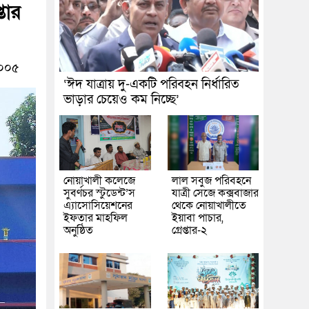
্তার
০০৫
‘ঈদ যাত্রায় দু-একটি পরিবহন নির্ধারিত
ভাড়ার চেয়েও কম নিচ্ছে’
নোয়াখালী কলেজে
লাল সবুজ পরিবহনে
সুবর্ণচর স্টুডেন্ট’স
যাত্রী সেজে কক্সবাজার
এ্যাসোসিয়েশনের
থেকে নোয়াখালীতে
ইফতার মাহফিল
ইয়াবা পাচার,
অনুষ্ঠিত
গ্রেপ্তার-২