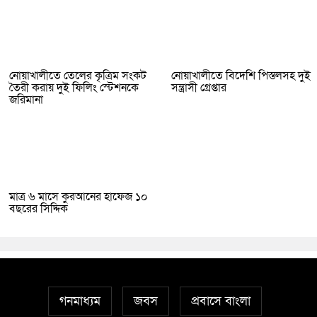
নোয়াখালীতে তেলের কৃত্রিম সংকট
নোয়াখালীতে বিদেশি পিস্তলসহ দুই
তৈরী করায় দুই ফিলিং স্টেশনকে
সন্ত্রাসী গ্রেপ্তার
জরিমানা
মাত্র ৬ মাসে কুরআনের হাফেজ ১০
বছরের সিদ্দিক
গনমাধ্যম
জবস
প্রবাসে বাংলা