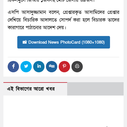
রিকলমুলে জিআর ১জনসহ মোট জেলায় ৬৪জন।
এসপি আসাদুজ্জামান বলেন, গ্রেপ্তারকৃত আসামিদের গ্রেপ্তার
দেখিয়ে বিচারিক আদালতে সোপর্দ করা হলে বিচারক তাদের
কারাগারে পাঠানোর আদেশ দেয়।
📸 Download News PhotoCard (1080×1080)
এই বিভাগের আরো খবর