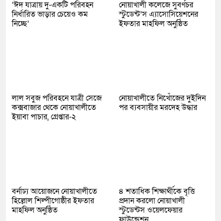
‘ঈদ যাত্রায় দু-একটি পরিবহন
নোয়াখালী কলেজে সুবর্ণচর
নির্ধারিত ভাড়ার চেয়েও কম
স্টুডেন্ট’স এ্যাসোসিয়েশনের
নিচ্ছে’
ইফতার মাহফিল অনুষ্ঠিত
লাল সবুজ পরিবহনে যাত্রী সেজে
নোয়াখালীতে নিখোঁজের দুইদিন
কক্সবাজার থেকে নোয়াখালীতে
পর ব্যবসায়ীর মরদেহ উদ্ধার
ইয়াবা পাচার, গ্রেপ্তার-২
বর্নাঢ্য আয়োজনে নোয়াখালীতে
৪ শতাধিক শিক্ষার্থীকে বৃত্তি
হিল্লোল শিল্পীগোষ্ঠীর ইফতার
প্রদান করলো নোয়াখালী
মাহফিল অনুষ্ঠিত
স্টুডেন্টস ওয়েলফেয়ার
ফাউন্ডেশন