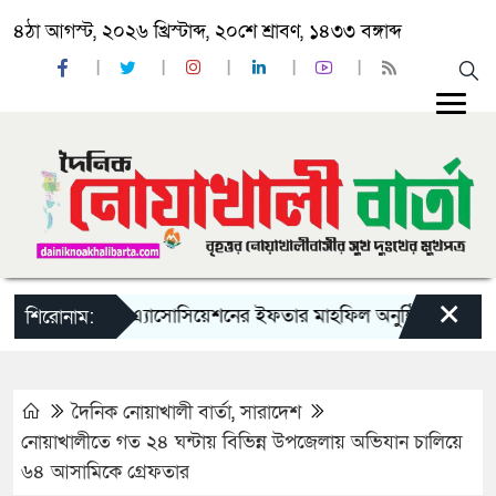
৪ঠা আগস্ট, ২০২৬ খ্রিস্টাব্দ, ২০শে শ্রাবণ, ১৪৩৩ বঙ্গাব্দ
×
র স্টুডেন্ট’স এ্যাসোসিয়েশনের ইফতার মাহফিল অনুষ্ঠিত
লাল সবু
শিরোনাম:
দৈনিক নোয়াখালী বার্তা
,
সারাদেশ
নোয়াখালীতে গত ২৪ ঘন্টায় বিভিন্ন উপজেলায় অভিযান চালিয়ে
৬৪ আসামিকে গ্রেফতার