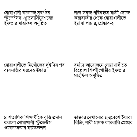
নোয়াখালী কলেজে সুবর্ণচর
লাল সবুজ পরিবহনে যাত্রী সেজে
স্টুডেন্ট’স এ্যাসোসিয়েশনের
কক্সবাজার থেকে নোয়াখালীতে
ইফতার মাহফিল অনুষ্ঠিত
ইয়াবা পাচার, গ্রেপ্তার-২
নোয়াখালীতে নিখোঁজের দুইদিন পর
বর্নাঢ্য আয়োজনে নোয়াখালীতে
ব্যবসায়ীর মরদেহ উদ্ধার
হিল্লোল শিল্পীগোষ্ঠীর ইফতার
মাহফিল অনুষ্ঠিত
৪ শতাধিক শিক্ষার্থীকে বৃত্তি প্রদান
ডাক্তার দেখানোর ছদ্মবেশে ইয়াবা
করলো নোয়াখালী স্টুডেন্টস
বিক্রি, নারী মাদক কারবারি গ্রেপ্তার
ওয়েলফেয়ার ফাউন্ডেশন