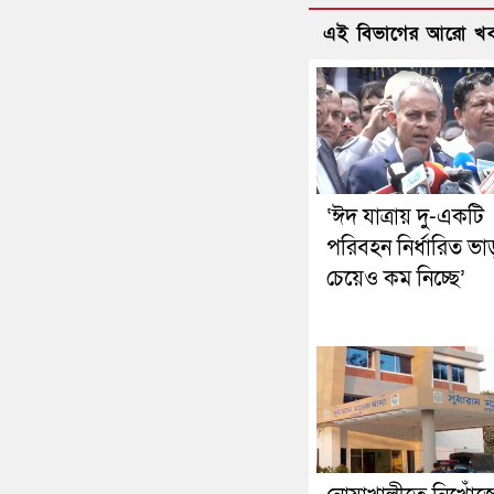
এই বিভাগের আরো খ
‘ঈদ যাত্রায় দু-একটি
পরিবহন নির্ধারিত ভা
চেয়েও কম নিচ্ছে’