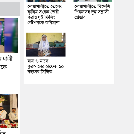
নোয়াখালীতে তেলের
নোয়াখালীতে বিদেশি
কৃত্রিম সংকট তৈরী
পিস্তলসহ দুই সন্ত্রাসী
করায় দুই ফিলিং
গ্রেপ্তার
স্টেশনকে জরিমানা
যাত্রী
মাত্র ৬ মাসে
কুরআনের হাফেজ ১০
েকে
বছরের সিদ্দিক
া