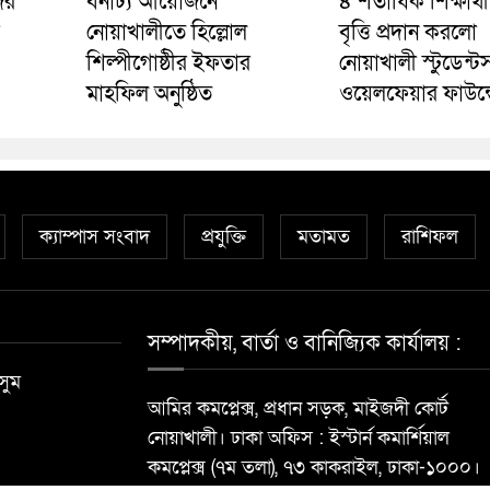
ের
বর্নাঢ্য আয়োজনে
৪ শতাধিক শিক্ষার্থ
নোয়াখালীতে হিল্লোল
বৃত্তি প্রদান করলো
শিল্পীগোষ্ঠীর ইফতার
নোয়াখালী স্টুডেন্ট
মাহফিল অনুষ্ঠিত
ওয়েলফেয়ার ফাউন্
ক্যাম্পাস সংবাদ
প্রযুক্তি
মতামত
রাশিফল
সম্পাদকীয়, বার্তা ও বানিজ্যিক কার্যালয় :
সুম
আমির কমপ্লেক্স, প্রধান সড়ক, মাইজদী কোর্ট
নোয়াখালী। ঢাকা অফিস : ইস্টার্ন কমার্শিয়াল
কমপ্লেক্স (৭ম তলা), ৭৩ কাকরাইল, ঢাকা-১০০০।