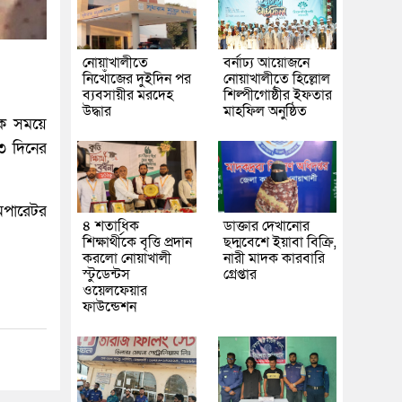
নোয়াখালীতে
বর্নাঢ্য আয়োজনে
নিখোঁজের দুইদিন পর
নোয়াখালীতে হিল্লোল
ব্যবসায়ীর মরদেহ
শিল্পীগোষ্ঠীর ইফতার
উদ্ধার
মাহফিল অনুষ্ঠিত
িক সময়ে
 ৩ দিনের
অপারেটর
৪ শতাধিক
ডাক্তার দেখানোর
শিক্ষার্থীকে বৃত্তি প্রদান
ছদ্মবেশে ইয়াবা বিক্রি,
করলো নোয়াখালী
নারী মাদক কারবারি
স্টুডেন্টস
গ্রেপ্তার
ওয়েলফেয়ার
ফাউন্ডেশন