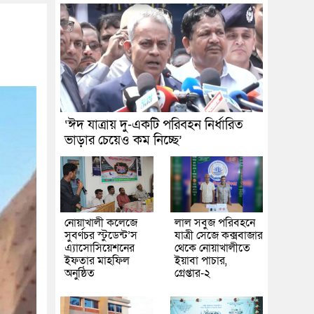
‘ঈদ যাত্রায় দু-একটি পরিবহন নির্ধারিত
ভাড়ার চেয়েও কম নিচ্ছে’
নোয়াখালী কলেজে
লাল সবুজ পরিবহনে
সুবর্ণচর স্টুডেন্ট’স
যাত্রী সেজে কক্সবাজার
এ্যাসোসিয়েশনের
থেকে নোয়াখালীতে
ইফতার মাহফিল
ইয়াবা পাচার,
অনুষ্ঠিত
গ্রেপ্তার-২