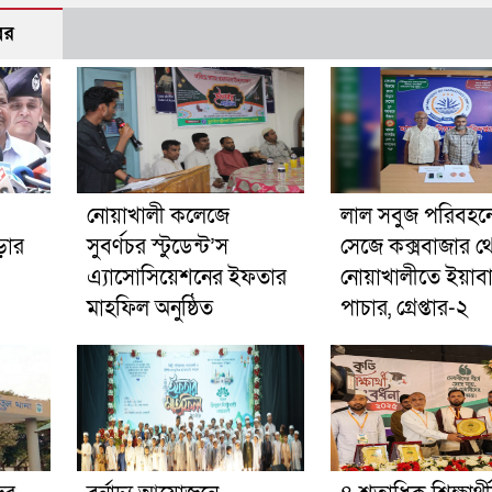
বর
নোয়াখালী কলেজে
লাল সবুজ পরিবহনে 
ড়ার
সুবর্ণচর স্টুডেন্ট’স
সেজে কক্সবাজার থ
এ্যাসোসিয়েশনের ইফতার
নোয়াখালীতে ইয়াব
মাহফিল অনুষ্ঠিত
পাচার, গ্রেপ্তার-২