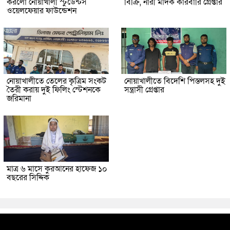
করলো নোয়াখালী স্টুডেন্টস
বিক্রি, নারী মাদক কারবারি গ্রেপ্তার
ওয়েলফেয়ার ফাউন্ডেশন
নোয়াখালীতে তেলের কৃত্রিম সংকট
নোয়াখালীতে বিদেশি পিস্তলসহ দুই
তৈরী করায় দুই ফিলিং স্টেশনকে
সন্ত্রাসী গ্রেপ্তার
জরিমানা
মাত্র ৬ মাসে কুরআনের হাফেজ ১০
বছরের সিদ্দিক