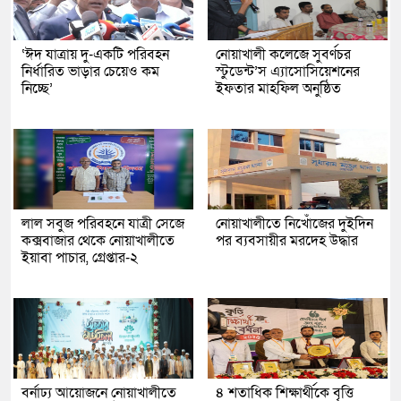
‘ঈদ যাত্রায় দু-একটি পরিবহন
নোয়াখালী কলেজে সুবর্ণচর
নির্ধারিত ভাড়ার চেয়েও কম
স্টুডেন্ট’স এ্যাসোসিয়েশনের
নিচ্ছে’
ইফতার মাহফিল অনুষ্ঠিত
লাল সবুজ পরিবহনে যাত্রী সেজে
নোয়াখালীতে নিখোঁজের দুইদিন
কক্সবাজার থেকে নোয়াখালীতে
পর ব্যবসায়ীর মরদেহ উদ্ধার
ইয়াবা পাচার, গ্রেপ্তার-২
বর্নাঢ্য আয়োজনে নোয়াখালীতে
৪ শতাধিক শিক্ষার্থীকে বৃত্তি