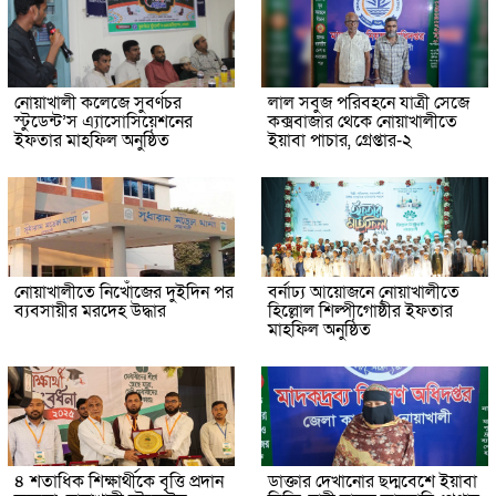
নোয়াখালী কলেজে সুবর্ণচর
লাল সবুজ পরিবহনে যাত্রী সেজে
স্টুডেন্ট’স এ্যাসোসিয়েশনের
কক্সবাজার থেকে নোয়াখালীতে
ইফতার মাহফিল অনুষ্ঠিত
ইয়াবা পাচার, গ্রেপ্তার-২
নোয়াখালীতে নিখোঁজের দুইদিন পর
বর্নাঢ্য আয়োজনে নোয়াখালীতে
ব্যবসায়ীর মরদেহ উদ্ধার
হিল্লোল শিল্পীগোষ্ঠীর ইফতার
মাহফিল অনুষ্ঠিত
৪ শতাধিক শিক্ষার্থীকে বৃত্তি প্রদান
ডাক্তার দেখানোর ছদ্মবেশে ইয়াবা