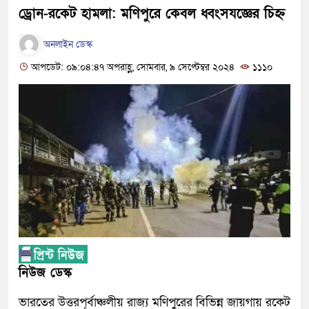
ড্রোন-রকেট হামলা: মণিপুরে কেবল ধ্বংসযজ্ঞের চিহ্ন
অনলাইন ডেস্ক
আপডেট: ০৯:০৪:৪৭ অপরাহ্ণ, সোমবার, ৯ সেপ্টেম্বর ২০২৪
১১১০
নিউজ ডেস্ক
ভারতের উত্তরপূর্বাঞ্চলীয় রাজ্য মণিপুরের বিভিন্ন জায়গায় রকেট