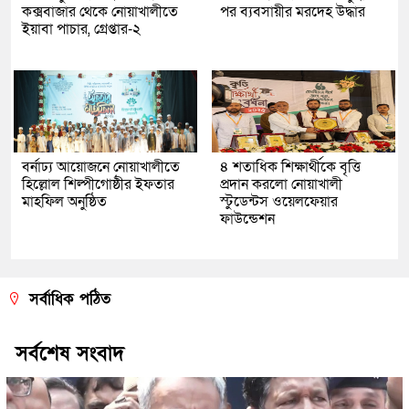
কক্সবাজার থেকে নোয়াখালীতে
পর ব্যবসায়ীর মরদেহ উদ্ধার
ইয়াবা পাচার, গ্রেপ্তার-২
বর্নাঢ্য আয়োজনে নোয়াখালীতে
৪ শতাধিক শিক্ষার্থীকে বৃত্তি
হিল্লোল শিল্পীগোষ্ঠীর ইফতার
প্রদান করলো নোয়াখালী
মাহফিল অনুষ্ঠিত
স্টুডেন্টস ওয়েলফেয়ার
ফাউন্ডেশন
সর্বাধিক পঠিত
সর্বশেষ সংবাদ