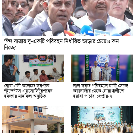
‘ঈদ যাত্রায় দু-একটি পরিবহন নির্ধারিত ভাড়ার চেয়েও কম
নিচ্ছে’
নোয়াখালী কলেজে সুবর্ণচর
লাল সবুজ পরিবহনে যাত্রী সেজে
স্টুডেন্ট’স এ্যাসোসিয়েশনের
কক্সবাজার থেকে নোয়াখালীতে
ইফতার মাহফিল অনুষ্ঠিত
ইয়াবা পাচার, গ্রেপ্তার-২