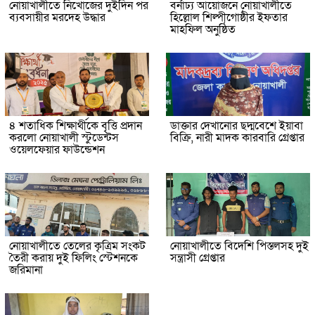
নোয়াখালীতে নিখোঁজের দুইদিন পর
বর্নাঢ্য আয়োজনে নোয়াখালীতে
ব্যবসায়ীর মরদেহ উদ্ধার
হিল্লোল শিল্পীগোষ্ঠীর ইফতার
মাহফিল অনুষ্ঠিত
৪ শতাধিক শিক্ষার্থীকে বৃত্তি প্রদান
ডাক্তার দেখানোর ছদ্মবেশে ইয়াবা
করলো নোয়াখালী স্টুডেন্টস
বিক্রি, নারী মাদক কারবারি গ্রেপ্তার
ওয়েলফেয়ার ফাউন্ডেশন
নোয়াখালীতে তেলের কৃত্রিম সংকট
নোয়াখালীতে বিদেশি পিস্তলসহ দুই
তৈরী করায় দুই ফিলিং স্টেশনকে
সন্ত্রাসী গ্রেপ্তার
জরিমানা