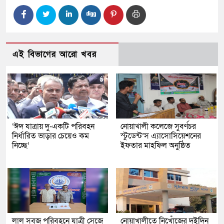
এই বিভাগের আরো খবর
‘ঈদ যাত্রায় দু-একটি পরিবহন
নোয়াখালী কলেজে সুবর্ণচর
নির্ধারিত ভাড়ার চেয়েও কম
স্টুডেন্ট’স এ্যাসোসিয়েশনের
নিচ্ছে’
ইফতার মাহফিল অনুষ্ঠিত
লাল সবুজ পরিবহনে যাত্রী সেজে
নোয়াখালীতে নিখোঁজের দুইদিন