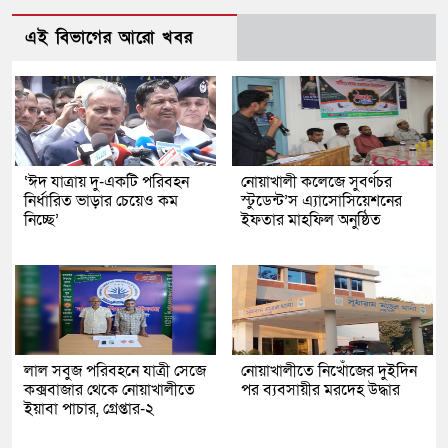
এই বিভাগের আরো খবর
‘ঈদ যাত্রায় দু-একটি পরিবহন
নোয়াখালী কলেজে সুবর্ণচর
নির্ধারিত ভাড়ার চেয়েও কম
স্টুডেন্ট’স এ্যাসোসিয়েশনের
নিচ্ছে’
ইফতার মাহফিল অনুষ্ঠিত
লাল সবুজ পরিবহনে যাত্রী সেজে
নোয়াখালীতে নিখোঁজের দুইদিন
কক্সবাজার থেকে নোয়াখালীতে
পর ব্যবসায়ীর মরদেহ উদ্ধার
ইয়াবা পাচার, গ্রেপ্তার-২