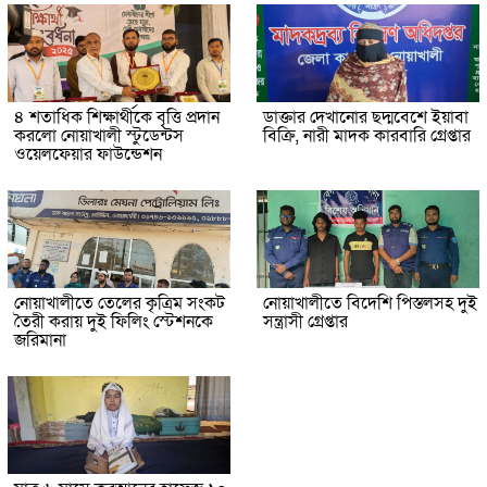
৪ শতাধিক শিক্ষার্থীকে বৃত্তি প্রদান
ডাক্তার দেখানোর ছদ্মবেশে ইয়াবা
করলো নোয়াখালী স্টুডেন্টস
বিক্রি, নারী মাদক কারবারি গ্রেপ্তার
ওয়েলফেয়ার ফাউন্ডেশন
নোয়াখালীতে তেলের কৃত্রিম সংকট
নোয়াখালীতে বিদেশি পিস্তলসহ দুই
তৈরী করায় দুই ফিলিং স্টেশনকে
সন্ত্রাসী গ্রেপ্তার
জরিমানা