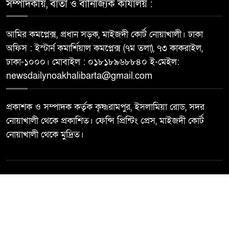
সম্পাদকীয়, বার্তা ও বানিজ্যিক কার্যালয় :
আমির কমপ্লেক্স, প্রধান সড়ক, মাইজদী কোর্ট নোয়াখালী। ঢাকা
অফিস : ইস্টার্ন কমার্শিয়াল কমপ্লেক্স (৭ম তলা), ৭৩ কাকরাইল,
ঢাকা-১০০০। মোবাইল : ০১৮১৮৯৬৮৮৪০ ই-মেইল:
newsdailynoakhalibarta@gmail.com
প্রকাশক ও সম্পাদক কর্তৃক কৃষ্ণরামপুর, ইসলামিয়া রোড, সদর
নোয়াখালী থেকে প্রকাশিত। ফেন্সি প্রিন্টিং প্রেস, মাইজদী কোর্ট
নোয়াখালী থেকে মুদ্রিত।
© All rights reserved ©
Best Web Design By
Trust Soft BD