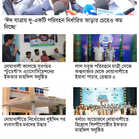
‘ঈদ যাত্রায় দু-একটি পরিবহন নির্ধারিত ভাড়ার চেয়েও কম
নিচ্ছে’
নোয়াখালী কলেজে সুবর্ণচর
লাল সবুজ পরিবহনে যাত্রী সেজে
স্টুডেন্ট’স এ্যাসোসিয়েশনের
কক্সবাজার থেকে নোয়াখালীতে
ইফতার মাহফিল অনুষ্ঠিত
ইয়াবা পাচার, গ্রেপ্তার-২
নোয়াখালীতে নিখোঁজের দুইদিন পর
বর্নাঢ্য আয়োজনে নোয়াখালীতে
ব্যবসায়ীর মরদেহ উদ্ধার
হিল্লোল শিল্পীগোষ্ঠীর ইফতার
মাহফিল অনুষ্ঠিত