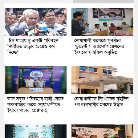
‘ঈদ যাত্রায় দু-একটি পরিবহন
নোয়াখালী কলেজে সুবর্ণচর
নির্ধারিত ভাড়ার চেয়েও কম
স্টুডেন্ট’স এ্যাসোসিয়েশনের
নিচ্ছে’
ইফতার মাহফিল অনুষ্ঠিত
লাল সবুজ পরিবহনে যাত্রী সেজে
নোয়াখালীতে নিখোঁজের দুইদিন
কক্সবাজার থেকে নোয়াখালীতে
পর ব্যবসায়ীর মরদেহ উদ্ধার
ইয়াবা পাচার, গ্রেপ্তার-২