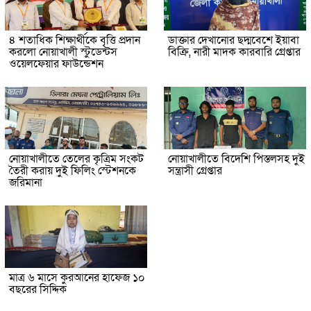
৪ শতাধিক শিক্ষার্থীকে বৃত্তি প্রদান
ডাক্তার দেখানোর ছদ্মবেশে ইয়াবা
করলো নোয়াখালী স্টুডেন্টস
বিক্রি, নারী মাদক কারবারি গ্রেপ্তার
ওয়েলফেয়ার ফাউন্ডেশন
নোয়াখালীতে তেলের কৃত্রিম সংকট
নোয়াখালীতে বিদেশি পিস্তলসহ দুই
তৈরী করায় দুই ফিলিং স্টেশনকে
সন্ত্রাসী গ্রেপ্তার
জরিমানা
মাত্র ৬ মাসে কুরআনের হাফেজ ১০
বছরের সিদ্দিক