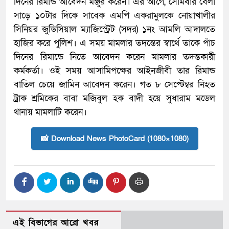
দিনের রিমান্ড আবেদন মঞ্জুর করেন। এর আগে, সোমবার বেলা
সাড়ে ১০টার দিকে সাবেক এমপি একরামুলকে নোয়াখালীর
সিনিয়র জুডিসিয়াল ম্যাজিস্ট্রেট (সদর) ১নং আমলি আদালতে
হাজির করে পুলিশ। এ সময় মামলার তদন্তের স্বার্থে তাকে পাঁচ
দিনের রিমান্ডে নিতে আবেদন করেন মামলার তদন্তকারী
কর্মকর্তা। ওই সময় আসামিপক্ষের আইনজীবী তার রিমান্ড
বাতিল চেয়ে জামিন আবেদন করেন। গত ৮ সেপ্টেম্বর নিহত
ট্রাক শ্রমিকের বাবা মজিবুল হক বাদী হয়ে সুধারাম মডেল
থানায় মামলাটি করেন।
📸 Download News PhotoCard (1080×1080)
এই বিভাগের আরো খবর