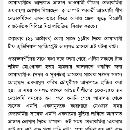
নোয়াখালীতে আদালত প্রাঙ্গণে আওয়ামী লীগের নেতাকর্মিরা
জয়বাংলা স্লোগান দিয়েছেন। ৫ আগস্ট পরবর্তী আওয়ামী লীগ
নেতাকর্মিদের এমন ভাবে ফিরে আসায় জেলা জুড়ে বিরোধী
রাজনৈতিক শিবিরে মিশ্র প্রতিক্রিয়া বিরাজ করছে।
সোমবার (২১ অক্টোবর) বেলা সাড়ে ১১টার দিকে নোয়াখালী
চীফ জুডিসিয়াল ম্যাজিস্ট্রেট আদালত প্রাঙ্গণে এই ঘটনা ঘটে।
প্রত্যক্ষদর্শীদের সাথে কথা বলে জানা গেছে, এদিন সকালে ট্রাক
শ্রমিক মো.খোকন হত্যা মামলায় আদালতে শুনানির জন্য
নোয়াখালী-৪ (সদর ও সুবর্ণচর) আসনের সাবেক সংসদ সদস্য
মোহাম্মদ একরামুল করিম চৌধুরীকে আদালতে হাজির করা
হয়। এ সময় আদলত প্রাঙ্গণে আওয়ামীলীগের ১০০-১৫০ জন
নেতাকর্মি সমবেত হন। পরে শুনানি শেষে আদালত থেকে
সাবেক এমপি একরামুলকে কারাগারে নেওয়ার সময়
নেতাকর্মিরা সাবেক এমপি একরামের মুক্তির দাবিতে আদালত
প্রাঙ্গণে স্লোগান দিতে থাকেন। ওই সময় নেতাকর্মিরা ‘একরাম
ভাই ভয় নাই রাজ পথে ছাড়ি নাই’, ‘শেখ হাসিনা ভয় নাই রাজ