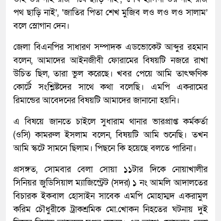
পথ ছাড়ি নাই’, ‘জাতির পিতা শেখ মুজিব লও লও লও সালাম’
বলে স্লোগান দেন।
জেলা বিএনপির সাধারণ সম্পাদক এডভোকেট আব্দুর রহমান
বলেন, আমাদের আইনজীবী ফোরামের বিষয়টি নজরে রাখা
উচিত ছিল, তারা ভুল করেছে। খবর পেয়ে আমি তাৎক্ষণিক
কোর্টে সংশ্লিষ্টদের সাথে কথা বলেছি। এমপি একরামের
রিমান্ডের আবেদনের বিষয়টি আমাদের জানানো হয়নি।
এ বিষয়ে জানতে চাইলে সুধারাম থানার ভারপ্রাপ্ত কর্মকর্তা
(ওসি) কামরুল ইসলাম বলেন, বিষয়টি আমি শুনেছি। তখন
আমি স্কটে সামনে ছিলাম। পিছনে কি হয়েছে বলতে পারিনা।
প্রসঙ্গত, সোমবার বেলা সোয়া ১১টার দিকে নোয়াখালীর
সিনিয়র জুডিসিয়াল ম্যাজিস্ট্রেট (সদর) ১ নং আমলি আদালতের
বিচারক ইকবাল হোসাইন সাবেক এমপি মোহাম্মদ একরামুল
করিম চৌধুরীকে ট্রাকশ্রমিক মো.খোকন নিহতের ঘটনায় দুই