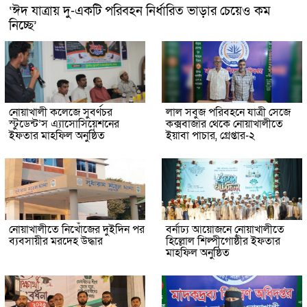
‘ঈদ যাত্রায় দু-একটি পরিবহন নির্ধারিত ভাড়ার চেয়েও কম
নিচ্ছে’
নোয়াখালী কলেজে সুবর্ণচর
লাল সবুজ পরিবহনে যাত্রী সেজে
স্টুডেন্ট’স এ্যাসোসিয়েশনের
কক্সবাজার থেকে নোয়াখালীতে
ইফতার মাহফিল অনুষ্ঠিত
ইয়াবা পাচার, গ্রেপ্তার-২
নোয়াখালীতে নিখোঁজের দুইদিন পর
বর্নাঢ্য আয়োজনে নোয়াখালীতে
ব্যবসায়ীর মরদেহ উদ্ধার
হিল্লোল শিল্পীগোষ্ঠীর ইফতার
মাহফিল অনুষ্ঠিত