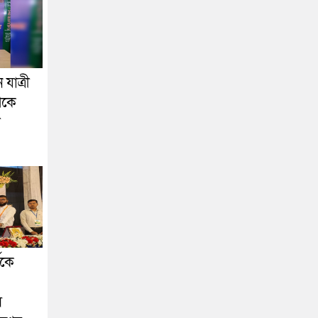
যাত্রী
েকে
া
ীকে
স