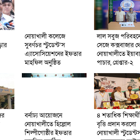
নোয়াখালী কলেজে
লাল সবুজ পরিবহনে 
ড়ার
সুবর্ণচর স্টুডেন্ট’স
সেজে কক্সবাজার থ
এ্যাসোসিয়েশনের ইফতার
নোয়াখালীতে ইয়াব
মাহফিল অনুষ্ঠিত
পাচার, গ্রেপ্তার-২
ের
বর্নাঢ্য আয়োজনে
৪ শতাধিক শিক্ষার্থ
নোয়াখালীতে হিল্লোল
বৃত্তি প্রদান করলো
শিল্পীগোষ্ঠীর ইফতার
নোয়াখালী স্টুডেন্ট