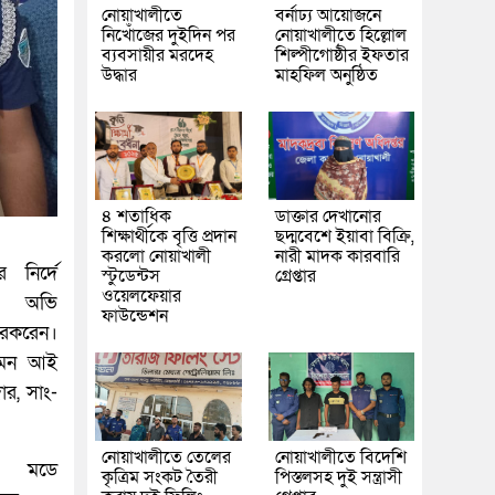
নোয়াখালীতে
বর্নাঢ্য আয়োজনে
নিখোঁজের দুইদিন পর
নোয়াখালীতে হিল্লোল
ব্যবসায়ীর মরদেহ
শিল্পীগোষ্ঠীর ইফতার
উদ্ধার
মাহফিল অনুষ্ঠিত
৪ শতাধিক
ডাক্তার দেখানোর
শিক্ষার্থীকে বৃত্তি প্রদান
ছদ্মবেশে ইয়াবা বিক্রি,
করলো নোয়াখালী
নারী মাদক কারবারি
 নির্দে
স্টুডেন্টস
গ্রেপ্তার
ওয়েলফেয়ার
ষ অভি
ফাউন্ডেশন
রকরেন।
 দমন আই
দার, সাং-
নোয়াখালীতে তেলের
নোয়াখালীতে বিদেশি
াম মডে
কৃত্রিম সংকট তৈরী
পিস্তলসহ দুই সন্ত্রাসী