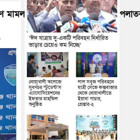
রণ মামলার অপহৃত ভিকটিম উদ্ধার ও পলাত
‘ঈদ যাত্রায় দু-একটি পরিবহন নির্ধারিত
৫
ভাড়ার চেয়েও কম নিচ্ছে’
নোয়াখালী কলেজে
লাল সবুজ পরিবহনে
সুবর্ণচর স্টুডেন্ট’স
যাত্রী সেজে কক্সবাজার
এ্যাসোসিয়েশনের
থেকে নোয়াখালীতে
ইফতার মাহফিল
ইয়াবা পাচার,
অনুষ্ঠিত
গ্রেপ্তার-২