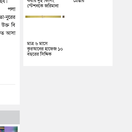
করায় দুই ফিলিং
গ্রেপ্তার
া হয।
স্টেশনকে জরিমানা
য় পলা
তা-নুরের
 উক্ত বি
কৃত আসা
মাত্র ৬ মাসে
কুরআনের হাফেজ ১০
বছরের সিদ্দিক