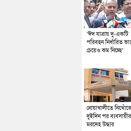
‘ঈদ যাত্রায় দু-একটি
পরিবহন নির্ধারিত ভা
চেয়েও কম নিচ্ছে’
নোয়াখালীতে নিখোঁজ
দুইদিন পর ব্যবসায়ীর
মরদেহ উদ্ধার