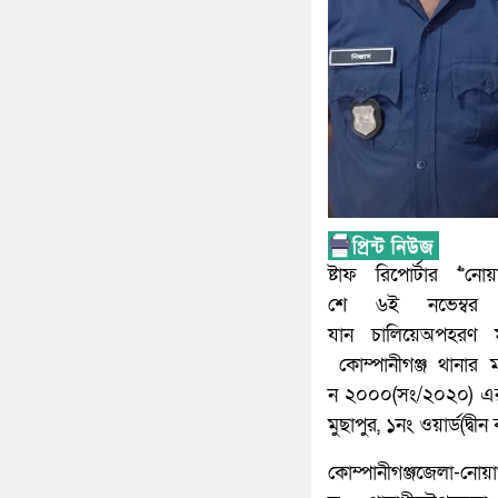
ষ্টাফ রিপোর্টার >
শে ৬ই নভেম্বর
যান চালিয়েঅপহরণ 
কোম্পানীগঞ্জ থানার ম
ন ২০০০(সং/২০২০) এ
মুছা
পুর, ১নং ওয়ার্ড(দ্বীন 
কোম্পানীগঞ্জজে