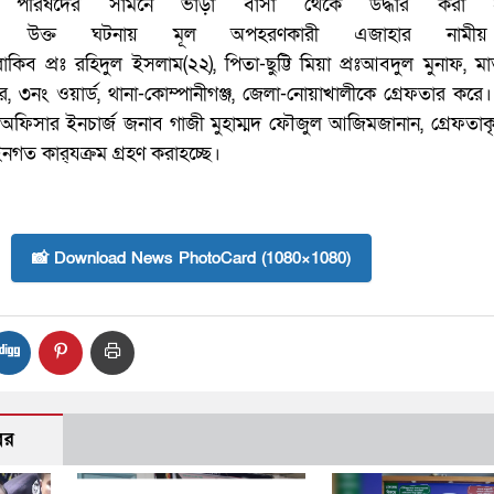
লা পরিষদের সামনে
ভাড়া বাসা থেকে উদ্ধার কর
কালে উক্ত ঘটনায়
মূল অপহরণকারী এজাহার নামী
কিব প্রঃ রহি
দুল ইসলাম(২২), পিতা-ছুট্টি মি
য়া প্রঃআবদুল মুনাফ, মা
ুর, ৩নং ওয়া
র্ড, থানা-কোম্পানীগঞ্জ, জেলা-নো
য়াখালীকে গ্রেফতার করে।
ার অফিসার
ইনচার্জ জনাব গাজী মুহাম্মদ ফৌ
জুল আজিমজানান, গ্রেফতা
ইনগত কার্
যক্রম গ্রহণ করাহচ্ছে।
📸 Download News PhotoCard (1080×1080)
বর