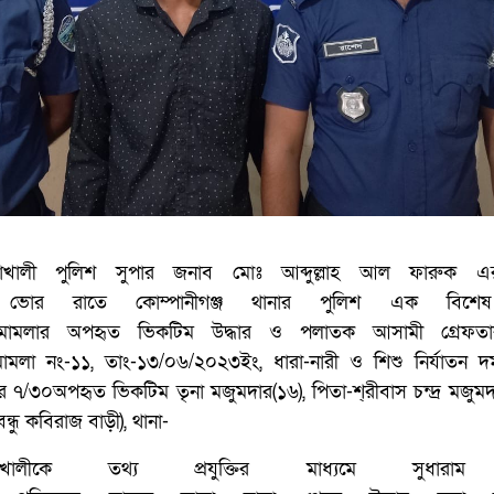
>নোয়াখালী পুলিশ সুপার জনাব মোঃ
আব্দুল্লাহ আল ফারুক এর
 ভোর রাতে কোম্পা
নীগঞ্জ থানার পুলিশ এক বিশে
মামলার অপহৃত ভি
কটিম উদ্ধার ও পলাতক আসামী গ্রে
ফতা
া
মলা নং-১১, তাং-১৩/০৬/২০২৩ইং, ধা
রা-নারী ও শিশু নির্যাতন
র ৭/৩০অপহৃত ভি
কটিম তৃনা মজুমদার(১৬), পিতা-শ্
রীবাস চন্দ্র মজুম
বন্ধু কবি
রাজ বাড়ী), থানা-
লা-নোয়াখালীকে তথ্য প্রযুক্তির মাধ্যমে সুধার