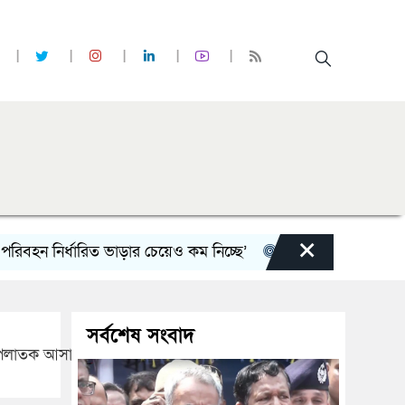
×
 নির্ধারিত ভাড়ার চেয়েও কম নিচ্ছে’
নোয়াখালী কলেজে সুবর্ণচর স্
সর্বশেষ সংবাদ
 পলাতক আসামী গ্রেফতার।