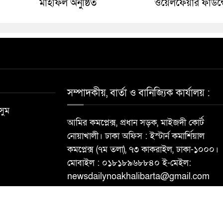
মাহফিল অনুষ্ঠিত
ওয়েলফেয়ার ফাউন্
সম্পাদকীয়, বার্তা ও বানিজ্যিক কার্যালয় :
সুম
আমির কমপ্লেক্স, প্রধান সড়ক, মাইজদী কোর্ট
নোয়াখালী। ঢাকা অফিস : ইস্টার্ন কমার্শিয়াল
কমপ্লেক্স (৭ম তলা), ৭৩ কাকরাইল, ঢাকা-১০০০।
মোবাইল : ০১৮১৮৯৬৮৮৪০ ই-মেইল:
newsdailynoakhalibarta@gmail.com