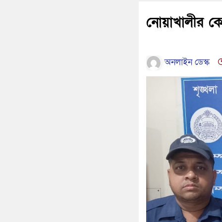
নোয়াখালীর কো
অনলাইন ডেস্ক