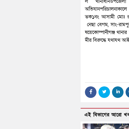
ল থানাধীনউপজে
অভিযানপরিচালনা
তক১নং আসামী মোঃ রা
নেছা বেগম, সাং-রামপ
ষয়েকোম্পানীগঞ্জ থান
মীর বিরুদ্ধে যথাযথ আ
এই বিভাগের আরো খ