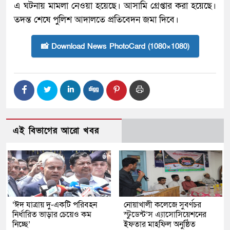
এ ঘটনায় মামলা নেওয়া হয়েছে। আসামি গ্রেপ্তার করা হয়েছে।
তদন্ত শেষে পুলিশ আদালতে প্রতিবেদন জমা দিবে।
📸 Download News PhotoCard (1080×1080)
এই বিভাগের আরো খবর
‘ঈদ যাত্রায় দু-একটি পরিবহন
নোয়াখালী কলেজে সুবর্ণচর
নির্ধারিত ভাড়ার চেয়েও কম
স্টুডেন্ট’স এ্যাসোসিয়েশনের
নিচ্ছে’
ইফতার মাহফিল অনুষ্ঠিত