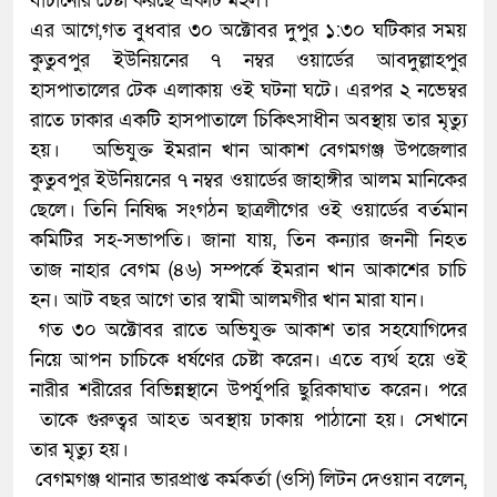
বাঁচানোর চেষ্টা করছে একটি মহল।
এর আগে,গত বুধবার ৩০ অক্টোবর দুপুর ১:৩০ ঘটিকার সময়
কুতুবপুর ইউনিয়নের ৭ নম্বর ওয়ার্ডের আবদুল্লাহপুর
হাসপাতালের টেক এলাকায় ওই ঘটনা ঘটে। এরপর ২ নভেম্বর
রাতে ঢাকার একটি হাসপাতালে চিকিৎসাধীন অবস্থায় তার মৃত্যু
হয়। অভিযুক্ত ইমরান খান আকাশ বেগমগঞ্জ উপজেলার
কুতুবপুর ইউনিয়নের ৭ নম্বর ওয়ার্ডের জাহাঙ্গীর আলম মানিকের
ছেলে। তিনি নিষিদ্ধ সংগঠন ছাত্রলীগের ওই ওয়ার্ডের বর্তমান
কমিটির সহ-সভাপতি। জানা যায়, তিন কন্যার জননী নিহত
তাজ নাহার বেগম (৪৬) সম্পর্কে ইমরান খান আকাশের চাচি
হন। আট বছর আগে তার স্বামী আলমগীর খান মারা যান।
গত ৩০ অক্টোবর রাতে অভিযুক্ত আকাশ তার সহযোগিদের
নিয়ে আপন চাচিকে ধর্ষণের চেষ্টা করেন। এতে ব্যর্থ হয়ে ওই
নারীর শরীরের বিভিন্নস্থানে উপর্যুপরি ছুরিকাঘাত করেন। পরে
তাকে গুরুত্বর আহত অবস্থায় ঢাকায় পাঠানো হয়। সেখানে
তার মৃত্যু হয়।
বেগমগঞ্জ থানার ভারপ্রাপ্ত কর্মকর্তা (ওসি) লিটন দেওয়ান বলেন,