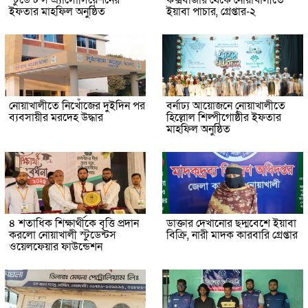
স্টুডেন্ট’স এ্যাসোসিয়েশনের
কক্সবাজার থেকে নোয়াখালীতে
ইফতার মাহফিল অনুষ্ঠিত
ইয়াবা পাচার, গ্রেপ্তার-২
নোয়াখালীতে নিখোঁজের দুইদিন পর
বর্নাঢ্য আয়োজনে নোয়াখালীতে
ব্যবসায়ীর মরদেহ উদ্ধার
হিল্লোল শিল্পীগোষ্ঠীর ইফতার
মাহফিল অনুষ্ঠিত
৪ শতাধিক শিক্ষার্থীকে বৃত্তি প্রদান
ডাক্তার দেখানোর ছদ্মবেশে ইয়াবা
করলো নোয়াখালী স্টুডেন্টস
বিক্রি, নারী মাদক কারবারি গ্রেপ্তার
ওয়েলফেয়ার ফাউন্ডেশন