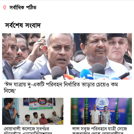
সর্বাধিক পঠিত
সর্বশেষ সংবাদ
‘ঈদ যাত্রায় দু-একটি পরিবহন নির্ধারিত ভাড়ার চেয়েও কম
নিচ্ছে’
নোয়াখালী কলেজে সুবর্ণচর
লাল সবুজ পরিবহনে যাত্রী সেজে