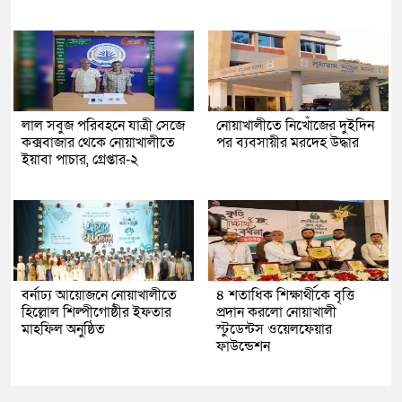
লাল সবুজ পরিবহনে যাত্রী সেজে
নোয়াখালীতে নিখোঁজের দুইদিন
কক্সবাজার থেকে নোয়াখালীতে
পর ব্যবসায়ীর মরদেহ উদ্ধার
ইয়াবা পাচার, গ্রেপ্তার-২
বর্নাঢ্য আয়োজনে নোয়াখালীতে
৪ শতাধিক শিক্ষার্থীকে বৃত্তি
হিল্লোল শিল্পীগোষ্ঠীর ইফতার
প্রদান করলো নোয়াখালী
মাহফিল অনুষ্ঠিত
স্টুডেন্টস ওয়েলফেয়ার
ফাউন্ডেশন