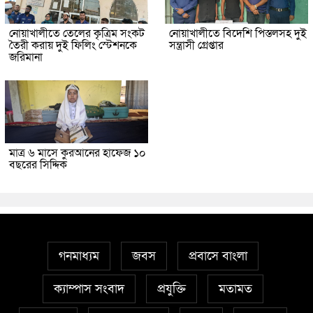
নোয়াখালীতে তেলের কৃত্রিম সংকট
নোয়াখালীতে বিদেশি পিস্তলসহ দুই
তৈরী করায় দুই ফিলিং স্টেশনকে
সন্ত্রাসী গ্রেপ্তার
জরিমানা
মাত্র ৬ মাসে কুরআনের হাফেজ ১০
বছরের সিদ্দিক
গনমাধ্যম
জবস
প্রবাসে বাংলা
ক্যাম্পাস সংবাদ
প্রযুক্তি
মতামত