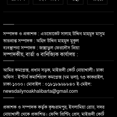
সম্পাদক ও প্রকাশক : এডভোকেট সালাহ উদ্দিন মাহমুদ মাসুম
ভারপ্রাপ্ত সম্পাদক : অহিদ উদ্দিন মাহমুদ মুকুল
ব্যবস্থাপনা সম্পাদক : জান্নাতুল ফেরদৌস প্রিয়া
সম্পাদকীয়, বার্তা ও বানিজ্যিক কার্যালয় :
আমির কমপ্লেক্স, প্রধান সড়ক, মাইজদী কোর্ট নোয়াখালী। ঢাকা
অফিস : ইস্টার্ন কমার্শিয়াল কমপ্লেক্স (৭ম তলা), ৭৩ কাকরাইল,
ঢাকা-১০০০। মোবাইল : ০১৮১৮৯৬৮৮৪০ ই-মেইল:
newsdailynoakhalibarta@gmail.com
প্রকাশক ও সম্পাদক কর্তৃক কৃষ্ণরামপুর, ইসলামিয়া রোড, সদর
নোয়াখালী থেকে প্রকাশিত। ফেন্সি প্রিন্টিং প্রেস, মাইজদী কোর্ট