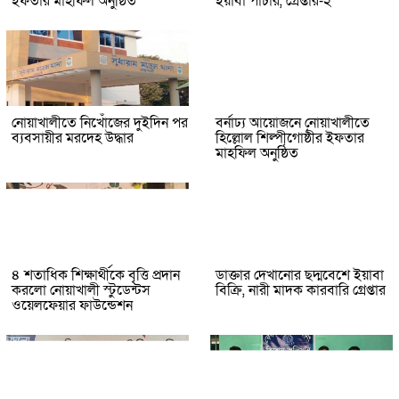
ইফতার মাহফিল অনুষ্ঠিত
ইয়াবা পাচার, গ্রেপ্তার-২
নোয়াখালীতে নিখোঁজের দুইদিন পর
বর্নাঢ্য আয়োজনে নোয়াখালীতে
ব্যবসায়ীর মরদেহ উদ্ধার
হিল্লোল শিল্পীগোষ্ঠীর ইফতার
মাহফিল অনুষ্ঠিত
৪ শতাধিক শিক্ষার্থীকে বৃত্তি প্রদান
ডাক্তার দেখানোর ছদ্মবেশে ইয়াবা
করলো নোয়াখালী স্টুডেন্টস
বিক্রি, নারী মাদক কারবারি গ্রেপ্তার
ওয়েলফেয়ার ফাউন্ডেশন