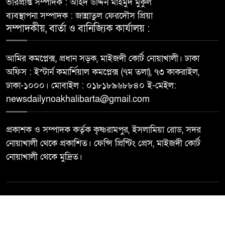
ভারপ্রাপ্ত সম্পাদক : অহিদ উদ্দিন মাহমুদ মুকুল
ব্যবস্থাপনা সম্পাদক : জান্নাতুল ফেরদৌস প্রিয়া
সম্পাদকীয়, বার্তা ও বানিজ্যিক কার্যালয় :
আমির কমপ্লেক্স, প্রধান সড়ক, মাইজদী কোর্ট নোয়াখালী। ঢাকা
অফিস : ইস্টার্ন কমার্শিয়াল কমপ্লেক্স (৭ম তলা), ৭৩ কাকরাইল,
ঢাকা-১০০০। মোবাইল : ০১৮১৮৯৬৮৮৪০ ই-মেইল:
newsdailynoakhalibarta@gmail.com
প্রকাশক ও সম্পাদক কর্তৃক কৃষ্ণরামপুর, ইসলামিয়া রোড, সদর
নোয়াখালী থেকে প্রকাশিত। ফেন্সি প্রিন্টিং প্রেস, মাইজদী কোর্ট
নোয়াখালী থেকে মুদ্রিত।
© All rights reserved ©
Best Web Design By
Trust Soft BD