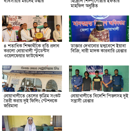
ব্যবসায়ীর মরদেহ উদ্ধার
হিল্লোল শিল্পীগোষ্ঠীর ইফতার
মাহফিল অনুষ্ঠিত
৪ শতাধিক শিক্ষার্থীকে বৃত্তি প্রদান
ডাক্তার দেখানোর ছদ্মবেশে ইয়াবা
করলো নোয়াখালী স্টুডেন্টস
বিক্রি, নারী মাদক কারবারি গ্রেপ্তার
ওয়েলফেয়ার ফাউন্ডেশন
নোয়াখালীতে তেলের কৃত্রিম সংকট
নোয়াখালীতে বিদেশি পিস্তলসহ দুই
তৈরী করায় দুই ফিলিং স্টেশনকে
সন্ত্রাসী গ্রেপ্তার
জরিমানা