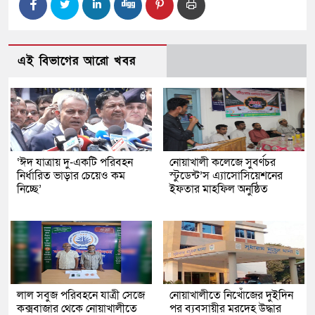
এই বিভাগের আরো খবর
‘ঈদ যাত্রায় দু-একটি পরিবহন
নোয়াখালী কলেজে সুবর্ণচর
নির্ধারিত ভাড়ার চেয়েও কম
স্টুডেন্ট’স এ্যাসোসিয়েশনের
নিচ্ছে’
ইফতার মাহফিল অনুষ্ঠিত
লাল সবুজ পরিবহনে যাত্রী সেজে
নোয়াখালীতে নিখোঁজের দুইদিন
কক্সবাজার থেকে নোয়াখালীতে
পর ব্যবসায়ীর মরদেহ উদ্ধার