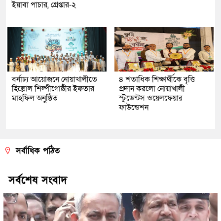
ইয়াবা পাচার, গ্রেপ্তার-২
বর্নাঢ্য আয়োজনে নোয়াখালীতে
৪ শতাধিক শিক্ষার্থীকে বৃত্তি
হিল্লোল শিল্পীগোষ্ঠীর ইফতার
প্রদান করলো নোয়াখালী
মাহফিল অনুষ্ঠিত
স্টুডেন্টস ওয়েলফেয়ার
ফাউন্ডেশন
সর্বাধিক পঠিত
সর্বশেষ সংবাদ