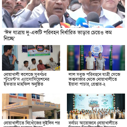
‘ঈদ যাত্রায় দু-একটি পরিবহন নির্ধারিত ভাড়ার চেয়েও কম
নিচ্ছে’
নোয়াখালী কলেজে সুবর্ণচর
লাল সবুজ পরিবহনে যাত্রী সেজে
স্টুডেন্ট’স এ্যাসোসিয়েশনের
কক্সবাজার থেকে নোয়াখালীতে
ইফতার মাহফিল অনুষ্ঠিত
ইয়াবা পাচার, গ্রেপ্তার-২
নোয়াখালীতে নিখোঁজের দুইদিন পর
বর্নাঢ্য আয়োজনে নোয়াখালীতে