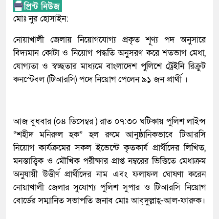
মোঃ নুর হোসাইন:
নোয়াখালী জেলায় নিয়োগযোগ্য প্রকৃত শূণ্য পদ অনুসারে
বিদ্যমান কোটা ও নিয়োগ পদ্ধতি অনুসরণ করে শতভাগ মেধা,
যোগ্যতা ও স্বচ্ছতার মাধ্যমে বাংলাদেশ পুলিশে ট্রেইনি রিক্রুট
কনস্টেবল (টিআরসি) পদে নিয়োগ পেলেন ৯১ জন প্রার্থী ।
আজ বুধবার (০৪ ডিসেম্বর ) রাত ০৭:৩০ ঘটিকায় পুলিশ লাইন্স
“শহীদ মনিরুল হক” হল রুমে আনুষ্ঠানিকভাবে টিআরসি
নিয়োগ কার্যক্রমের সকল ইভেন্টে কৃতকার্য প্রার্থীদের লিখিত,
মনস্তাত্ত্বিক ও মৌখিক পরীক্ষার প্রাপ্ত নম্বরের ভিত্তিতে মেধাক্রম
অনুযায়ী উত্তীর্ণ প্রার্থীদের নাম এবং ফলাফল ঘোষণা করেন
নোয়াখালী জেলার সুযোগ্য পুলিশ সুপার ও টিআরসি নিয়োগ
বোর্ডের সম্মানিত সভাপতি জনাব মোঃ আব্‌দুল্লাহ্‌-আল-ফারুক।