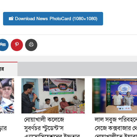
📸 Download News PhotoCard (1080×1080)
বর
নোয়াখালী কলেজে
লাল সবুজ পরিবহনে 
ড়ার
সুবর্ণচর স্টুডেন্ট’স
সেজে কক্সবাজার থ