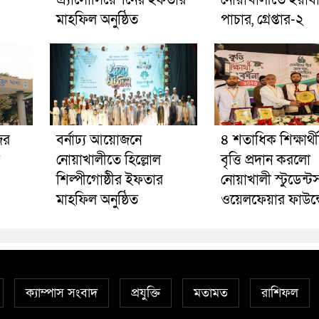
এ্যাসোসিয়েশনের ইফতার
নোয়াখালীতে ইয়াব
মাহফিল অনুষ্ঠিত
পাচার, গ্রেপ্তার-২
ের
বর্নাঢ্য আয়োজনে
৪ শতাধিক শিক্ষার্থ
নোয়াখালীতে হিল্লোল
বৃত্তি প্রদান করলো
শিল্পীগোষ্ঠীর ইফতার
নোয়াখালী স্টুডেন্ট
মাহফিল অনুষ্ঠিত
ওয়েলফেয়ার ফাউন্
ক্যাম্পাস সংবাদ
প্রযুক্তি
মতামত
রাশিফল