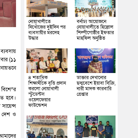
নোয়াখালীতে
বর্নাঢ্য আয়োজনে
নিখোঁজের দুইদিন পর
নোয়াখালীতে হিল্লোল
ব্যবসায়ীর মরদেহ
শিল্পীগোষ্ঠীর ইফতার
উদ্ধার
মাহফিল অনুষ্ঠিত
 ব্যবসায়
ুধবার (১১
িলনায়তনে
৪ শতাধিক
ডাক্তার দেখানোর
শিক্ষার্থীকে বৃত্তি প্রদান
ছদ্মবেশে ইয়াবা বিক্রি,
করলো নোয়াখালী
নারী মাদক কারবারি
ক বিশে^র
স্টুডেন্টস
গ্রেপ্তার
লতে হবে।
ওয়েলফেয়ার
ফাউন্ডেশন
 সায়েন্স
, দেশ ও
আমাদের