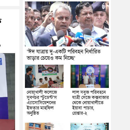
ক
১
‘ঈদ যাত্রায় দু-একটি পরিবহন নির্ধারিত
ভাড়ার চেয়েও কম নিচ্ছে’
নোয়াখালী কলেজে
লাল সবুজ পরিবহনে
সুবর্ণচর স্টুডেন্ট’স
যাত্রী সেজে কক্সবাজার
এ্যাসোসিয়েশনের
থেকে নোয়াখালীতে
ইফতার মাহফিল
ইয়াবা পাচার,
অনুষ্ঠিত
গ্রেপ্তার-২