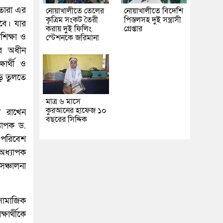
তারা এর
নোয়াখালীতে তেলের
নোয়াখালীতে বিদেশি
কৃত্রিম সংকট তৈরী
পিস্তলসহ দুই সন্ত্রাসী
াবে। যার
করায় দুই ফিলিং
গ্রেপ্তার
শিক্ষা ও
স্টেশনকে জরিমানা
র অধীন
ষার্থী ও
ড়ে তুলতে
মাত্র ৬ মাসে
কুরআনের হাফেজ ১০
া রাখেন
বছরের সিদ্দিক
্যাপক ড.
, পরিবেশ
 অধ্যাপক
সঞ্চালনা
 সামাজিক
ষার্থীকে