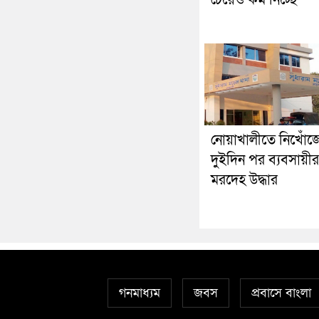
চেয়েও কম নিচ্ছে’
নোয়াখালীতে নিখোঁজ
দুইদিন পর ব্যবসায়ীর
মরদেহ উদ্ধার
গনমাধ্যম
জবস
প্রবাসে বাংলা