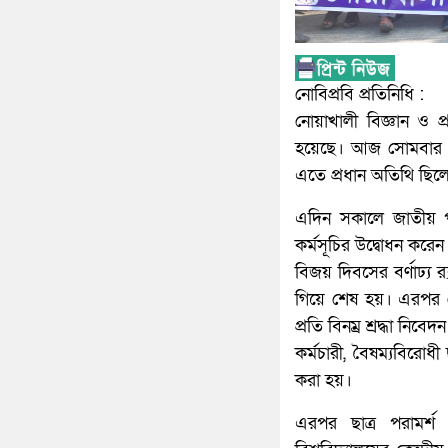
নোবিপ্রবি প্রতিনিধি :
নোয়াখালী বিজ্ঞান ও প্
হয়েছে। আজ সোমবার (১৬
এতে প্রধান অতিথি ছিলেন
এদিন সকালে জাতীয় পত
কর্মসূচির উদ্বোধন করে
বিজয় দিবসের বর্ণাঢ্য র‌
গিয়ে শেষ হয়। এরপর নোব
প্রতি বিনম্র শ্রদ্ধা নিব
কর্মচারী, বৈষম্যবিরোধী
করা হয়।
এরপর ছাত্র পরামর্শ