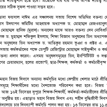
 প্রতি দায়িত্বশীল হতে হবে। প্রত্যেকে যার যার ওপর অর্পিত দায়িত্ব 
ের সঠিক সুফল পাওয়া সম্ভব হবে।
ী মুজতাবা ফয়সাল নাঈম এর সঞ্চালনয় সভায় বিশেষ অতিথির বক্তব্য 
িবস উদযাপন কমিটির আহ্বায়ক অধ্যাপক ড. মোহাম্মদ রেজওয়ান
 মোহাম্মদ হানিফ (মুরাদ)। অন্যদের মাঝে আরও বক্তব্য দেন নোবিপ্রবি
ক ড. মুহাম্মদ শফিকুল ইসলাম, শিক্ষা বিজ্ঞান অনুষদের ডিন অধ্যাপ
জ্ঞান অনুষদের ডিন অধ্যাপক ড. আতিকুর রহমান ভূঞা ও প্রক্টর এ.
ভায় কর্মকর্তাদের পক্ষে ডেপুটি রেজিস্ট্রার মোহাম্মদ সাইফুদ্দীন ও কর্
ক্তব্য প্রদান করেন। এসময় অনুষদসমূহের ডিন, ইনস্টিটিউট ও দপ্ত
র চেয়ারম্যান, হলের প্রভোস্ট, ছাত্র-শিক্ষক, কর্মকর্তা ও কর্মচারীবৃন্দ
মহান বিজয় দিবসে অন্যান্য কর্মসূচির মধ্যে কেন্দ্রীয় খেলার মাঠে প্রী
মূহে শিক্ষার্থীদের মধ্যে নৈশভোজ পরিবেশন করা হবে। বিজয়
 ১৬ই ডিসেম্বর দুপুরে শিক্ষক-শিক্ষার্থী, কর্মকর্তা-কর্মচারীদের প্রী
রণী অনুষ্ঠিত হয়। এছাড়াও মহান বিজয় দিবস এবং শহীদ বুদ্ধিজীবী দ
িদ্যালয়ে চার দিনব্যাপী কর্মসূচি পালন করা হয়। ১৩ ডিসেম্বর রাত ১১