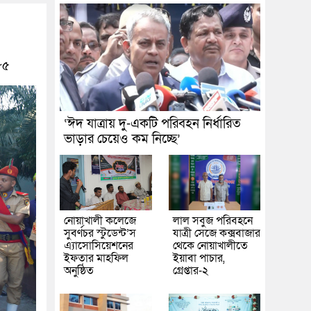
৮৫
‘ঈদ যাত্রায় দু-একটি পরিবহন নির্ধারিত
ভাড়ার চেয়েও কম নিচ্ছে’
নোয়াখালী কলেজে
লাল সবুজ পরিবহনে
সুবর্ণচর স্টুডেন্ট’স
যাত্রী সেজে কক্সবাজার
এ্যাসোসিয়েশনের
থেকে নোয়াখালীতে
ইফতার মাহফিল
ইয়াবা পাচার,
অনুষ্ঠিত
গ্রেপ্তার-২