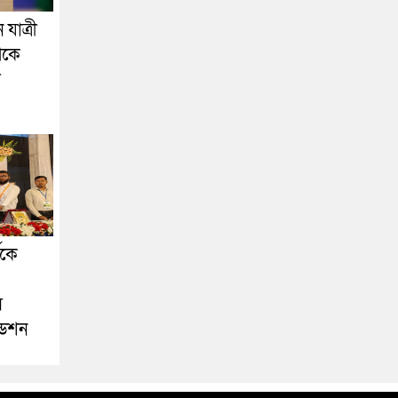
যাত্রী
েকে
া
ীকে
স
ডেশন