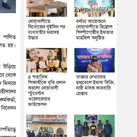
নোয়াখালীতে
বর্নাঢ্য আয়োজনে
নিখোঁজের দুইদিন পর
নোয়াখালীতে হিল্লোল
ব্যবসায়ীর মরদেহ
শিল্পীগোষ্ঠীর ইফতার
বস পালিত
উদ্ধার
মাহফিল অনুষ্ঠিত
লিত হয়।
ন উড়িয়ে
মনে থেকে
৪ শতাধিক
ডাক্তার দেখানোর
শিক্ষার্থীকে বৃত্তি প্রদান
ছদ্মবেশে ইয়াবা বিক্রি,
দ মিনারে
করলো নোয়াখালী
নারী মাদক কারবারি
 শহীদদের
স্টুডেন্টস
গ্রেপ্তার
ওয়েলফেয়ার
র্মকর্তা,
ফাউন্ডেশন
ি নিবেদন
পতিত্বে