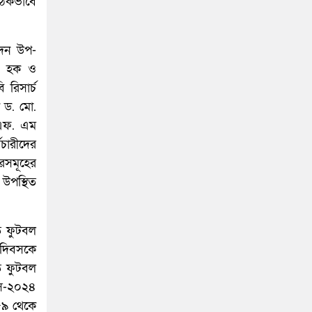
সঠিকভাবে
দেন উপ-
ুল হক ও
 রিসার্চ
ক ড. মো.
 এফ. এম
মচারীদের
রসমূহের
 উপস্থিত
তি ফুটবল
 দিবসকে
তি ফুটবল
িবস-২০২৪
.৫৯ থেকে