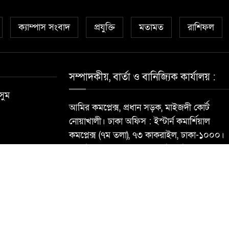
ক্যাম্পাস সংবাদ
প্রযুক্তি
মতামত
রাশিফল
সম্পাদকীয়, বার্তা ও বানিজ্যিক কার্যালয় :
সুম
আমির কমপ্লেক্স, প্রধান সড়ক, মাইজদী কোর্ট
নোয়াখালী। ঢাকা অফিস : ইস্টার্ন কমার্শিয়াল
কমপ্লেক্স (৭ম তলা), ৭৩ কাকরাইল, ঢাকা-১০০০।
মোবাইল : ০১৮১৮৯৬৮৮৪০ ই-মেইল:
newsdailynoakhalibarta@gmail.com