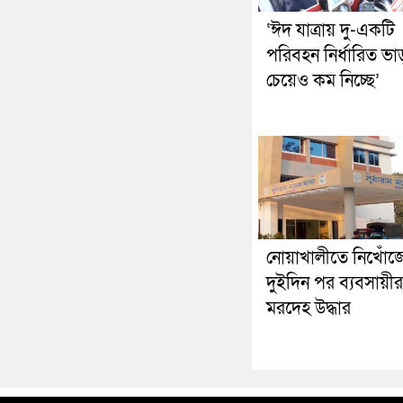
‘ঈদ যাত্রায় দু-একটি
পরিবহন নির্ধারিত ভা
চেয়েও কম নিচ্ছে’
নোয়াখালীতে নিখোঁজ
দুইদিন পর ব্যবসায়ীর
মরদেহ উদ্ধার