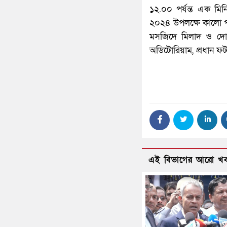
১২.০০ পর্যন্ত এক মিনি
২০২৪ উপলক্ষে কালো পত
মসজিদে মিলাদ ও দোয়া 
অডিটোরিয়াম, প্রধান 
এই বিভাগের আরো খ