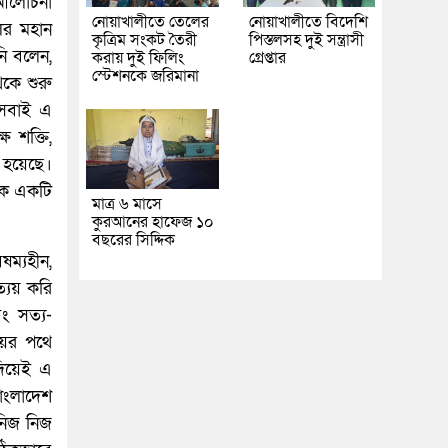
র আলোচনা
নোয়াখালীতে তেলের
নোয়াখালীতে বিদেশি
ের মহান
কৃত্রিম সংকট তৈরী
পিস্তলসহ দুই সন্ত্রাসী
নি বলেন,
করায় দুই ফিলিং
গ্রেপ্তার
স্টেশনকে জরিমানা
েকে শুরু
 সবাই এ
ষ শক্তি,
 হয়েছে।
কে একটি
মাত্র ৬ মাসে
কুরআনের হাফেজ ১০
বছরের সিদ্দিক
ষম্যহীন,
ত্যয় করি
বং সত্য-
ায়ের পথে
দিয়েই এ
াংলাদেশ
নিজ নিজ