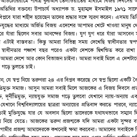
দ্রীয় অডিটোরিয়ামে পবিত্র কুরআন তেলাওয়াতের মাধ্যমে বিজয় দিবসে
অতিথির বক্তব্যে উপাচার্য অধ্যাপক ড. মুহাম্মদ ইসমাইল ১৯৭১ সাল
বিপ্লবে যারা শহীদ হয়েছেন তাদের শ্রদ্ধার সঙ্গে স্মরণ করেন। এসময় তি
তিযুদ্ধের মাধ্যমে অর্জিত বিজয় এদেশের আপামর খেটে খাওয়া মানুষ থ
স্তরে যাঁরা ছিলেন সবার আনন্দের বিজয়। যুগ যুগ ধরে যাঁরা আসবেন
ই বাস্তবতা। কিন্তু আমরা বিভিন্ন সময় দেখেছি স্বাধীনতার স্বপক্
 স্বাধীনতার পঞ্চাশ বছর পরেও একটা দেশকে দ্বিখন্ডিত করে রাখা
রে আমরা দেশে আর কোন বিভাজন চাইনা। আমরা সবাই মিলে এ দেশটা
ে গড়ে তুলতে চাই।
ে স্বপ্ন নিয়ে তরুণরা ২৪ এর বিপ্লব করেছে সে স্বপ্ন ছিলো একটি বৈ
ূর্নীতিমুক্ত সমাজ। আসুন আমরা সবাই মিলে আজকের এ বিজয় দিবসে প্র
দূর্নীতিমুক্ত, ন্যায়যুক্ত সমাজ গড়ে তুলবো যেখানে ন্যায়-অন্যায় এ
যেখানে বিশ্ববিদ্যালয়ের ছাত্ররা অন্যায়ের প্রতিবাদ করতে পারবে, ন্য
ই মুক্তিযুদ্ধে যার যে অবদান ছিলো তাদেরকে যথাযথভাবে সম্মান 
ে নিয়ে যেতে। আজকের তরুণ প্রজন্মকে যদি আমরা একটা সুন্দর ব
আগামীর প্রজন্ম আমাদেরকে কখনোই ক্ষমা করবেনা। আমাদের সবাইকে 