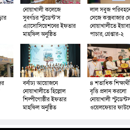
নোয়াখালী কলেজে
লাল সবুজ পরিবহনে 
ড়ার
সুবর্ণচর স্টুডেন্ট’স
সেজে কক্সবাজার থ
এ্যাসোসিয়েশনের ইফতার
নোয়াখালীতে ইয়াব
মাহফিল অনুষ্ঠিত
পাচার, গ্রেপ্তার-২
ের
বর্নাঢ্য আয়োজনে
৪ শতাধিক শিক্ষার্থ
নোয়াখালীতে হিল্লোল
বৃত্তি প্রদান করলো
শিল্পীগোষ্ঠীর ইফতার
নোয়াখালী স্টুডেন্ট
মাহফিল অনুষ্ঠিত
ওয়েলফেয়ার ফাউন্