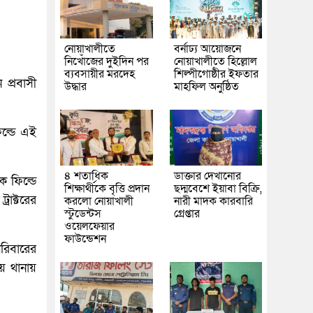
নোয়াখালীতে
বর্নাঢ্য আয়োজনে
নিখোঁজের দুইদিন পর
নোয়াখালীতে হিল্লোল
ব্যবসায়ীর মরদেহ
শিল্পীগোষ্ঠীর ইফতার
প্রবাসী
উদ্ধার
মাহফিল অনুষ্ঠিত
িল্ডে এই
৪ শতাধিক
ডাক্তার দেখানোর
ক ফিল্ডে
শিক্ষার্থীকে বৃত্তি প্রদান
ছদ্মবেশে ইয়াবা বিক্রি,
্রাক্টরের
করলো নোয়াখালী
নারী মাদক কারবারি
স্টুডেন্টস
গ্রেপ্তার
ওয়েলফেয়ার
ফাউন্ডেশন
পরিবারের
য় থানায়