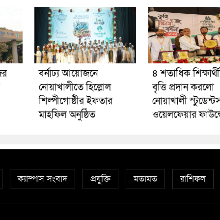
ের
বর্নাঢ্য আয়োজনে
৪ শতাধিক শিক্ষার্থ
নোয়াখালীতে হিল্লোল
বৃত্তি প্রদান করলো
শিল্পীগোষ্ঠীর ইফতার
নোয়াখালী স্টুডেন্ট
মাহফিল অনুষ্ঠিত
ওয়েলফেয়ার ফাউন্
ক্যাম্পাস সংবাদ
প্রযুক্তি
মতামত
রাশিফল