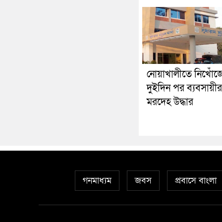
নোয়াখালীতে নিখোঁজ
দুইদিন পর ব্যবসায়ীর
মরদেহ উদ্ধার
গনমাধ্যম
জবস
প্রবাসে বাংলা