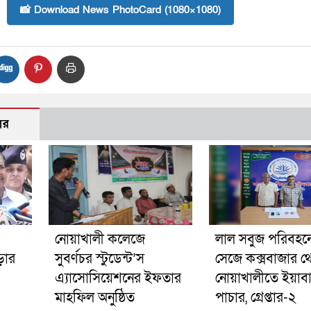
📸 Download News PhotoCard (1080×1080)
বর
নোয়াখালী কলেজে
লাল সবুজ পরিবহনে 
ড়ার
সুবর্ণচর স্টুডেন্ট’স
সেজে কক্সবাজার থ
এ্যাসোসিয়েশনের ইফতার
নোয়াখালীতে ইয়াব
মাহফিল অনুষ্ঠিত
পাচার, গ্রেপ্তার-২