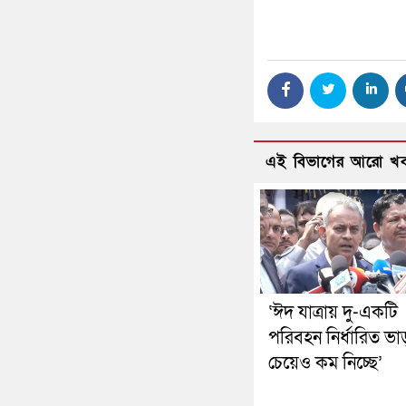
এই বিভাগের আরো খ
‘ঈদ যাত্রায় দু-একটি
পরিবহন নির্ধারিত ভা
চেয়েও কম নিচ্ছে’