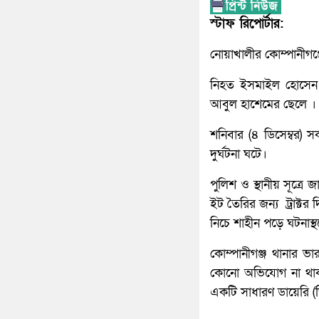
স্টাফ রিপোর্টার
:
নোয়াখালীর কোম্পানীগঞ্জ
নিহত ইসমাইল হোসেন শ
আবুল হাশেমের ছেলে ।
শনিবার (৪ ডিসেম্বর) 
দুর্ঘটনা ঘটে।
পুলিশ ও স্থানীয় সূত্র
ইট তৈরির জন্য ট্রাক্টর দ
নিচে শাহীন পড়ে ঘটনাস্
কোম্পানীগঞ্জ থানার ভা
কোনো অভিযোগ না থাক
একটি সাধারণ ডায়েরি (