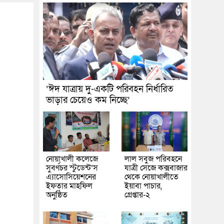
‘ঈদ যাত্রায় দু-একটি পরিবহন নির্ধারিত
ভাড়ার চেয়েও কম নিচ্ছে’
নোয়াখালী কলেজে
লাল সবুজ পরিবহনে
সুবর্ণচর স্টুডেন্ট’স
যাত্রী সেজে কক্সবাজার
এ্যাসোসিয়েশনের
থেকে নোয়াখালীতে
ইফতার মাহফিল
ইয়াবা পাচার,
অনুষ্ঠিত
গ্রেপ্তার-২