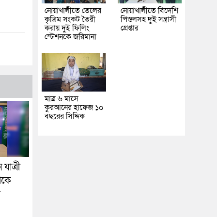
নোয়াখালীতে তেলের
নোয়াখালীতে বিদেশি
কৃত্রিম সংকট তৈরী
পিস্তলসহ দুই সন্ত্রাসী
করায় দুই ফিলিং
গ্রেপ্তার
স্টেশনকে জরিমানা
মাত্র ৬ মাসে
কুরআনের হাফেজ ১০
বছরের সিদ্দিক
যাত্রী
েকে
া