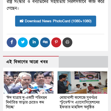
রাষ্ট্র সংস্কার ও বন্যার্তদের সহায়তায় নিরলসভাবে কাজ করে
গেছেন।
📸 Download News PhotoCard (1080×1080)
এই বিভাগের আরো খবর
‘ঈদ যাত্রায় দু-একটি পরিবহন
নোয়াখালী কলেজে সুবর্ণচর
নির্ধারিত ভাড়ার চেয়েও কম
স্টুডেন্ট’স এ্যাসোসিয়েশনের
নিচ্ছে’
ইফতার মাহফিল অনুষ্ঠিত