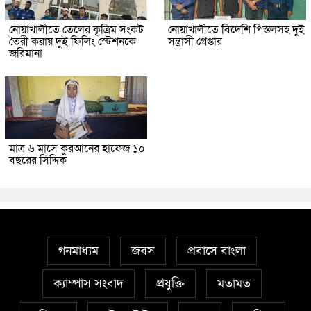
নোয়াখালীতে তেলের কৃত্রিম সংকট
নোয়াখালীতে বিদেশি পিস্তলসহ দুই
তৈরী করায় দুই ফিলিং স্টেশনকে
সন্ত্রাসী গ্রেপ্তার
জরিমানা
মাত্র ৬ মাসে কুরআনের হাফেজ ১০
বছরের সিদ্দিক
গনমাধ্যম
জবস
প্রবাসে বাংলা
ক্যাম্পাস সংবাদ
প্রযুক্তি
মতামত