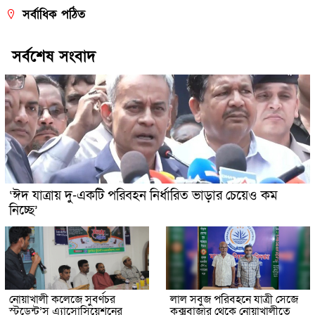
সর্বাধিক পঠিত
সর্বশেষ সংবাদ
‘ঈদ যাত্রায় দু-একটি পরিবহন নির্ধারিত ভাড়ার চেয়েও কম
নিচ্ছে’
নোয়াখালী কলেজে সুবর্ণচর
লাল সবুজ পরিবহনে যাত্রী সেজে
স্টুডেন্ট’স এ্যাসোসিয়েশনের
কক্সবাজার থেকে নোয়াখালীতে