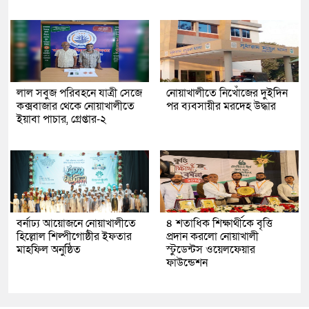
লাল সবুজ পরিবহনে যাত্রী সেজে
নোয়াখালীতে নিখোঁজের দুইদিন
কক্সবাজার থেকে নোয়াখালীতে
পর ব্যবসায়ীর মরদেহ উদ্ধার
ইয়াবা পাচার, গ্রেপ্তার-২
বর্নাঢ্য আয়োজনে নোয়াখালীতে
৪ শতাধিক শিক্ষার্থীকে বৃত্তি
হিল্লোল শিল্পীগোষ্ঠীর ইফতার
প্রদান করলো নোয়াখালী
মাহফিল অনুষ্ঠিত
স্টুডেন্টস ওয়েলফেয়ার
ফাউন্ডেশন