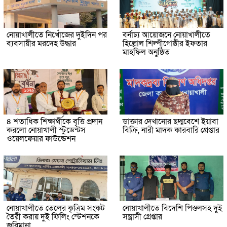
নোয়াখালীতে নিখোঁজের দুইদিন পর
বর্নাঢ্য আয়োজনে নোয়াখালীতে
ব্যবসায়ীর মরদেহ উদ্ধার
হিল্লোল শিল্পীগোষ্ঠীর ইফতার
মাহফিল অনুষ্ঠিত
৪ শতাধিক শিক্ষার্থীকে বৃত্তি প্রদান
ডাক্তার দেখানোর ছদ্মবেশে ইয়াবা
করলো নোয়াখালী স্টুডেন্টস
বিক্রি, নারী মাদক কারবারি গ্রেপ্তার
ওয়েলফেয়ার ফাউন্ডেশন
নোয়াখালীতে তেলের কৃত্রিম সংকট
নোয়াখালীতে বিদেশি পিস্তলসহ দুই
তৈরী করায় দুই ফিলিং স্টেশনকে
সন্ত্রাসী গ্রেপ্তার
জরিমানা