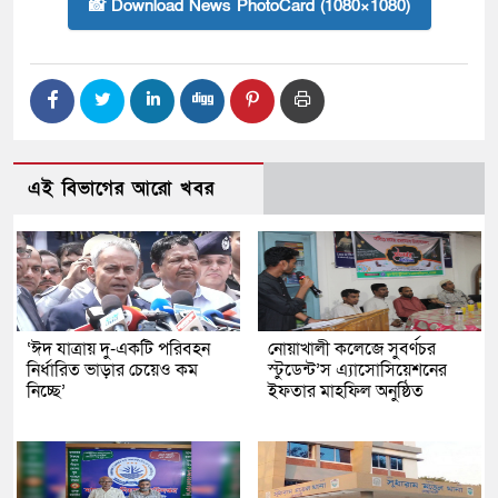
📸 Download News PhotoCard (1080×1080)
এই বিভাগের আরো খবর
‘ঈদ যাত্রায় দু-একটি পরিবহন
নোয়াখালী কলেজে সুবর্ণচর
নির্ধারিত ভাড়ার চেয়েও কম
স্টুডেন্ট’স এ্যাসোসিয়েশনের
নিচ্ছে’
ইফতার মাহফিল অনুষ্ঠিত