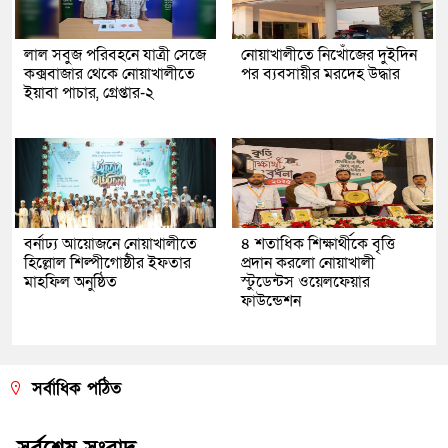
লাল সবুজ পরিবহনে যাত্রী সেজে
নোয়াখালীতে নিখোঁজের দুইদিন
কক্সবাজার থেকে নোয়াখালীতে
পর ব্যবসায়ীর মরদেহ উদ্ধার
ইয়াবা পাচার, গ্রেপ্তার-২
বর্নাঢ্য আয়োজনে নোয়াখালীতে
৪ শতাধিক শিক্ষার্থীকে বৃত্তি
হিল্লোল শিল্পীগোষ্ঠীর ইফতার
প্রদান করলো নোয়াখালী
মাহফিল অনুষ্ঠিত
স্টুডেন্টস ওয়েলফেয়ার
ফাউন্ডেশন
সর্বাধিক পঠিত