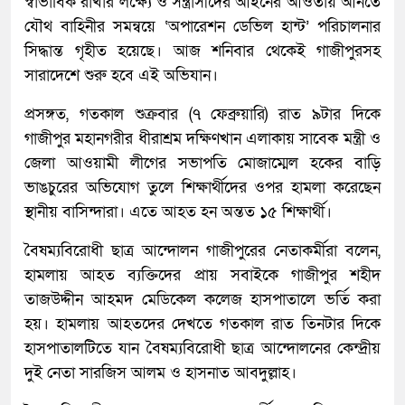
স্বাভাবিক রাখার লক্ষ্যে ও সন্ত্রাসীদের আইনের আওতায় আনতে
যৌথ বাহিনীর সমন্বয়ে ‘অপারেশন ডেভিল হান্ট’ পরিচালনার
সিদ্ধান্ত গৃহীত হয়েছে। আজ শনিবার থেকেই গাজীপুরসহ
সারাদেশে শুরু হবে এই অভিযান।
প্রসঙ্গত, গতকাল শুক্রবার (৭ ফেব্রুয়ারি) রাত ৯টার দিকে
গাজীপুর মহানগরীর ধীরাশ্রম দক্ষিণখান এলাকায় সাবেক মন্ত্রী ও
জেলা আওয়ামী লীগের সভাপতি মোজাম্মেল হকের বাড়ি
ভাঙচুরের অভিযোগ তুলে শিক্ষার্থীদের ওপর হামলা করেছেন
স্থানীয় বাসিন্দারা। এতে আহত হন অন্তত ১৫ শিক্ষার্থী।
বৈষম্যবিরোধী ছাত্র আন্দোলন গাজীপুরের নেতাকর্মীরা বলেন,
হামলায় আহত ব্যক্তিদের প্রায় সবাইকে গাজীপুর শহীদ
তাজউদ্দীন আহমদ মেডিকেল কলেজ হাসপাতালে ভর্তি করা
হয়। হামলায় আহতদের দেখতে গতকাল রাত তিনটার দিকে
হাসপাতালটিতে যান বৈষম্যবিরোধী ছাত্র আন্দোলনের কেন্দ্রীয়
দুই নেতা সারজিস আলম ও হাসনাত আবদুল্লাহ।