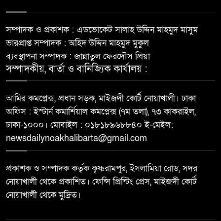
সম্পাদক ও প্রকাশক : এডভোকেট সালাহ উদ্দিন মাহমুদ মাসুম
ভারপ্রাপ্ত সম্পাদক : অহিদ উদ্দিন মাহমুদ মুকুল
ব্যবস্থাপনা সম্পাদক : জান্নাতুল ফেরদৌস প্রিয়া
সম্পাদকীয়, বার্তা ও বানিজ্যিক কার্যালয় :
আমির কমপ্লেক্স, প্রধান সড়ক, মাইজদী কোর্ট নোয়াখালী। ঢাকা
অফিস : ইস্টার্ন কমার্শিয়াল কমপ্লেক্স (৭ম তলা), ৭৩ কাকরাইল,
ঢাকা-১০০০। মোবাইল : ০১৮১৮৯৬৮৮৪০ ই-মেইল:
newsdailynoakhalibarta@gmail.com
প্রকাশক ও সম্পাদক কর্তৃক কৃষ্ণরামপুর, ইসলামিয়া রোড, সদর
নোয়াখালী থেকে প্রকাশিত। ফেন্সি প্রিন্টিং প্রেস, মাইজদী কোর্ট
নোয়াখালী থেকে মুদ্রিত।