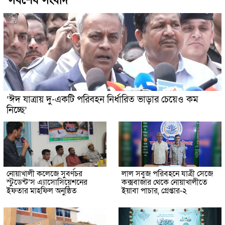
সর্বশেষ সংবাদ
‘ঈদ যাত্রায় দু-একটি পরিবহন নির্ধারিত ভাড়ার চেয়েও কম
নিচ্ছে’
নোয়াখালী কলেজে সুবর্ণচর
লাল সবুজ পরিবহনে যাত্রী সেজে
স্টুডেন্ট’স এ্যাসোসিয়েশনের
কক্সবাজার থেকে নোয়াখালীতে
ইফতার মাহফিল অনুষ্ঠিত
ইয়াবা পাচার, গ্রেপ্তার-২