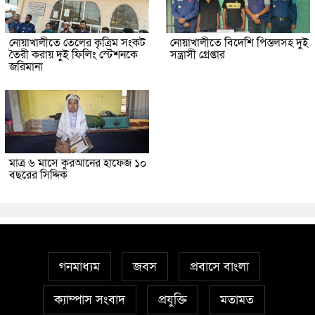
নোয়াখালীতে তেলের কৃত্রিম সংকট
নোয়াখালীতে বিদেশি পিস্তলসহ দুই
তৈরী করায় দুই ফিলিং স্টেশনকে
সন্ত্রাসী গ্রেপ্তার
জরিমানা
মাত্র ৬ মাসে কুরআনের হাফেজ ১০
বছরের সিদ্দিক
গনমাধ্যম
জবস
প্রবাসে বাংলা
ক্যাম্পাস সংবাদ
প্রযুক্তি
মতামত