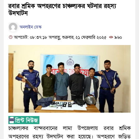
রবার শ্রমিক অপহরণের চাঞ্চল্যকর ঘটনার রহস্য
উদঘাটন
অনলাইন ডেস্ক
আপডেট: ০৮:৩৭:১৮ অপরাহ্ণ, শুক্রবার, ২১ ফেব্রুয়ারি ২০২৫
৯৬০
চাঞ্চল্যকর বান্দরবানের লামা উপজেলায় রবার শ্রমিক
অপহরণের রহস্য উদঘাটন করা হয়েছে। অপহরণে জড়িত