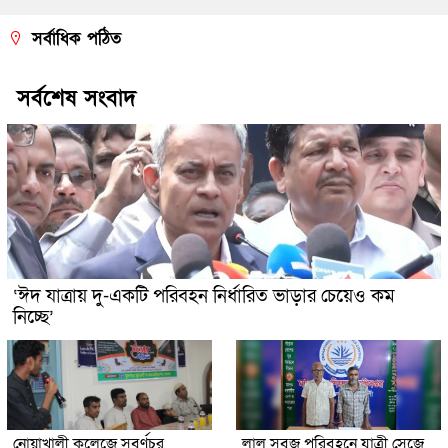
সর্বাধিক পঠিত
সর্বশেষ সংবাদ
‘ঈদ যাত্রায় দু-একটি পরিবহন নির্ধারিত ভাড়ার চেয়েও কম
নিচ্ছে’
নোয়াখালী কলেজে সুবর্ণচর
লাল সবুজ পরিবহনে যাত্রী সেজে