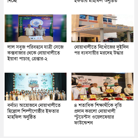
নিচ্ছে’
ইফতার মাহফিল অনুষ্ঠিত
লাল সবুজ পরিবহনে যাত্রী সেজে
নোয়াখালীতে নিখোঁজের দুইদিন
কক্সবাজার থেকে নোয়াখালীতে
পর ব্যবসায়ীর মরদেহ উদ্ধার
ইয়াবা পাচার, গ্রেপ্তার-২
বর্নাঢ্য আয়োজনে নোয়াখালীতে
৪ শতাধিক শিক্ষার্থীকে বৃত্তি
হিল্লোল শিল্পীগোষ্ঠীর ইফতার
প্রদান করলো নোয়াখালী
মাহফিল অনুষ্ঠিত
স্টুডেন্টস ওয়েলফেয়ার
ফাউন্ডেশন