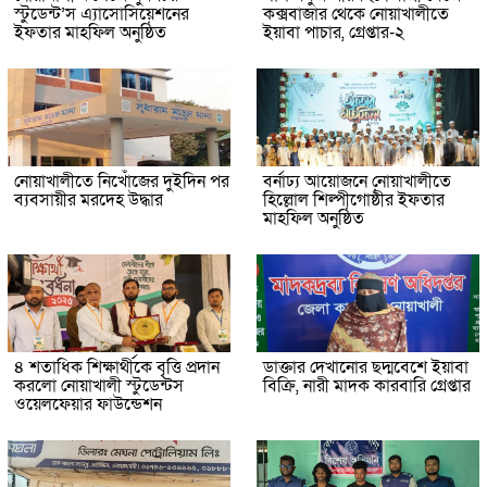
স্টুডেন্ট’স এ্যাসোসিয়েশনের
কক্সবাজার থেকে নোয়াখালীতে
ইফতার মাহফিল অনুষ্ঠিত
ইয়াবা পাচার, গ্রেপ্তার-২
নোয়াখালীতে নিখোঁজের দুইদিন পর
বর্নাঢ্য আয়োজনে নোয়াখালীতে
ব্যবসায়ীর মরদেহ উদ্ধার
হিল্লোল শিল্পীগোষ্ঠীর ইফতার
মাহফিল অনুষ্ঠিত
৪ শতাধিক শিক্ষার্থীকে বৃত্তি প্রদান
ডাক্তার দেখানোর ছদ্মবেশে ইয়াবা
করলো নোয়াখালী স্টুডেন্টস
বিক্রি, নারী মাদক কারবারি গ্রেপ্তার
ওয়েলফেয়ার ফাউন্ডেশন