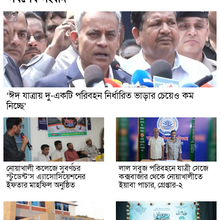
‘ঈদ যাত্রায় দু-একটি পরিবহন নির্ধারিত ভাড়ার চেয়েও কম
নিচ্ছে’
নোয়াখালী কলেজে সুবর্ণচর
লাল সবুজ পরিবহনে যাত্রী সেজে
স্টুডেন্ট’স এ্যাসোসিয়েশনের
কক্সবাজার থেকে নোয়াখালীতে
ইফতার মাহফিল অনুষ্ঠিত
ইয়াবা পাচার, গ্রেপ্তার-২