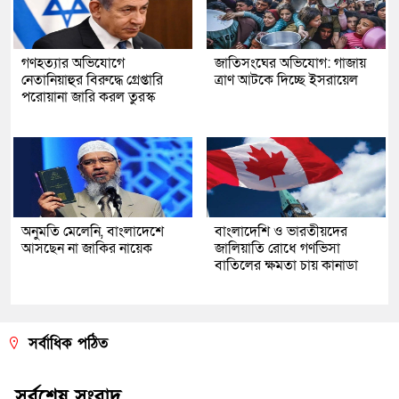
গণহত্যার অভিযোগে
জাতিসংঘের অভিযোগ: গাজায়
নেতানিয়াহুর বিরুদ্ধে গ্রেপ্তারি
ত্রাণ আটকে দিচ্ছে ইসরায়েল
পরোয়ানা জারি করল তুরস্ক
অনুমতি মেলেনি, বাংলাদেশে
বাংলাদেশি ও ভারতীয়দের
আসছেন না জাকির নায়েক
জালিয়াতি রোধে গণভিসা
বাতিলের ক্ষমতা চায় কানাডা
সর্বাধিক পঠিত
সর্বশেষ সংবাদ