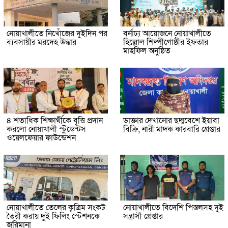
নোয়াখালীতে নিখোঁজের দুইদিন পর
বর্নাঢ্য আয়োজনে নোয়াখালীতে
ব্যবসায়ীর মরদেহ উদ্ধার
হিল্লোল শিল্পীগোষ্ঠীর ইফতার
মাহফিল অনুষ্ঠিত
৪ শতাধিক শিক্ষার্থীকে বৃত্তি প্রদান
ডাক্তার দেখানোর ছদ্মবেশে ইয়াবা
করলো নোয়াখালী স্টুডেন্টস
বিক্রি, নারী মাদক কারবারি গ্রেপ্তার
ওয়েলফেয়ার ফাউন্ডেশন
নোয়াখালীতে তেলের কৃত্রিম সংকট
নোয়াখালীতে বিদেশি পিস্তলসহ দুই
তৈরী করায় দুই ফিলিং স্টেশনকে
সন্ত্রাসী গ্রেপ্তার
জরিমানা