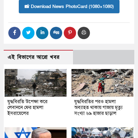
📸 Download News PhotoCard (1080×1080)
এই বিভাগের আরো খবর
যুদ্ধবিরতি উপেক্ষা করে
যুদ্ধবিরতির পরও হামলা
লেবাননে ফের হামলা
অব্যাহত থাকায় গাজায় মৃত্যু
ইসরায়েলের
সংখ্যা ৬৯ হাজার ছাড়াল