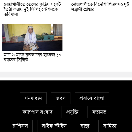
নোয়াখালীতে তেলের কৃত্রিম সংকট
নোয়াখালীতে বিদেশি পিস্তলসহ দুই
তৈরী করায় দুই ফিলিং স্টেশনকে
সন্ত্রাসী গ্রেপ্তার
জরিমানা
মাত্র ৬ মাসে কুরআনের হাফেজ ১০
বছরের সিদ্দিক
গনমাধ্যম
জবস
প্রবাসে বাংলা
ক্যাম্পাস সংবাদ
প্রযুক্তি
মতামত
রাশিফল
লাইফ স্টাইল
স্বাস্থ্য
সাহিত্য