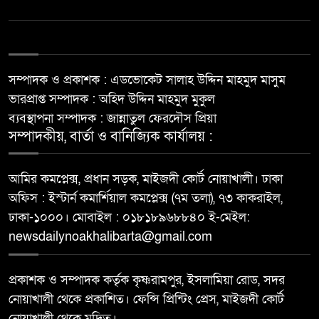
সম্পাদক ও প্রকাশক : এডভোকেট সালাহ উদ্দিন মাহমুদ মাসুম
ভারপ্রাপ্ত সম্পাদক : অহিদ উদ্দিন মাহমুদ মুকুল
ব্যবস্থাপনা সম্পাদক : জান্নাতুল ফেরদৌস প্রিয়া
সম্পাদকীয়, বার্তা ও বানিজ্যিক কার্যালয় :
আমির কমপ্লেক্স, প্রধান সড়ক, মাইজদী কোর্ট নোয়াখালী। ঢাকা
অফিস : ইস্টার্ন কমার্শিয়াল কমপ্লেক্স (৭ম তলা), ৭৩ কাকরাইল,
ঢাকা-১০০০। মোবাইল : ০১৮১৮৯৬৮৮৪০ ই-মেইল:
newsdailynoakhalibarta@gmail.com
প্রকাশক ও সম্পাদক কর্তৃক কৃষ্ণরামপুর, ইসলামিয়া রোড, সদর
নোয়াখালী থেকে প্রকাশিত। ফেন্সি প্রিন্টিং প্রেস, মাইজদী কোর্ট
নোয়াখালী থেকে মুদ্রিত।