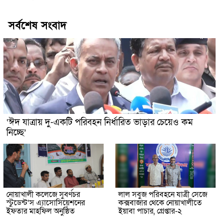
সর্বশেষ সংবাদ
‘ঈদ যাত্রায় দু-একটি পরিবহন নির্ধারিত ভাড়ার চেয়েও কম
নিচ্ছে’
নোয়াখালী কলেজে সুবর্ণচর
লাল সবুজ পরিবহনে যাত্রী সেজে
স্টুডেন্ট’স এ্যাসোসিয়েশনের
কক্সবাজার থেকে নোয়াখালীতে
ইফতার মাহফিল অনুষ্ঠিত
ইয়াবা পাচার, গ্রেপ্তার-২