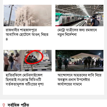
রাজধানীর শাহজাদপুরে
মেট্রো যাত্রীদের জন্য রমজানে
আবাসিক হোটেলে আগুন, নিহত
নতুন নির্দেশনা
৪
হাতিরঝিলে মোটরসাইকেল
আন্দোলনে আহতদের দাবি নিয়ে
ছিনতাই-সংক্রান্ত ভিডিওটি
অবস্থান প্রধান উপদেষ্টার
সর্তকতামূলক শুটিংয়ের দৃশ্য
কার্যালয়ের সামনে
সর্বাধিক পঠিত