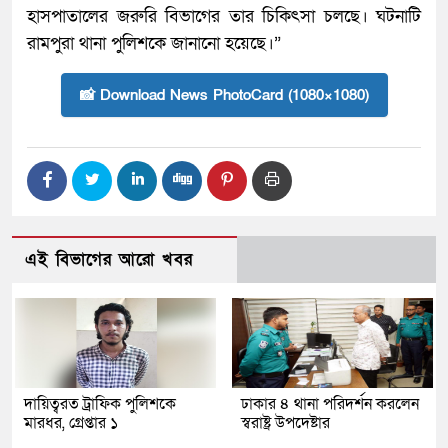
হাসপাতালের জরুরি বিভাগের তার চিকিৎসা চলছে। ঘটনাটি
রামপুরা থানা পুলিশকে জানানো হয়েছে।”
📸 Download News PhotoCard (1080×1080)
এই বিভাগের আরো খবর
দায়িত্বরত ট্রাফিক পুলিশকে
ঢাকার ৪ থানা পরিদর্শন করলেন
মারধর, গ্রেপ্তার ১
স্বরাষ্ট্র উপদেষ্টার