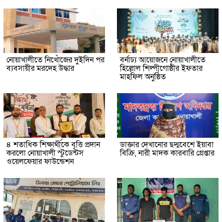
নোয়াখালীতে নিখোঁজের দুইদিন পর
বর্নাঢ্য আয়োজনে নোয়াখালীতে
ব্যবসায়ীর মরদেহ উদ্ধার
হিল্লোল শিল্পীগোষ্ঠীর ইফতার
মাহফিল অনুষ্ঠিত
৪ শতাধিক শিক্ষার্থীকে বৃত্তি প্রদান
ডাক্তার দেখানোর ছদ্মবেশে ইয়াবা
করলো নোয়াখালী স্টুডেন্টস
বিক্রি, নারী মাদক কারবারি গ্রেপ্তার
ওয়েলফেয়ার ফাউন্ডেশন