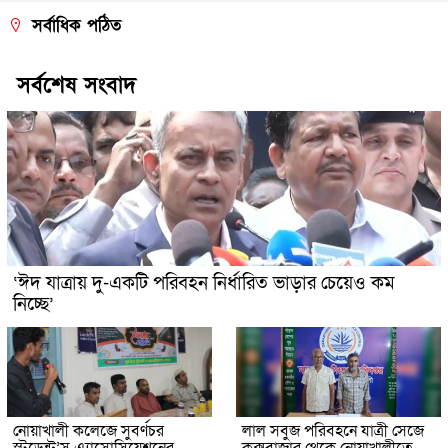
সর্বাধিক পঠিত
সর্বশেষ সংবাদ
‘ঈদ যাত্রায় দু-একটি পরিবহন নির্ধারিত ভাড়ার চেয়েও কম
নিচ্ছে’
নোয়াখালী কলেজে সুবর্ণচর
লাল সবুজ পরিবহনে যাত্রী সেজে
স্টুডেন্ট’স এ্যাসোসিয়েশনের
কক্সবাজার থেকে নোয়াখালীতে