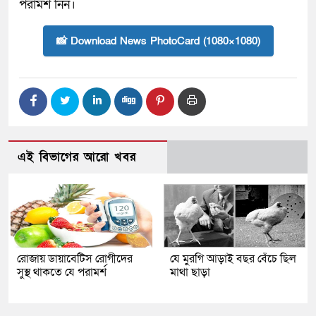
পরামর্শ নিন।
📸 Download News PhotoCard (1080×1080)
এই বিভাগের আরো খবর
রোজায় ডায়াবেটিস রোগীদের
যে মুরগি আড়াই বছর বেঁচে ছিল
সুস্থ থাকতে যে পরামর্শ
মাথা ছাড়া