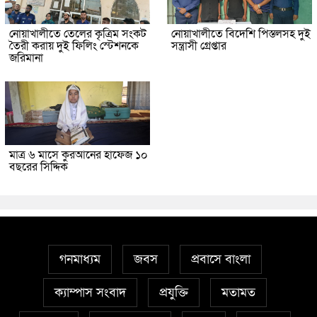
নোয়াখালীতে তেলের কৃত্রিম সংকট
নোয়াখালীতে বিদেশি পিস্তলসহ দুই
তৈরী করায় দুই ফিলিং স্টেশনকে
সন্ত্রাসী গ্রেপ্তার
জরিমানা
মাত্র ৬ মাসে কুরআনের হাফেজ ১০
বছরের সিদ্দিক
গনমাধ্যম
জবস
প্রবাসে বাংলা
ক্যাম্পাস সংবাদ
প্রযুক্তি
মতামত