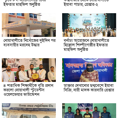
ইফতার মাহফিল অনুষ্ঠিত
ইয়াবা পাচার, গ্রেপ্তার-২
নোয়াখালীতে নিখোঁজের দুইদিন পর
বর্নাঢ্য আয়োজনে নোয়াখালীতে
ব্যবসায়ীর মরদেহ উদ্ধার
হিল্লোল শিল্পীগোষ্ঠীর ইফতার
মাহফিল অনুষ্ঠিত
৪ শতাধিক শিক্ষার্থীকে বৃত্তি প্রদান
ডাক্তার দেখানোর ছদ্মবেশে ইয়াবা
করলো নোয়াখালী স্টুডেন্টস
বিক্রি, নারী মাদক কারবারি গ্রেপ্তার
ওয়েলফেয়ার ফাউন্ডেশন