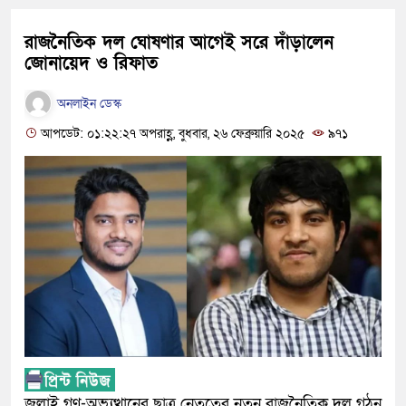
রাজনৈতিক দল ঘোষণার আগেই সরে দাঁড়ালেন
জোনায়েদ ও রিফাত
অনলাইন ডেস্ক
আপডেট: ০১:২২:২৭ অপরাহ্ণ, বুধবার, ২৬ ফেব্রুয়ারি ২০২৫
৯৭১
জুলাই গণ-অভ্যুত্থানের ছাত্র নেতৃত্বের নতুন রাজনৈতিক দল গঠন