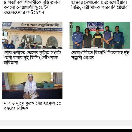
৪ শতাধিক শিক্ষার্থীকে বৃত্তি প্রদান
ডাক্তার দেখানোর ছদ্মবেশে ইয়াবা
করলো নোয়াখালী স্টুডেন্টস
বিক্রি, নারী মাদক কারবারি গ্রেপ্তার
ওয়েলফেয়ার ফাউন্ডেশন
নোয়াখালীতে তেলের কৃত্রিম সংকট
নোয়াখালীতে বিদেশি পিস্তলসহ দুই
তৈরী করায় দুই ফিলিং স্টেশনকে
সন্ত্রাসী গ্রেপ্তার
জরিমানা
মাত্র ৬ মাসে কুরআনের হাফেজ ১০
বছরের সিদ্দিক