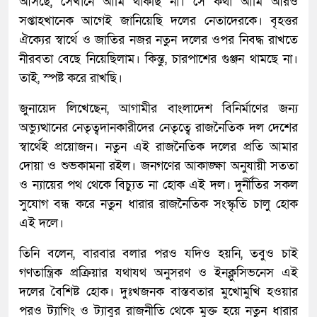
আসছে, সেখানে আমি থাকছি না। সে কথা আমি আরও
সপ্তাহখানেক আগেই জানিয়েছি দলের নেতাদেরকে। বৃহত্তর
ঐক্যের স্বার্থে ও জাতির নজর নতুন দলের ওপর নিবদ্ধ রাখতে
নীরবতা বেছে নিয়েছিলাম। কিন্তু, চারপাশের গুঞ্জন থামছে না।
তাই, স্পষ্ট করে রাখছি।
জুনায়েদ লিখেছেন, আগামীর বাংলাদেশ বিনির্মাণের জন্য
অভ্যুত্থানের নেতৃত্বদানকারীদের নেতৃত্বে রাজনৈতিক দল দেশের
স্বার্থেই প্রয়োজন। নতুন এই রাজনৈতিক দলের প্রতি আমার
দোয়া ও শুভকামনা রইল। জনগণের আকাঙ্ক্ষা অনুযায়ী সততা
ও ন্যায়ের পথ থেকে বিচ্যুত না হোক এই দল। দুর্নীতির সকল
সুযোগ বন্ধ করে নতুন ধারার রাজনৈতিক সংস্কৃতি চালু হোক
এই দলে।
তিনি বলেন, বারবার বলার পরও যদিও হয়নি, তবুও চাই
গণতান্ত্রিক প্রক্রিয়ার যথাযথ অনুসরণ ও ইনক্লুসিভনেস এই
দলের বৈশিষ্ট হোক। দুঃখজনক বাস্তবতার মুখোমুখি হওয়ার
পরও ট্যাগিং ও ট্যাবুর রাজনীতি থেকে মুক্ত হয়ে নতুন ধারার