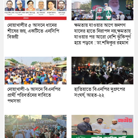
নোয়াখালীর ৫ আসনে ধানের
ক্ষমতায় যাওয়ার আগে জনগণ
শীষের জয়, একটিতে এনসিপি
যাদের হাতে নিরাপদ নয়,ক্ষমতায়
বিজয়ী
যাওয়ার পর আরো বেশি ঝুঁকিপূর্ণ
হয়ে পড়বে : ডা.শফিকুর রহমান
নোয়াখালী-৬ আসনে বিএনপির
হাতিয়াতে বিএনপির দু্গ্রুপের
প্রার্থী পরিবর্তনের দাবিতে
সংঘর্ষ, আহত-২২
পথসভা