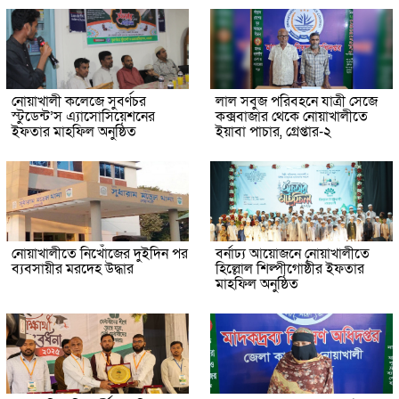
নোয়াখালী কলেজে সুবর্ণচর
লাল সবুজ পরিবহনে যাত্রী সেজে
স্টুডেন্ট’স এ্যাসোসিয়েশনের
কক্সবাজার থেকে নোয়াখালীতে
ইফতার মাহফিল অনুষ্ঠিত
ইয়াবা পাচার, গ্রেপ্তার-২
নোয়াখালীতে নিখোঁজের দুইদিন পর
বর্নাঢ্য আয়োজনে নোয়াখালীতে
ব্যবসায়ীর মরদেহ উদ্ধার
হিল্লোল শিল্পীগোষ্ঠীর ইফতার
মাহফিল অনুষ্ঠিত