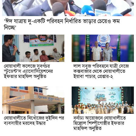
‘ঈদ যাত্রায় দু-একটি পরিবহন নির্ধারিত ভাড়ার চেয়েও কম
নিচ্ছে’
নোয়াখালী কলেজে সুবর্ণচর
লাল সবুজ পরিবহনে যাত্রী সেজে
স্টুডেন্ট’স এ্যাসোসিয়েশনের
কক্সবাজার থেকে নোয়াখালীতে
ইফতার মাহফিল অনুষ্ঠিত
ইয়াবা পাচার, গ্রেপ্তার-২
নোয়াখালীতে নিখোঁজের দুইদিন পর
বর্নাঢ্য আয়োজনে নোয়াখালীতে
ব্যবসায়ীর মরদেহ উদ্ধার
হিল্লোল শিল্পীগোষ্ঠীর ইফতার
মাহফিল অনুষ্ঠিত