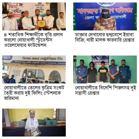
৪ শতাধিক শিক্ষার্থীকে বৃত্তি প্রদান
ডাক্তার দেখানোর ছদ্মবেশে ইয়াবা
করলো নোয়াখালী স্টুডেন্টস
বিক্রি, নারী মাদক কারবারি গ্রেপ্তার
ওয়েলফেয়ার ফাউন্ডেশন
নোয়াখালীতে তেলের কৃত্রিম সংকট
নোয়াখালীতে বিদেশি পিস্তলসহ দুই
তৈরী করায় দুই ফিলিং স্টেশনকে
সন্ত্রাসী গ্রেপ্তার
জরিমানা