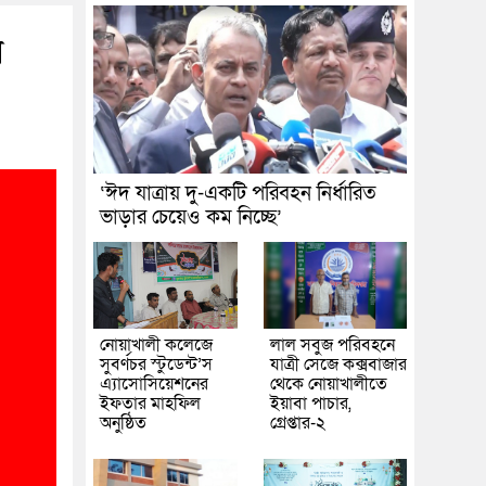
ে
‘ঈদ যাত্রায় দু-একটি পরিবহন নির্ধারিত
ভাড়ার চেয়েও কম নিচ্ছে’
নোয়াখালী কলেজে
লাল সবুজ পরিবহনে
সুবর্ণচর স্টুডেন্ট’স
যাত্রী সেজে কক্সবাজার
এ্যাসোসিয়েশনের
থেকে নোয়াখালীতে
ইফতার মাহফিল
ইয়াবা পাচার,
অনুষ্ঠিত
গ্রেপ্তার-২