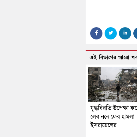
এই বিভাগের আরো খ
যুদ্ধবিরতি উপেক্ষা ক
লেবাননে ফের হামলা
ইসরায়েলের