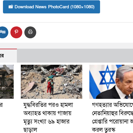
📸 Download News PhotoCard (1080×1080)
বর
রে
যুদ্ধবিরতির পরও হামলা
গণহত্যার অভিযোগ
অব্যাহত থাকায় গাজায়
নেতানিয়াহুর বিরুদ্ধ
মৃত্যু সংখ্যা ৬৯ হাজার
গ্রেপ্তারি পরোয়ানা 
ছাড়াল
করল তুরস্ক