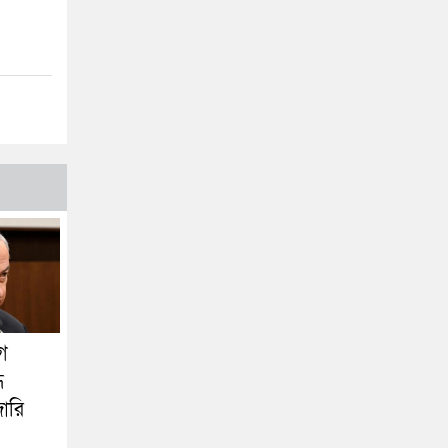
ে
ে
জারি