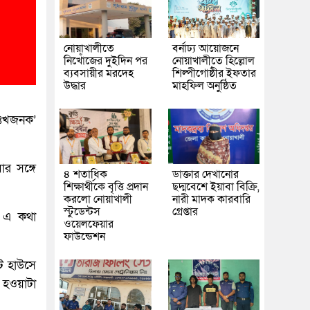
নোয়াখালীতে
বর্নাঢ্য আয়োজনে
নিখোঁজের দুইদিন পর
নোয়াখালীতে হিল্লোল
ব্যবসায়ীর মরদেহ
শিল্পীগোষ্ঠীর ইফতার
উদ্ধার
মাহফিল অনুষ্ঠিত
দুঃখজনক’
ার সঙ্গে
৪ শতাধিক
ডাক্তার দেখানোর
শিক্ষার্থীকে বৃত্তি প্রদান
ছদ্মবেশে ইয়াবা বিক্রি,
করলো নোয়াখালী
নারী মাদক কারবারি
স্টুডেন্টস
গ্রেপ্তার
ে এ কথা
ওয়েলফেয়ার
ফাউন্ডেশন
ট হাউসে
 হওয়াটা