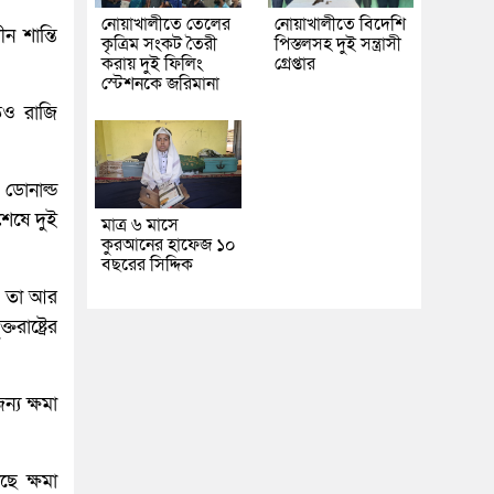
নোয়াখালীতে তেলের
নোয়াখালীতে বিদেশি
ন শান্তি
কৃত্রিম সংকট তৈরী
পিস্তলসহ দুই সন্ত্রাসী
করায় দুই ফিলিং
গ্রেপ্তার
স্টেশনকে জরিমানা
তেও রাজি
ডোনাল্ড
শেষে দুই
মাত্র ৬ মাসে
কুরআনের হাফেজ ১০
বছরের সিদ্দিক
েও তা আর
াষ্ট্রের
ন্য ক্ষমা
ছে ক্ষমা