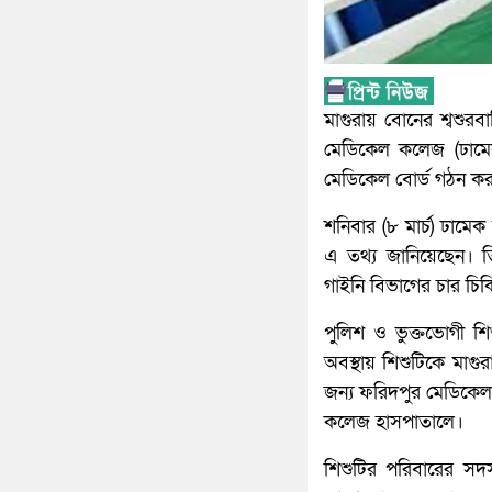
মাগুরায় বোনের শ্বশুর
মেডিকেল কলেজ (ঢামেক
মেডিকেল বোর্ড গঠন কর
শনিবার (৮ মার্চ) ঢামে
এ তথ্য জানিয়েছেন। তিন
গাইনি বিভাগের চার চি
পুলিশ ও ভুক্তভোগী শি
অবস্থায় শিশুটিকে মাগু
জন্য ফরিদপুর মেডিকে
কলেজ হাসপাতালে।
শিশুটির পরিবারের সদস