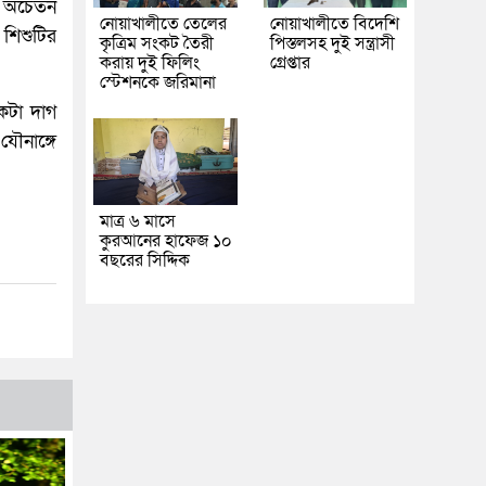
ে অচেতন
নোয়াখালীতে তেলের
নোয়াখালীতে বিদেশি
 শিশুটির
কৃত্রিম সংকট তৈরী
পিস্তলসহ দুই সন্ত্রাসী
করায় দুই ফিলিং
গ্রেপ্তার
স্টেশনকে জরিমানা
কটা দাগ
যৌনাঙ্গে
মাত্র ৬ মাসে
কুরআনের হাফেজ ১০
বছরের সিদ্দিক