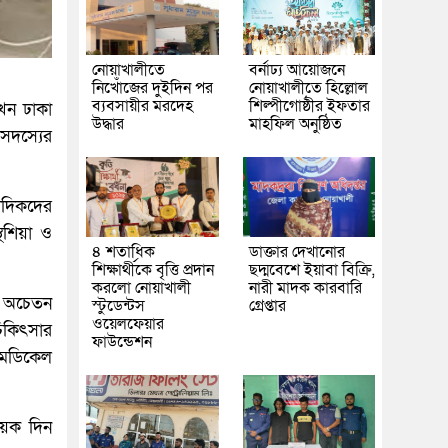
নোয়াখালীতে
বর্নাঢ্য আয়োজনে
নিখোঁজের দুইদিন পর
নোয়াখালীতে হিল্লোল
ব্যবসায়ীর মরদেহ
শিল্পীগোষ্ঠীর ইফতার
এখন ঢাকা
উদ্ধার
মাহফিল অনুষ্ঠিত
সদস্যের
বাদিকদের
থেশিয়া ও
৪ শতাধিক
ডাক্তার দেখানোর
শিক্ষার্থীকে বৃত্তি প্রদান
ছদ্মবেশে ইয়াবা বিক্রি,
করলো নোয়াখালী
নারী মাদক কারবারি
ে অচেতন
স্টুডেন্টস
গ্রেপ্তার
ওয়েলফেয়ার
চিকিৎসার
ফাউন্ডেশন
মেডিকেল
য়েক দিন