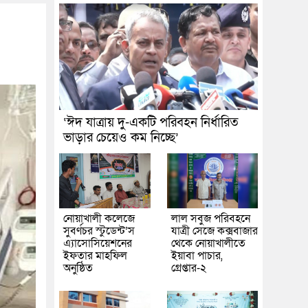
‘ঈদ যাত্রায় দু-একটি পরিবহন নির্ধারিত
ভাড়ার চেয়েও কম নিচ্ছে’
নোয়াখালী কলেজে
লাল সবুজ পরিবহনে
সুবর্ণচর স্টুডেন্ট’স
যাত্রী সেজে কক্সবাজার
এ্যাসোসিয়েশনের
থেকে নোয়াখালীতে
ইফতার মাহফিল
ইয়াবা পাচার,
অনুষ্ঠিত
গ্রেপ্তার-২