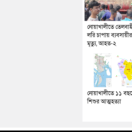
নোয়াখালীতে তেলবাহ
লরি চাপায় ব্যবসায়ীর
মৃত্যু, আহত-২
নোয়াখালীতে ১১ বছ
শিশুর আত্মহত্যা