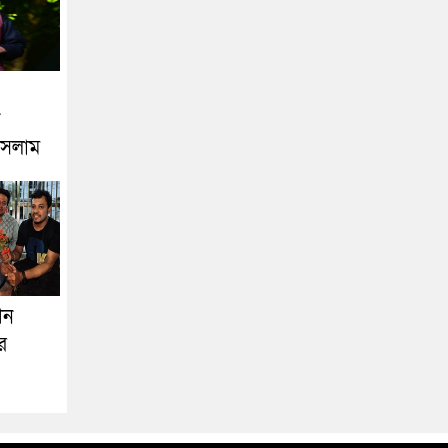
ইসলাম
শন
র