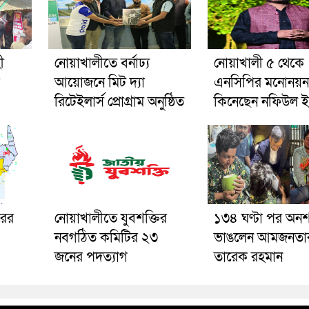
ী
নোয়াখালীতে বর্নাঢ্য
নোয়াখালী ৫ থেকে
আয়োজনে মিট দ্যা
এনসিপির মনোনয়ন
রিটেইলার্স প্রোগ্রাম অনুষ্ঠিত
কিনেছেন নফিউল 
রের
নোয়াখালীতে যুবশক্তির
১৩৪ ঘণ্টা পর অন
নবগঠিত কমিটির ২৩
ভাঙলেন আমজনতা
জনের পদত্যাগ
তারেক রহমান