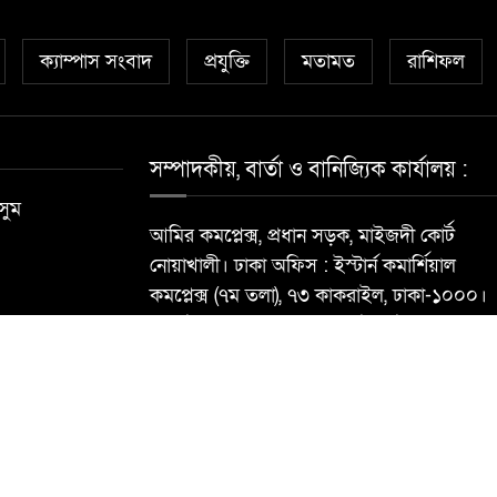
ক্যাম্পাস সংবাদ
প্রযুক্তি
মতামত
রাশিফল
সম্পাদকীয়, বার্তা ও বানিজ্যিক কার্যালয় :
সুম
আমির কমপ্লেক্স, প্রধান সড়ক, মাইজদী কোর্ট
নোয়াখালী। ঢাকা অফিস : ইস্টার্ন কমার্শিয়াল
কমপ্লেক্স (৭ম তলা), ৭৩ কাকরাইল, ঢাকা-১০০০।
মোবাইল : ০১৮১৮৯৬৮৮৪০ ই-মেইল:
newsdailynoakhalibarta@gmail.com