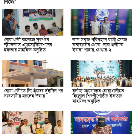
নিচ্ছে’
নোয়াখালী কলেজে সুবর্ণচর
লাল সবুজ পরিবহনে যাত্রী সেজে
স্টুডেন্ট’স এ্যাসোসিয়েশনের
কক্সবাজার থেকে নোয়াখালীতে
ইফতার মাহফিল অনুষ্ঠিত
ইয়াবা পাচার, গ্রেপ্তার-২
নোয়াখালীতে নিখোঁজের দুইদিন পর
বর্নাঢ্য আয়োজনে নোয়াখালীতে
ব্যবসায়ীর মরদেহ উদ্ধার
হিল্লোল শিল্পীগোষ্ঠীর ইফতার
মাহফিল অনুষ্ঠিত