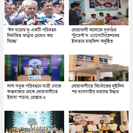
‘ঈদ যাত্রায় দু-একটি পরিবহন
নোয়াখালী কলেজে সুবর্ণচর
নির্ধারিত ভাড়ার চেয়েও কম
স্টুডেন্ট’স এ্যাসোসিয়েশনের
নিচ্ছে’
ইফতার মাহফিল অনুষ্ঠিত
লাল সবুজ পরিবহনে যাত্রী সেজে
নোয়াখালীতে নিখোঁজের দুইদিন
কক্সবাজার থেকে নোয়াখালীতে
পর ব্যবসায়ীর মরদেহ উদ্ধার
ইয়াবা পাচার, গ্রেপ্তার-২