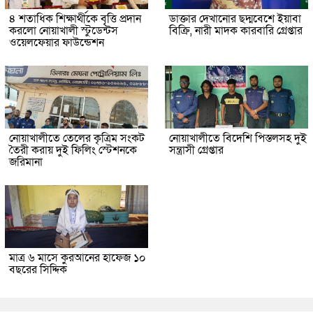
৪ শতাধিক শিক্ষার্থীকে বৃত্তি প্রদান
ডাক্তার দেখানোর ছদ্মবেশে ইয়াবা
করলো নোয়াখালী স্টুডেন্টস
বিক্রি, নারী মাদক কারবারি গ্রেপ্তার
ওয়েলফেয়ার ফাউন্ডেশন
নোয়াখালীতে তেলের কৃত্রিম সংকট
নোয়াখালীতে বিদেশি পিস্তলসহ দুই
তৈরী করায় দুই ফিলিং স্টেশনকে
সন্ত্রাসী গ্রেপ্তার
জরিমানা
মাত্র ৬ মাসে কুরআনের হাফেজ ১০
বছরের সিদ্দিক