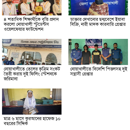
৪ শতাধিক শিক্ষার্থীকে বৃত্তি প্রদান
ডাক্তার দেখানোর ছদ্মবেশে ইয়াবা
করলো নোয়াখালী স্টুডেন্টস
বিক্রি, নারী মাদক কারবারি গ্রেপ্তার
ওয়েলফেয়ার ফাউন্ডেশন
নোয়াখালীতে তেলের কৃত্রিম সংকট
নোয়াখালীতে বিদেশি পিস্তলসহ দুই
তৈরী করায় দুই ফিলিং স্টেশনকে
সন্ত্রাসী গ্রেপ্তার
জরিমানা
মাত্র ৬ মাসে কুরআনের হাফেজ ১০
বছরের সিদ্দিক