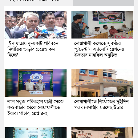
‘ঈদ যাত্রায় দু-একটি পরিবহন
নোয়াখালী কলেজে সুবর্ণচর
নির্ধারিত ভাড়ার চেয়েও কম
স্টুডেন্ট’স এ্যাসোসিয়েশনের
নিচ্ছে’
ইফতার মাহফিল অনুষ্ঠিত
লাল সবুজ পরিবহনে যাত্রী সেজে
নোয়াখালীতে নিখোঁজের দুইদিন
কক্সবাজার থেকে নোয়াখালীতে
পর ব্যবসায়ীর মরদেহ উদ্ধার
ইয়াবা পাচার, গ্রেপ্তার-২