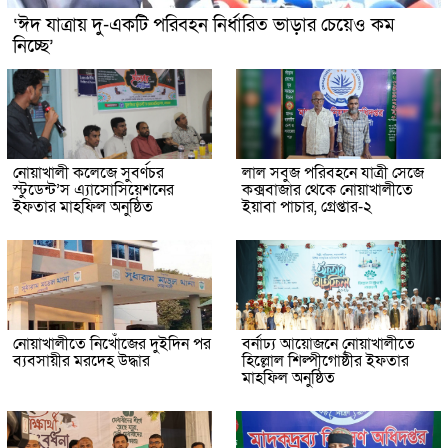
‘ঈদ যাত্রায় দু-একটি পরিবহন নির্ধারিত ভাড়ার চেয়েও কম
নিচ্ছে’
নোয়াখালী কলেজে সুবর্ণচর
লাল সবুজ পরিবহনে যাত্রী সেজে
স্টুডেন্ট’স এ্যাসোসিয়েশনের
কক্সবাজার থেকে নোয়াখালীতে
ইফতার মাহফিল অনুষ্ঠিত
ইয়াবা পাচার, গ্রেপ্তার-২
নোয়াখালীতে নিখোঁজের দুইদিন পর
বর্নাঢ্য আয়োজনে নোয়াখালীতে
ব্যবসায়ীর মরদেহ উদ্ধার
হিল্লোল শিল্পীগোষ্ঠীর ইফতার
মাহফিল অনুষ্ঠিত