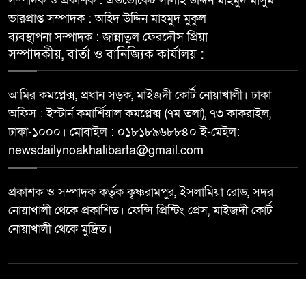
সম্পাদক ও প্রকাশক : এডভোকেট সালাহ উদ্দিন মাহমুদ মাসুম
ভারপ্রাপ্ত সম্পাদক : অহিদ উদ্দিন মাহমুদ মুকুল
ব্যবস্থাপনা সম্পাদক : জান্নাতুল ফেরদৌস প্রিয়া
সম্পাদকীয়, বার্তা ও বানিজ্যিক কার্যালয় :
আমির কমপ্লেক্স, প্রধান সড়ক, মাইজদী কোর্ট নোয়াখালী। ঢাকা
অফিস : ইস্টার্ন কমার্শিয়াল কমপ্লেক্স (৭ম তলা), ৭৩ কাকরাইল,
ঢাকা-১০০০। মোবাইল : ০১৮১৮৯৬৮৮৪০ ই-মেইল:
newsdailynoakhalibarta@gmail.com
প্রকাশক ও সম্পাদক কর্তৃক কৃষ্ণরামপুর, ইসলামিয়া রোড, সদর
নোয়াখালী থেকে প্রকাশিত। ফেন্সি প্রিন্টিং প্রেস, মাইজদী কোর্ট
নোয়াখালী থেকে মুদ্রিত।
© All rights reserved ©