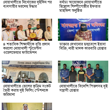
নোয়াখালীতে নিখোঁজের দুইদিন পর
বর্নাঢ্য আয়োজনে নোয়াখালীতে
ব্যবসায়ীর মরদেহ উদ্ধার
হিল্লোল শিল্পীগোষ্ঠীর ইফতার
মাহফিল অনুষ্ঠিত
৪ শতাধিক শিক্ষার্থীকে বৃত্তি প্রদান
ডাক্তার দেখানোর ছদ্মবেশে ইয়াবা
করলো নোয়াখালী স্টুডেন্টস
বিক্রি, নারী মাদক কারবারি গ্রেপ্তার
ওয়েলফেয়ার ফাউন্ডেশন
নোয়াখালীতে তেলের কৃত্রিম সংকট
নোয়াখালীতে বিদেশি পিস্তলসহ দুই
তৈরী করায় দুই ফিলিং স্টেশনকে
সন্ত্রাসী গ্রেপ্তার
জরিমানা