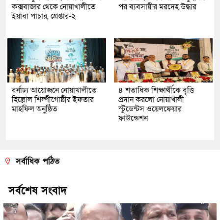
কক্সবাজার থেকে নোয়াখালীতে
পর ব্যবসায়ীর মরদেহ উদ্ধার
ইয়াবা পাচার, গ্রেপ্তার-২
বর্নাঢ্য আয়োজনে নোয়াখালীতে
৪ শতাধিক শিক্ষার্থীকে বৃত্তি
হিল্লোল শিল্পীগোষ্ঠীর ইফতার
প্রদান করলো নোয়াখালী
মাহফিল অনুষ্ঠিত
স্টুডেন্টস ওয়েলফেয়ার
ফাউন্ডেশন
সর্বাধিক পঠিত
সর্বশেষ সংবাদ