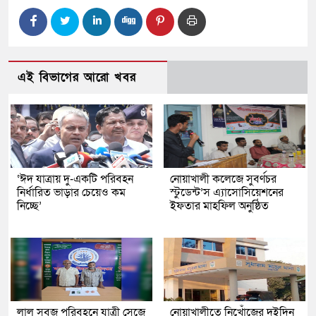
এই বিভাগের আরো খবর
‘ঈদ যাত্রায় দু-একটি পরিবহন
নোয়াখালী কলেজে সুবর্ণচর
নির্ধারিত ভাড়ার চেয়েও কম
স্টুডেন্ট’স এ্যাসোসিয়েশনের
নিচ্ছে’
ইফতার মাহফিল অনুষ্ঠিত
লাল সবুজ পরিবহনে যাত্রী সেজে
নোয়াখালীতে নিখোঁজের দুইদিন