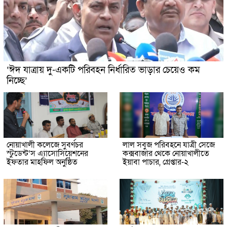
‘ঈদ যাত্রায় দু-একটি পরিবহন নির্ধারিত ভাড়ার চেয়েও কম
নিচ্ছে’
নোয়াখালী কলেজে সুবর্ণচর
লাল সবুজ পরিবহনে যাত্রী সেজে
স্টুডেন্ট’স এ্যাসোসিয়েশনের
কক্সবাজার থেকে নোয়াখালীতে
ইফতার মাহফিল অনুষ্ঠিত
ইয়াবা পাচার, গ্রেপ্তার-২