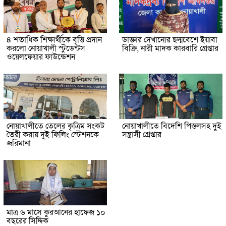
৪ শতাধিক শিক্ষার্থীকে বৃত্তি প্রদান
ডাক্তার দেখানোর ছদ্মবেশে ইয়াবা
করলো নোয়াখালী স্টুডেন্টস
বিক্রি, নারী মাদক কারবারি গ্রেপ্তার
ওয়েলফেয়ার ফাউন্ডেশন
নোয়াখালীতে তেলের কৃত্রিম সংকট
নোয়াখালীতে বিদেশি পিস্তলসহ দুই
তৈরী করায় দুই ফিলিং স্টেশনকে
সন্ত্রাসী গ্রেপ্তার
জরিমানা
মাত্র ৬ মাসে কুরআনের হাফেজ ১০
বছরের সিদ্দিক