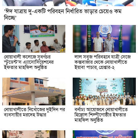
‘ঈদ যাত্রায় দু-একটি পরিবহন নির্ধারিত ভাড়ার চেয়েও কম
নিচ্ছে’
নোয়াখালী কলেজে সুবর্ণচর
লাল সবুজ পরিবহনে যাত্রী সেজে
স্টুডেন্ট’স এ্যাসোসিয়েশনের
কক্সবাজার থেকে নোয়াখালীতে
ইফতার মাহফিল অনুষ্ঠিত
ইয়াবা পাচার, গ্রেপ্তার-২
নোয়াখালীতে নিখোঁজের দুইদিন পর
বর্নাঢ্য আয়োজনে নোয়াখালীতে
ব্যবসায়ীর মরদেহ উদ্ধার
হিল্লোল শিল্পীগোষ্ঠীর ইফতার
মাহফিল অনুষ্ঠিত