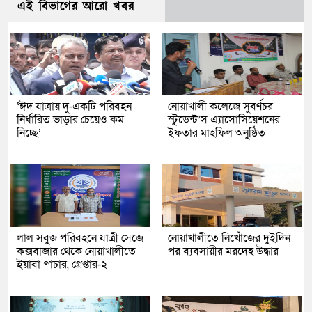
এই বিভাগের আরো খবর
‘ঈদ যাত্রায় দু-একটি পরিবহন
নোয়াখালী কলেজে সুবর্ণচর
নির্ধারিত ভাড়ার চেয়েও কম
স্টুডেন্ট’স এ্যাসোসিয়েশনের
নিচ্ছে’
ইফতার মাহফিল অনুষ্ঠিত
লাল সবুজ পরিবহনে যাত্রী সেজে
নোয়াখালীতে নিখোঁজের দুইদিন
কক্সবাজার থেকে নোয়াখালীতে
পর ব্যবসায়ীর মরদেহ উদ্ধার
ইয়াবা পাচার, গ্রেপ্তার-২