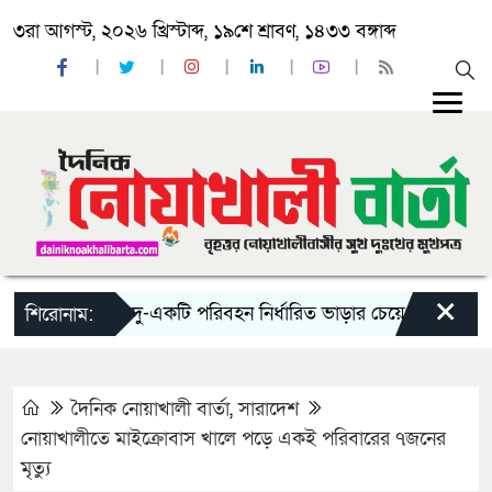
৩রা আগস্ট, ২০২৬ খ্রিস্টাব্দ, ১৯শে শ্রাবণ, ১৪৩৩ বঙ্গাব্দ
×
‘ঈদ যাত্রায় দু-একটি পরিবহন নির্ধারিত ভাড়ার চেয়েও কম নিচ্ছে’
শিরোনাম:
দৈনিক নোয়াখালী বার্তা
,
সারাদেশ
নোয়াখালীতে মাইক্রোবাস খালে পড়ে একই পরিবারের ৭জনের
মৃত্যু