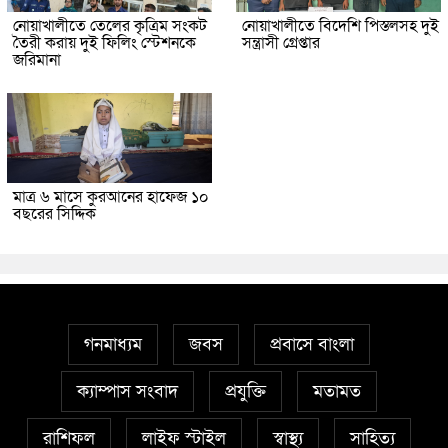
নোয়াখালীতে তেলের কৃত্রিম সংকট
নোয়াখালীতে বিদেশি পিস্তলসহ দুই
তৈরী করায় দুই ফিলিং স্টেশনকে
সন্ত্রাসী গ্রেপ্তার
জরিমানা
মাত্র ৬ মাসে কুরআনের হাফেজ ১০
বছরের সিদ্দিক
গনমাধ্যম
জবস
প্রবাসে বাংলা
ক্যাম্পাস সংবাদ
প্রযুক্তি
মতামত
রাশিফল
লাইফ স্টাইল
স্বাস্থ্য
সাহিত্য