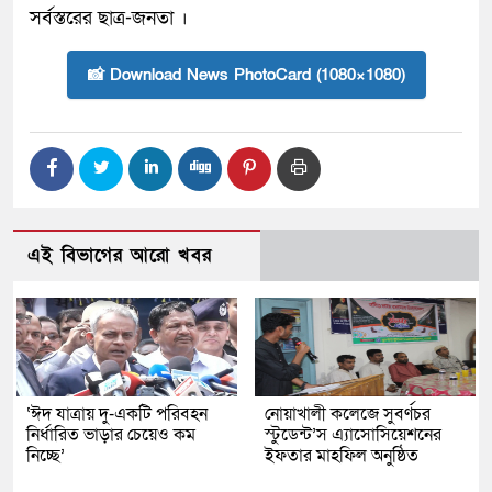
সর্বস্তরের ছাত্র-জনতা ।
📸 Download News PhotoCard (1080×1080)
এই বিভাগের আরো খবর
‘ঈদ যাত্রায় দু-একটি পরিবহন
নোয়াখালী কলেজে সুবর্ণচর
নির্ধারিত ভাড়ার চেয়েও কম
স্টুডেন্ট’স এ্যাসোসিয়েশনের
নিচ্ছে’
ইফতার মাহফিল অনুষ্ঠিত