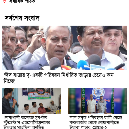
সর্বাধিক পঠিত
সর্বশেষ সংবাদ
‘ঈদ যাত্রায় দু-একটি পরিবহন নির্ধারিত ভাড়ার চেয়েও কম
নিচ্ছে’
নোয়াখালী কলেজে সুবর্ণচর
লাল সবুজ পরিবহনে যাত্রী সেজে
স্টুডেন্ট’স এ্যাসোসিয়েশনের
কক্সবাজার থেকে নোয়াখালীতে
ইফতার মাহফিল অনুষ্ঠিত
ইয়াবা পাচার, গ্রেপ্তার-২