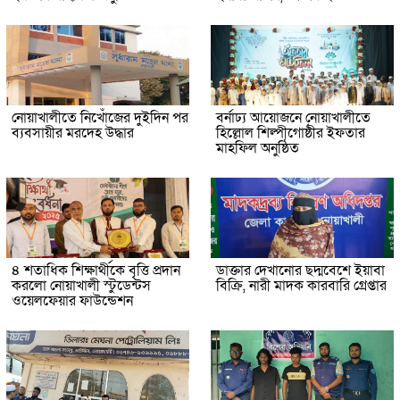
নোয়াখালীতে নিখোঁজের দুইদিন পর
বর্নাঢ্য আয়োজনে নোয়াখালীতে
ব্যবসায়ীর মরদেহ উদ্ধার
হিল্লোল শিল্পীগোষ্ঠীর ইফতার
মাহফিল অনুষ্ঠিত
৪ শতাধিক শিক্ষার্থীকে বৃত্তি প্রদান
ডাক্তার দেখানোর ছদ্মবেশে ইয়াবা
করলো নোয়াখালী স্টুডেন্টস
বিক্রি, নারী মাদক কারবারি গ্রেপ্তার
ওয়েলফেয়ার ফাউন্ডেশন