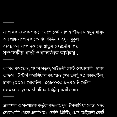
সম্পাদক ও প্রকাশক : এডভোকেট সালাহ উদ্দিন মাহমুদ মাসুম
ভারপ্রাপ্ত সম্পাদক : অহিদ উদ্দিন মাহমুদ মুকুল
ব্যবস্থাপনা সম্পাদক : জান্নাতুল ফেরদৌস প্রিয়া
সম্পাদকীয়, বার্তা ও বানিজ্যিক কার্যালয় :
আমির কমপ্লেক্স, প্রধান সড়ক, মাইজদী কোর্ট নোয়াখালী। ঢাকা
অফিস : ইস্টার্ন কমার্শিয়াল কমপ্লেক্স (৭ম তলা), ৭৩ কাকরাইল,
ঢাকা-১০০০। মোবাইল : ০১৮১৮৯৬৮৮৪০ ই-মেইল:
newsdailynoakhalibarta@gmail.com
প্রকাশক ও সম্পাদক কর্তৃক কৃষ্ণরামপুর, ইসলামিয়া রোড, সদর
নোয়াখালী থেকে প্রকাশিত। ফেন্সি প্রিন্টিং প্রেস, মাইজদী কোর্ট