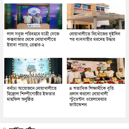
লাল সবুজ পরিবহনে যাত্রী সেজে
নোয়াখালীতে নিখোঁজের দুইদিন
কক্সবাজার থেকে নোয়াখালীতে
পর ব্যবসায়ীর মরদেহ উদ্ধার
ইয়াবা পাচার, গ্রেপ্তার-২
বর্নাঢ্য আয়োজনে নোয়াখালীতে
৪ শতাধিক শিক্ষার্থীকে বৃত্তি
হিল্লোল শিল্পীগোষ্ঠীর ইফতার
প্রদান করলো নোয়াখালী
মাহফিল অনুষ্ঠিত
স্টুডেন্টস ওয়েলফেয়ার
ফাউন্ডেশন