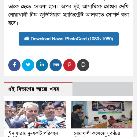
তাকে ছেড়ে দেওয়া হবে। অপর দুই আসামিকে গ্রেপ্তার দেখি
নোয়াখালী চীফ জুডিসিয়াল ম্যাজিস্ট্রেট আদালতে সোপর্দ করা
হবে।
📸 Download News PhotoCard (1080×1080)
এই বিভাগের আরো খবর
‘ঈদ যাত্রায় দু-একটি পরিবহন
নোয়াখালী কলেজে সুবর্ণচর