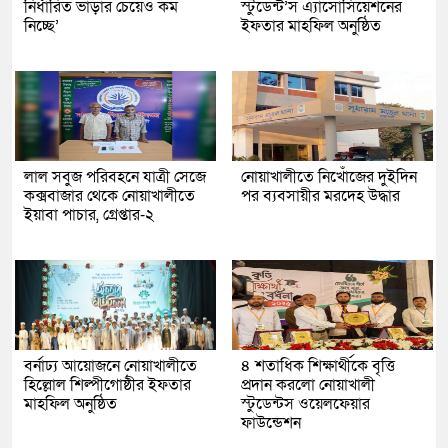
নির্ধারিত ভাড়ার চেয়েও কম
স্টুডেন্ট’স এ্যাসোসিয়েশনের
নিচ্ছে’
ইফতার মাহফিল অনুষ্ঠিত
লাল সবুজ পরিবহনে যাত্রী সেজে
নোয়াখালীতে নিখোঁজের দুইদিন
কক্সবাজার থেকে নোয়াখালীতে
পর ব্যবসায়ীর মরদেহ উদ্ধার
ইয়াবা পাচার, গ্রেপ্তার-২
বর্নাঢ্য আয়োজনে নোয়াখালীতে
৪ শতাধিক শিক্ষার্থীকে বৃত্তি
হিল্লোল শিল্পীগোষ্ঠীর ইফতার
প্রদান করলো নোয়াখালী
মাহফিল অনুষ্ঠিত
স্টুডেন্টস ওয়েলফেয়ার
ফাউন্ডেশন