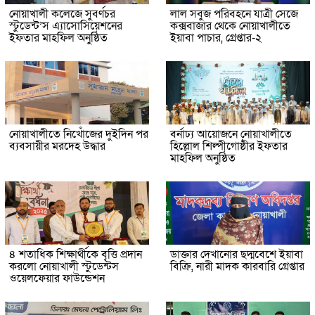
নোয়াখালী কলেজে সুবর্ণচর
লাল সবুজ পরিবহনে যাত্রী সেজে
স্টুডেন্ট’স এ্যাসোসিয়েশনের
কক্সবাজার থেকে নোয়াখালীতে
ইফতার মাহফিল অনুষ্ঠিত
ইয়াবা পাচার, গ্রেপ্তার-২
নোয়াখালীতে নিখোঁজের দুইদিন পর
বর্নাঢ্য আয়োজনে নোয়াখালীতে
ব্যবসায়ীর মরদেহ উদ্ধার
হিল্লোল শিল্পীগোষ্ঠীর ইফতার
মাহফিল অনুষ্ঠিত
৪ শতাধিক শিক্ষার্থীকে বৃত্তি প্রদান
ডাক্তার দেখানোর ছদ্মবেশে ইয়াবা
করলো নোয়াখালী স্টুডেন্টস
বিক্রি, নারী মাদক কারবারি গ্রেপ্তার
ওয়েলফেয়ার ফাউন্ডেশন