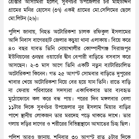
গ্রেপ্তার আসামিরা হলেন, সুবর্ণচর উপজেলার চর মহিউদ্দিন
গ্রামের মনির হোসেন (৩৭) একই গ্রামের মো.সেলিমের ছেলে
মো.লিটন (২৬)।
পুলিশ জানায়, নিহত অটোরিকশা চালক রফিকুল ইসলামের
আদি নিবাস বাগেরহাট জেলার কচুয়া থানা এলাকায়। বিয়ে করে
৪০ বছর যাবত তিনি নোয়াখালীর কোম্পানীগঞ্জ সিরাজপুর
ইউনিয়নের ৩নম্বর ওয়ার্ডের দ্বীন বেপারী বাড়িতে বসবাস করে
আসছেন। ২-৩ মাস আগে তিনি একটি নতুন ব্যাটারিচালিত
অটোরিকশা কিনেন। গত ২৫ আগস্ট সোমবার বাড়িতে দুপুরের
খাবার খেয়ে অটোরিকশা নিয়ে বের হয়ে যান তিনি। রাতে বাড়ি
না ফেরায় পরিবারের সদস্যরা একাধিকবার তার ব্যবহৃত
মুঠোফোনে কল করে বন্ধ পায়। পরের দিন মঙ্গলবার বেলা
১১টার দিকে সুবর্ণচর উপজেলার নুর ইসলাম মিয়ার বাড়ির
পাশে স্থানীয় লোকজন তার মরদেহ পড়ে থাকতে দাখে। তার
গলায় দড়ির দাগের ও শরীরের বিভিন্নস্থানে আঘাতের চিহৃ ছিল।
পুলিশ আরও জানায়, শনিবার ৩০ আগস্ট রাত ২টার দিকে