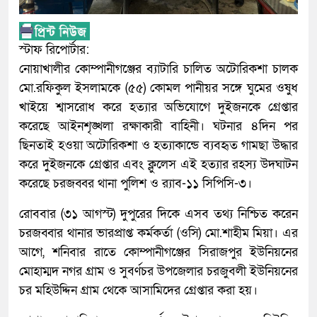
স্টাফ রিপোর্টার:
নোয়াখালীর কোম্পানীগঞ্জের ব্যাটারি চালিত অটোরিকশা চালক
মো.রফিকুল ইসলামকে (৫৫) কোমল পানীয়র সঙ্গে ঘুমের ওষুধ
খাইয়ে শ্বাসরোধ করে হত্যার অভিযোগে দুইজনকে গ্রেপ্তার
করেছে আইনশৃঙ্খলা রক্ষাকারী বাহিনী। ঘটনার ৪দিন পর
ছিনতাই হওয়া অটোরিকশা ও হত্যাকান্ডে ব্যবহৃত গামছা উদ্ধার
করে দুইজনকে গ্রেপ্তার এবং ক্লুলেস এই হত্যার রহস্য উদঘাটন
করেছে চরজব্বর থানা পুলিশ ও র‍্যাব-১১ সিপিসি-৩।
রোববার (৩১ আগস্ট) দুপুরের দিকে এসব তথ্য নিশ্চিত করেন
চরজব্বার থানার ভারপ্রাপ্ত কর্মকর্তা (ওসি) মো.শাহীম মিয়া। এর
আগে, শনিবার রাতে কোম্পানীগঞ্জের সিরাজপুর ইউনিয়নের
মোহাম্মদ নগর গ্রাম ও সুবর্ণচর উপজেলার চরজুবলী ইউনিয়নের
চর মহিউদ্দিন গ্রাম থেকে আসামিদের গ্রেপ্তার করা হয়।