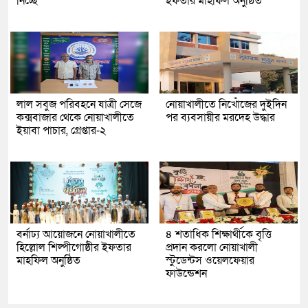
নিচ্ছে’
ইফতার মাহফিল অনুষ্ঠিত
লাল সবুজ পরিবহনে যাত্রী সেজে
নোয়াখালীতে নিখোঁজের দুইদিন
কক্সবাজার থেকে নোয়াখালীতে
পর ব্যবসায়ীর মরদেহ উদ্ধার
ইয়াবা পাচার, গ্রেপ্তার-২
বর্নাঢ্য আয়োজনে নোয়াখালীতে
৪ শতাধিক শিক্ষার্থীকে বৃত্তি
হিল্লোল শিল্পীগোষ্ঠীর ইফতার
প্রদান করলো নোয়াখালী
মাহফিল অনুষ্ঠিত
স্টুডেন্টস ওয়েলফেয়ার
ফাউন্ডেশন