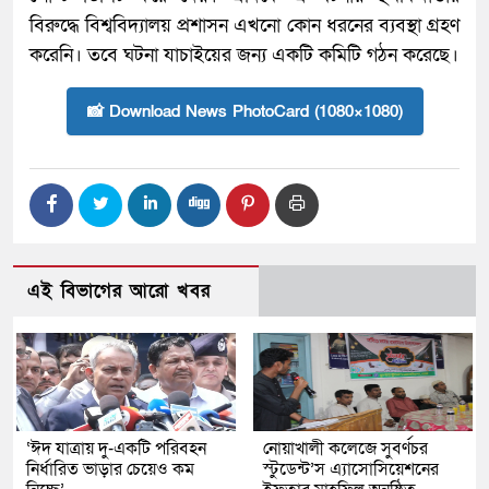
বিরুদ্ধে বিশ্ববিদ্যালয় প্রশাসন এখনো কোন ধরনের ব্যবস্থা গ্রহণ
করেনি। তবে ঘটনা যাচাইয়ের জন্য একটি কমিটি গঠন করেছে।
📸 Download News PhotoCard (1080×1080)
এই বিভাগের আরো খবর
‘ঈদ যাত্রায় দু-একটি পরিবহন
নোয়াখালী কলেজে সুবর্ণচর
নির্ধারিত ভাড়ার চেয়েও কম
স্টুডেন্ট’স এ্যাসোসিয়েশনের