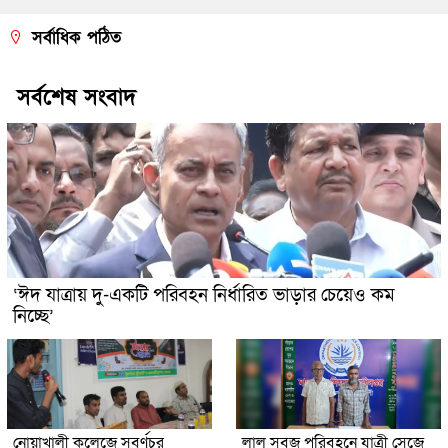
সর্বাধিক পঠিত
সর্বশেষ সংবাদ
‘ঈদ যাত্রায় দু-একটি পরিবহন নির্ধারিত ভাড়ার চেয়েও কম
নিচ্ছে’
নোয়াখালী কলেজে সুবর্ণচর
লাল সবুজ পরিবহনে যাত্রী সেজে