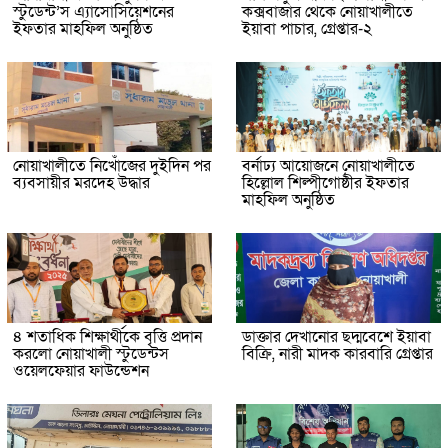
স্টুডেন্ট’স এ্যাসোসিয়েশনের
কক্সবাজার থেকে নোয়াখালীতে
ইফতার মাহফিল অনুষ্ঠিত
ইয়াবা পাচার, গ্রেপ্তার-২
নোয়াখালীতে নিখোঁজের দুইদিন পর
বর্নাঢ্য আয়োজনে নোয়াখালীতে
ব্যবসায়ীর মরদেহ উদ্ধার
হিল্লোল শিল্পীগোষ্ঠীর ইফতার
মাহফিল অনুষ্ঠিত
৪ শতাধিক শিক্ষার্থীকে বৃত্তি প্রদান
ডাক্তার দেখানোর ছদ্মবেশে ইয়াবা
করলো নোয়াখালী স্টুডেন্টস
বিক্রি, নারী মাদক কারবারি গ্রেপ্তার
ওয়েলফেয়ার ফাউন্ডেশন