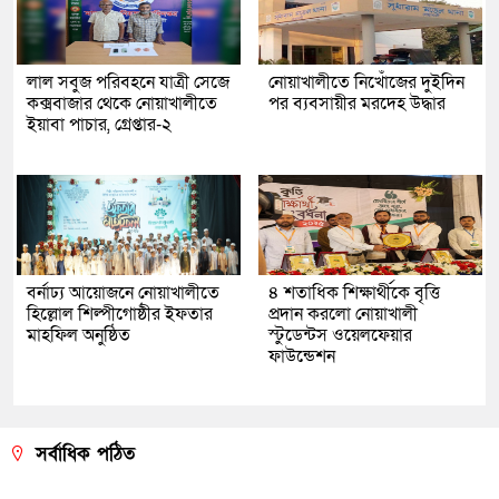
লাল সবুজ পরিবহনে যাত্রী সেজে
নোয়াখালীতে নিখোঁজের দুইদিন
কক্সবাজার থেকে নোয়াখালীতে
পর ব্যবসায়ীর মরদেহ উদ্ধার
ইয়াবা পাচার, গ্রেপ্তার-২
বর্নাঢ্য আয়োজনে নোয়াখালীতে
৪ শতাধিক শিক্ষার্থীকে বৃত্তি
হিল্লোল শিল্পীগোষ্ঠীর ইফতার
প্রদান করলো নোয়াখালী
মাহফিল অনুষ্ঠিত
স্টুডেন্টস ওয়েলফেয়ার
ফাউন্ডেশন
সর্বাধিক পঠিত