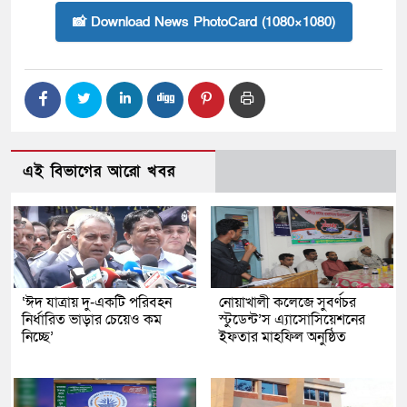
📸 Download News PhotoCard (1080×1080)
এই বিভাগের আরো খবর
‘ঈদ যাত্রায় দু-একটি পরিবহন
নোয়াখালী কলেজে সুবর্ণচর
নির্ধারিত ভাড়ার চেয়েও কম
স্টুডেন্ট’স এ্যাসোসিয়েশনের
নিচ্ছে’
ইফতার মাহফিল অনুষ্ঠিত