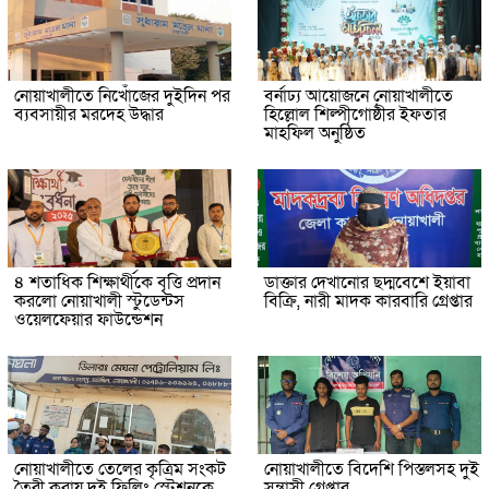
নোয়াখালীতে নিখোঁজের দুইদিন পর
বর্নাঢ্য আয়োজনে নোয়াখালীতে
ব্যবসায়ীর মরদেহ উদ্ধার
হিল্লোল শিল্পীগোষ্ঠীর ইফতার
মাহফিল অনুষ্ঠিত
৪ শতাধিক শিক্ষার্থীকে বৃত্তি প্রদান
ডাক্তার দেখানোর ছদ্মবেশে ইয়াবা
করলো নোয়াখালী স্টুডেন্টস
বিক্রি, নারী মাদক কারবারি গ্রেপ্তার
ওয়েলফেয়ার ফাউন্ডেশন
নোয়াখালীতে তেলের কৃত্রিম সংকট
নোয়াখালীতে বিদেশি পিস্তলসহ দুই
তৈরী করায় দুই ফিলিং স্টেশনকে
সন্ত্রাসী গ্রেপ্তার