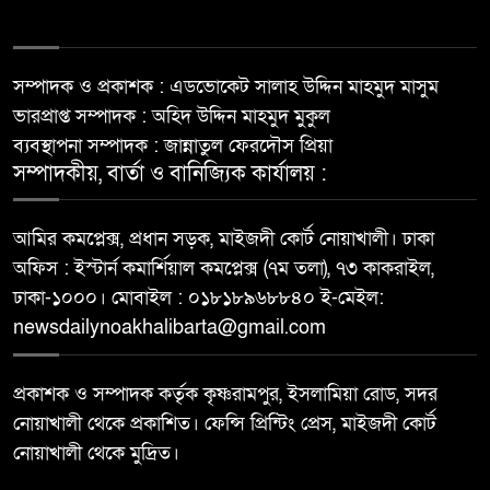
সম্পাদক ও প্রকাশক : এডভোকেট সালাহ উদ্দিন মাহমুদ মাসুম
ভারপ্রাপ্ত সম্পাদক : অহিদ উদ্দিন মাহমুদ মুকুল
ব্যবস্থাপনা সম্পাদক : জান্নাতুল ফেরদৌস প্রিয়া
সম্পাদকীয়, বার্তা ও বানিজ্যিক কার্যালয় :
আমির কমপ্লেক্স, প্রধান সড়ক, মাইজদী কোর্ট নোয়াখালী। ঢাকা
অফিস : ইস্টার্ন কমার্শিয়াল কমপ্লেক্স (৭ম তলা), ৭৩ কাকরাইল,
ঢাকা-১০০০। মোবাইল : ০১৮১৮৯৬৮৮৪০ ই-মেইল:
newsdailynoakhalibarta@gmail.com
প্রকাশক ও সম্পাদক কর্তৃক কৃষ্ণরামপুর, ইসলামিয়া রোড, সদর
নোয়াখালী থেকে প্রকাশিত। ফেন্সি প্রিন্টিং প্রেস, মাইজদী কোর্ট
নোয়াখালী থেকে মুদ্রিত।