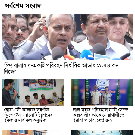
সর্বশেষ সংবাদ
‘ঈদ যাত্রায় দু-একটি পরিবহন নির্ধারিত ভাড়ার চেয়েও কম
নিচ্ছে’
নোয়াখালী কলেজে সুবর্ণচর
লাল সবুজ পরিবহনে যাত্রী সেজে
স্টুডেন্ট’স এ্যাসোসিয়েশনের
কক্সবাজার থেকে নোয়াখালীতে
ইফতার মাহফিল অনুষ্ঠিত
ইয়াবা পাচার, গ্রেপ্তার-২