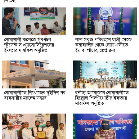
নিচ্ছে’
নোয়াখালী কলেজে সুবর্ণচর
লাল সবুজ পরিবহনে যাত্রী সেজে
স্টুডেন্ট’স এ্যাসোসিয়েশনের
কক্সবাজার থেকে নোয়াখালীতে
ইফতার মাহফিল অনুষ্ঠিত
ইয়াবা পাচার, গ্রেপ্তার-২
নোয়াখালীতে নিখোঁজের দুইদিন পর
বর্নাঢ্য আয়োজনে নোয়াখালীতে
ব্যবসায়ীর মরদেহ উদ্ধার
হিল্লোল শিল্পীগোষ্ঠীর ইফতার
মাহফিল অনুষ্ঠিত