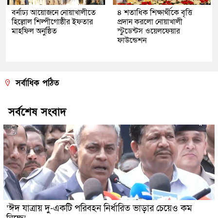
বর্নাঢ্য আয়োজনে নোয়াখালীতে
৪ শতাধিক শিক্ষার্থীকে বৃত্তি
হিল্লোল শিল্পীগোষ্ঠীর ইফতার
প্রদান করলো নোয়াখালী
মাহফিল অনুষ্ঠিত
স্টুডেন্টস ওয়েলফেয়ার
ফাউন্ডেশন
সর্বাধিক পঠিত
সর্বশেষ সংবাদ
‘ঈদ যাত্রায় দু-একটি পরিবহন নির্ধারিত ভাড়ার চেয়েও কম