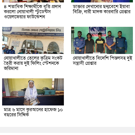
৪ শতাধিক শিক্ষার্থীকে বৃত্তি প্রদান
ডাক্তার দেখানোর ছদ্মবেশে ইয়াবা
করলো নোয়াখালী স্টুডেন্টস
বিক্রি, নারী মাদক কারবারি গ্রেপ্তার
ওয়েলফেয়ার ফাউন্ডেশন
নোয়াখালীতে তেলের কৃত্রিম সংকট
নোয়াখালীতে বিদেশি পিস্তলসহ দুই
তৈরী করায় দুই ফিলিং স্টেশনকে
সন্ত্রাসী গ্রেপ্তার
জরিমানা
মাত্র ৬ মাসে কুরআনের হাফেজ ১০
বছরের সিদ্দিক