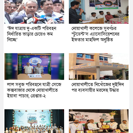
‘ঈদ যাত্রায় দু-একটি পরিবহন
নোয়াখালী কলেজে সুবর্ণচর
নির্ধারিত ভাড়ার চেয়েও কম
স্টুডেন্ট’স এ্যাসোসিয়েশনের
নিচ্ছে’
ইফতার মাহফিল অনুষ্ঠিত
লাল সবুজ পরিবহনে যাত্রী সেজে
নোয়াখালীতে নিখোঁজের দুইদিন
কক্সবাজার থেকে নোয়াখালীতে
পর ব্যবসায়ীর মরদেহ উদ্ধার
ইয়াবা পাচার, গ্রেপ্তার-২