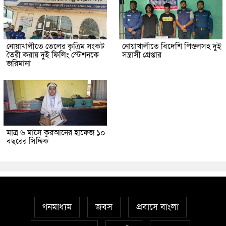
নোয়াখালীতে তেলের কৃত্রিম সংকট
নোয়াখালীতে বিদেশি পিস্তলসহ দুই
তৈরী করায় দুই ফিলিং স্টেশনকে
সন্ত্রাসী গ্রেপ্তার
জরিমানা
মাত্র ৬ মাসে কুরআনের হাফেজ ১০
বছরের সিদ্দিক
গনমাধ্যম
জবস
প্রবাসে বাংলা