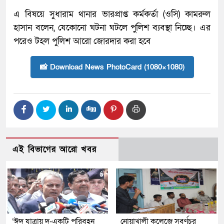
এ বিষয়ে সুধারাম থানার ভারপ্রাপ্ত কর্মকর্তা (ওসি) কামরুল
হাসান বলেন, যেকোনো ঘটনা ঘটলে পুলিশ ব্যবস্থা নিচ্ছে। এর
পরেও টহল পুলিশ আরো জোরদার করা হবে
📸 Download News PhotoCard (1080×1080)
এই বিভাগের আরো খবর
‘ঈদ যাত্রায় দু-একটি পরিবহন
নোয়াখালী কলেজে সুবর্ণচর