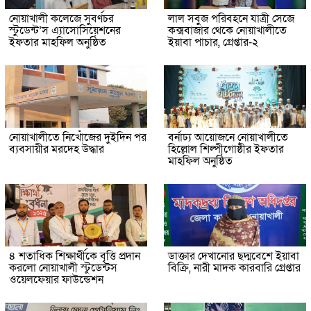
নোয়াখালী কলেজে সুবর্ণচর
লাল সবুজ পরিবহনে যাত্রী সেজে
স্টুডেন্ট’স এ্যাসোসিয়েশনের
কক্সবাজার থেকে নোয়াখালীতে
ইফতার মাহফিল অনুষ্ঠিত
ইয়াবা পাচার, গ্রেপ্তার-২
নোয়াখালীতে নিখোঁজের দুইদিন পর
বর্নাঢ্য আয়োজনে নোয়াখালীতে
ব্যবসায়ীর মরদেহ উদ্ধার
হিল্লোল শিল্পীগোষ্ঠীর ইফতার
মাহফিল অনুষ্ঠিত
৪ শতাধিক শিক্ষার্থীকে বৃত্তি প্রদান
ডাক্তার দেখানোর ছদ্মবেশে ইয়াবা
করলো নোয়াখালী স্টুডেন্টস
বিক্রি, নারী মাদক কারবারি গ্রেপ্তার
ওয়েলফেয়ার ফাউন্ডেশন