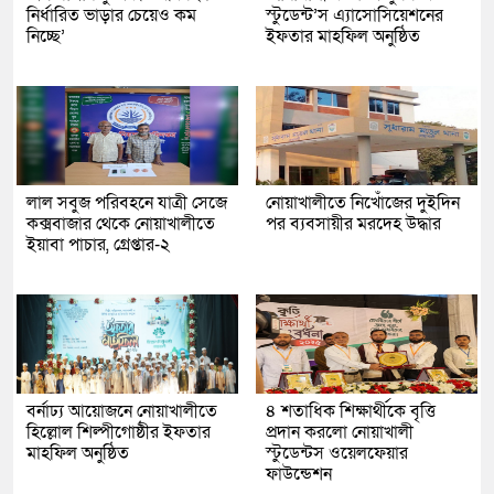
নির্ধারিত ভাড়ার চেয়েও কম
স্টুডেন্ট’স এ্যাসোসিয়েশনের
নিচ্ছে’
ইফতার মাহফিল অনুষ্ঠিত
লাল সবুজ পরিবহনে যাত্রী সেজে
নোয়াখালীতে নিখোঁজের দুইদিন
কক্সবাজার থেকে নোয়াখালীতে
পর ব্যবসায়ীর মরদেহ উদ্ধার
ইয়াবা পাচার, গ্রেপ্তার-২
বর্নাঢ্য আয়োজনে নোয়াখালীতে
৪ শতাধিক শিক্ষার্থীকে বৃত্তি
হিল্লোল শিল্পীগোষ্ঠীর ইফতার
প্রদান করলো নোয়াখালী
মাহফিল অনুষ্ঠিত
স্টুডেন্টস ওয়েলফেয়ার
ফাউন্ডেশন