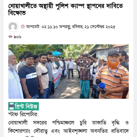
নোয়াখালীতে অস্থায়ী পুলিশ ক্যাম্প স্থাপনের দাবিতে
বিক্ষোভ
আপডেট: ০২:১১:১০ অপরাহ্ণ, রবিবার, ২১ সেপ্টেম্বর ২০২৫
৯০৬
স্টাফ রিপোর্টার:
নোয়াখালী সদরের পশ্চিমাঞ্চলে চুরি ডাকাতি বৃদ্ধি ও
কিশোরগ্যাং দৌরাত্ব এবং আইনশৃঙ্খলা অবনতির প্রতিবাদে