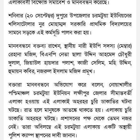
এলাকাবসী বিক্ষোভ সমাবেশ ও মানববন্ধন করেছে।
শনিবার (২০ সেপ্টেম্বর) দুপুরে উপজেলার চরমটুয়া ইউনিয়নের
খলিসাটোলার নুর মোহাম্মদ সরকারি প্রাথমিক বিদ্যালয়ের
সামনে সড়কে এই কর্মসূচি পালন করা হয়।
মানববন্ধনে বক্তব্য রাখেন, স্থানীয় নারী ইউপি সদস্য (মেম্বার)
রেহানা মজিদ, বিএনপি নেতা ছালা উদ্দিন আহমেদ চৌধুরী
দুলাল, জিয়াউল হায়দার পলাশ, কাজী সেলিম, মহি উদ্দিন,
হুমায়ন কবির, নজরুল ইসলাম মজিদ প্রমূখ।
বক্তারা মানববন্ধনে অভিযোগ করে বলেন, নোয়াখালীর
পশ্চিমাঞ্চল চরমটুয়া ইউনিয়ন লক্ষীপুর জেলার সীমান্তবর্তী
এলাকা হওয়ায় এই এলাকাই অহরহর চুরি ডাকাতির ঘটনা
ঘটছে। রাত হলে মানুষকে আতঙ্কে থাকতে হয়। এলাকায় চুরি
ডাকাতি অহরহর ঘটছে। প্রশাসনের পক্ষ থেকে তেমন নজর
নেই। তারা অবিলম্বে এই চরমটুয়া এলাকায় একটি অস্থায়ী
পুলিশ ক্যাম্প স্থাপনের দাবী জানান।